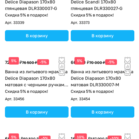
Delice Diapason 170х80
Delice Scandi 170х80
глянцевая DLR330007-G
глянцевая DLR330027-G
Скидка 5% в подарок!
Скидка 5% в подарок!
Арт.
33339
Арт.
33373
В корзину
В корзину
5%
5%
72 675 ₽
-5%
66 500 ₽
-5%
76 500 ₽
70 000 ₽
Ванна из литьевого мрамора
Ванна из литьевого мрамора
Delice Diapason 170х80
Delice Diapason 170х80
матовая с черными ручками
матовая DLR330007-M
DLR330007RB-M
Скидка 5% в подарок!
Скидка 5% в подарок!
Арт.
33456
Арт.
33454
В корзину
В корзину
5%
10%
66 025 ₽
-5%
169 110 ₽
-10%
69 500 ₽
187 900 ₽