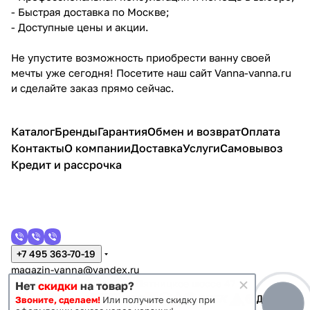
- Быстрая доставка по Москве;
- Доступные цены и акции.
Не упустите возможность приобрести ванну своей
мечты уже сегодня! Посетите наш сайт Vanna-vanna.ru
и сделайте заказ прямо сейчас.
Каталог
Бренды
Гарантия
Обмен и возврат
Оплата
Контакты
О компании
Доставка
Услуги
Самовывоз
Кредит и рассрочка
+7 495 363-70-19
magazin-vanna@yandex.ru
г. Москва, Митино, улица Пятницкое шоссе 47
Нет
скидки
на товар?
Звоните, сделаем!
Или получите скидку при