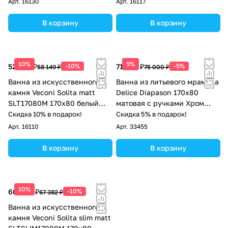
Арт.
16130
Арт.
16117
В корзину
В корзину
10%
5%
52 334 ₽
-10%
71 250 ₽
-5%
58 149 ₽
75 000 ₽
Ванна из искусственного
Ванна из литьевого мрамора
камня Veconi Solita matt
Delice Diapason 170х80
SLT17080M 170x80 белый
матовая с ручками Хром
матовый
DLR330007R-M
Скидка 10% в подарок!
Скидка 5% в подарок!
Арт.
16110
Арт.
33455
В корзину
В корзину
10%
60 644 ₽
-10%
67 382 ₽
Ванна из искусственного
камня Veconi Solita slim matt