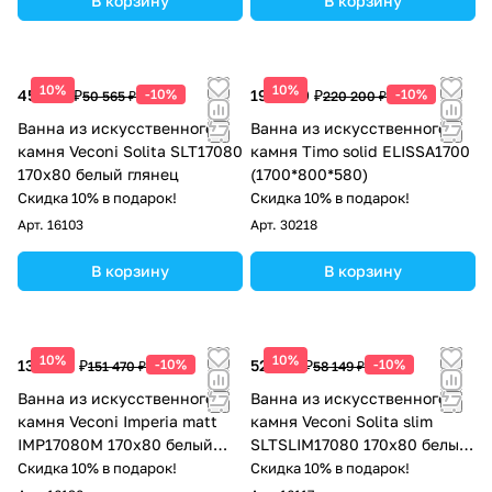
В корзину
В корзину
10%
10%
45 509 ₽
-10%
198 180 ₽
-10%
50 565 ₽
220 200 ₽
Ванна из искусственного
Ванна из искусственного
камня Veconi Solita SLT17080
камня Timo solid ELISSA1700
170x80 белый глянец
(1700*800*580)
Скидка 10% в подарок!
Скидка 10% в подарок!
Арт.
16103
Арт.
30218
В корзину
В корзину
10%
10%
136 323 ₽
-10%
52 334 ₽
-10%
151 470 ₽
58 149 ₽
Ванна из искусственного
Ванна из искусственного
камня Veconi Imperia matt
камня Veconi Solita slim
IMP17080M 170x80 белый
SLTSLIM17080 170x80 белый
матовый
глянец
Скидка 10% в подарок!
Скидка 10% в подарок!