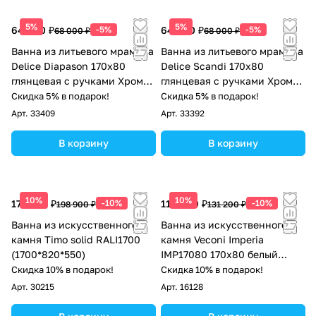
5%
5%
64 600 ₽
-5%
64 600 ₽
-5%
68 000 ₽
68 000 ₽
Ванна из литьевого мрамора
Ванна из литьевого мрамора
Delice Diapason 170х80
Delice Scandi 170х80
глянцевая с ручками Хром
глянцевая с ручками Хром
DLR330007R-G
DLR330027R-G
Скидка 5% в подарок!
Скидка 5% в подарок!
Арт.
33409
Арт.
33392
В корзину
В корзину
10%
10%
179 010 ₽
-10%
118 080 ₽
-10%
198 900 ₽
131 200 ₽
Ванна из искусственного
Ванна из искусственного
камня Timo solid RALI1700
камня Veconi Imperia
(1700*820*550)
IMP17080 170x80 белый
глянец
Скидка 10% в подарок!
Скидка 10% в подарок!
Арт.
30215
Арт.
16128