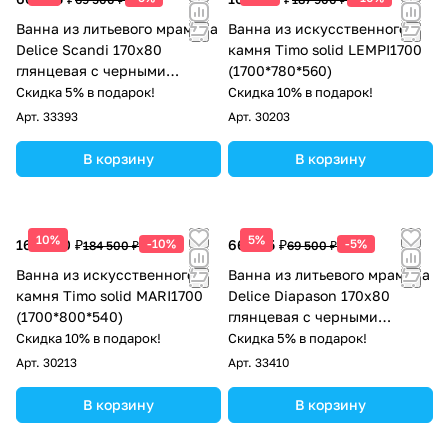
Ванна из литьевого мрамора
Ванна из искусственного
Delice Scandi 170х80
камня Timo solid LEMPI1700
глянцевая с черными
(1700*780*560)
ручками DLR330027RB-G
Скидка 5% в подарок!
Скидка 10% в подарок!
Арт.
33393
Арт.
30203
В корзину
В корзину
10%
5%
166 050 ₽
-10%
66 025 ₽
-5%
184 500 ₽
69 500 ₽
Ванна из искусственного
Ванна из литьевого мрамора
камня Timo solid MARI1700
Delice Diapason 170х80
(1700*800*540)
глянцевая с черными
ручками DLR330007RB-G
Скидка 10% в подарок!
Скидка 5% в подарок!
Арт.
30213
Арт.
33410
В корзину
В корзину