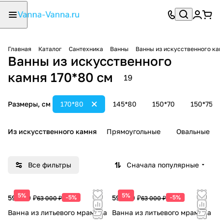
Главная
Каталог
Сантехника
Ванны
Ванны из искусственного к
Ванны из искусственного
камня 170*80 см
19
Размеры, см
170*80
145*80
150*70
150*75
Из искусственного камня
Прямоугольные
Овальные
Все фильтры
Сначала популярные
5%
5%
59 850 ₽
-5%
59 850 ₽
-5%
63 000 ₽
63 000 ₽
Ванна из литьевого мрамора
Ванна из литьевого мрамора