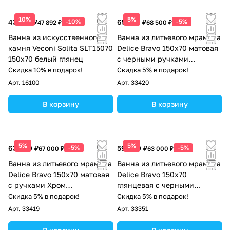
10%
5%
43 103 ₽
-10%
65 075 ₽
-5%
47 892 ₽
68 500 ₽
Ванна из искусственного
Ванна из литьевого мрамора
камня Veconi Solita SLT15070
Delice Bravo 150х70 матовая
150x70 белый глянец
с черными ручками
DLR330036RB-M
Скидка 10% в подарок!
Скидка 5% в подарок!
Арт.
16100
Арт.
33420
В корзину
В корзину
5%
5%
63 650 ₽
-5%
59 850 ₽
-5%
67 000 ₽
63 000 ₽
Ванна из литьевого мрамора
Ванна из литьевого мрамора
Delice Bravo 150х70 матовая
Delice Bravo 150х70
с ручками Хром
глянцевая с черными
DLR330036R-M
ручками DLR330036RB-G
Скидка 5% в подарок!
Скидка 5% в подарок!
Арт.
33419
Арт.
33351