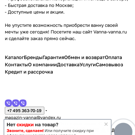
- Быстрая доставка по Москве;
- Доступные цены и акции.
Не упустите возможность приобрести ванну своей
мечты уже сегодня! Посетите наш сайт Vanna-vanna.ru
и сделайте заказ прямо сейчас.
Каталог
Бренды
Гарантия
Обмен и возврат
Оплата
Контакты
О компании
Доставка
Услуги
Самовывоз
Кредит и рассрочка
+7 495 363-70-19
magazin-vanna@yandex.ru
г. Москва, Митино, улица Пятницкое шоссе 47
Нет
скидки
на товар?
Звоните, сделаем!
Или получите скидку при