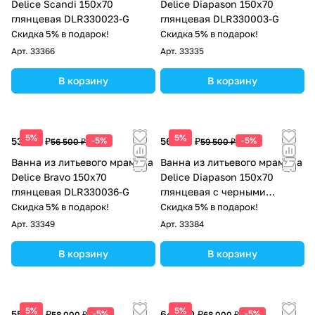
Delice Scandi 150х70
Delice Diapason 150х70
глянцевая DLR330023-G
глянцевая DLR330003-G
Скидка 5% в подарок!
Скидка 5% в подарок!
Арт.
33366
Арт.
33335
В корзину
В корзину
5%
5%
53 675 ₽
-5%
56 525 ₽
-5%
56 500 ₽
59 500 ₽
Ванна из литьевого мрамора
Ванна из литьевого мрамора
Delice Bravo 150х70
Delice Diapason 150х70
глянцевая DLR330036-G
глянцевая с черными
ручками DLR330003RB-G
Скидка 5% в подарок!
Скидка 5% в подарок!
Арт.
33349
Арт.
33384
В корзину
В корзину
5%
5%
55 100 ₽
-5%
64 600 ₽
-5%
58 000 ₽
68 000 ₽