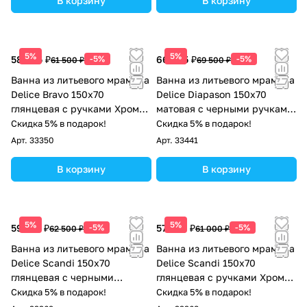
В корзину
В корзину
5%
5%
58 425 ₽
-5%
66 025 ₽
-5%
61 500 ₽
69 500 ₽
Ванна из литьевого мрамора
Ванна из литьевого мрамора
Delice Bravo 150х70
Delice Diapason 150х70
глянцевая с ручками Хром
матовая с черными ручками
DLR330036R-G
DLR330003RB-M
Скидка 5% в подарок!
Скидка 5% в подарок!
Арт.
33350
Арт.
33441
В корзину
В корзину
5%
5%
59 375 ₽
-5%
57 950 ₽
-5%
62 500 ₽
61 000 ₽
Ванна из литьевого мрамора
Ванна из литьевого мрамора
Delice Scandi 150х70
Delice Scandi 150х70
глянцевая с черными
глянцевая с ручками Хром
ручками DLR330023RB-G
DLR330023R-G
Скидка 5% в подарок!
Скидка 5% в подарок!