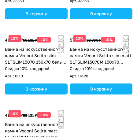
Арт.
33369
Арт.
33368
В корзину
В корзину
10%
10%
49 618 ₽
-10%
57 335 ₽
-10%
55 131 ₽
63 706 ₽
Ванна из искусственного
Ванна из искусственного
камня Veconi Solita slim
камня Veconi Solita slim matt
SLTSLIM15070 150x70 белый
SLTSLIM15070M 150x70
глянец
белый матовый
Скидка 10% в подарок!
Скидка 10% в подарок!
Арт.
16113
Арт.
16120
В корзину
В корзину
10%
49 618 ₽
-10%
55 131 ₽
Ванна из искусственного
камня Veconi Solita matt