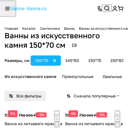
Главная
Каталог
Сантехника
Ванны
Ванны из искусственного к
Ванны из искусственного
камня 150*70 см
19
Размеры, см
150*70
145*80
150*75
150*80
Из искусственного камня
Прямоугольные
Овальные
Все фильтры
Сначала популярные
5%
5%
53 200 ₽
-5%
50 350 ₽
-5%
56 000 ₽
53 000 ₽
Ванна из литьевого мрамора
Ванна из литьевого мрамора