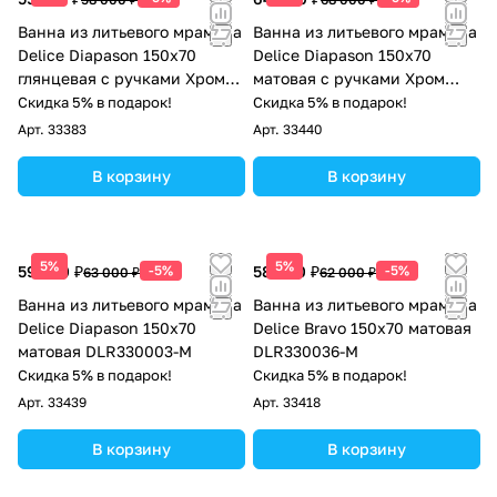
Ванна из литьевого мрамора
Ванна из литьевого мрамора
Delice Diapason 150х70
Delice Diapason 150х70
глянцевая с ручками Хром
матовая с ручками Хром
DLR330003R-G
DLR330003R-M
Скидка 5% в подарок!
Скидка 5% в подарок!
Арт.
33383
Арт.
33440
В корзину
В корзину
5%
5%
59 850 ₽
-5%
58 900 ₽
-5%
63 000 ₽
62 000 ₽
Ванна из литьевого мрамора
Ванна из литьевого мрамора
Delice Diapason 150х70
Delice Bravo 150х70 матовая
матовая DLR330003-M
DLR330036-M
Скидка 5% в подарок!
Скидка 5% в подарок!
Арт.
33439
Арт.
33418
В корзину
В корзину