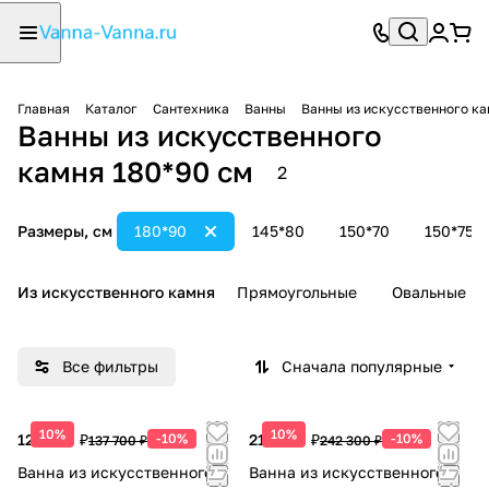
Главная
Каталог
Сантехника
Ванны
Ванны из искусственного к
Ванны из искусственного
камня 180*90 см
2
Размеры, см
180*90
145*80
150*70
150*75
Из искусственного камня
Прямоугольные
Овальные
Все фильтры
Сначала популярные
10%
10%
123 930 ₽
-10%
218 070 ₽
-10%
137 700 ₽
242 300 ₽
Ванна из искусственного
Ванна из искусственного