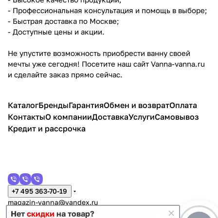
- Профессиональная консультация и помощь в выборе;
- Быстрая доставка по Москве;
- Доступные цены и акции.
Не упустите возможность приобрести ванну своей
мечты уже сегодня! Посетите наш сайт Vanna-vanna.ru
и сделайте заказ прямо сейчас.
Каталог
Бренды
Гарантия
Обмен и возврат
Оплата
Контакты
О компании
Доставка
Услуги
Самовывоз
Кредит и рассрочка
+7 495 363-70-19
magazin-vanna@yandex.ru
г. Москва, Митино, улица Пятницкое шоссе 47
Нет
скидки
на товар?