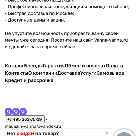
- Профессиональная консультация и помощь в выборе;
- Быстрая доставка по Москве;
- Доступные цены и акции.
Не упустите возможность приобрести ванну своей
мечты уже сегодня! Посетите наш сайт Vanna-vanna.ru
и сделайте заказ прямо сейчас.
Каталог
Бренды
Гарантия
Обмен и возврат
Оплата
Контакты
О компании
Доставка
Услуги
Самовывоз
Кредит и рассрочка
+7 495 363-70-19
magazin-vanna@yandex.ru
г. Москва, Митино, улица Пятницкое шоссе 47
Нет
скидки
на товар?