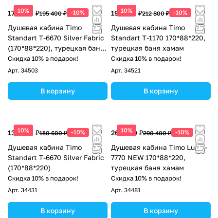
10%
10%
175 860 ₽
-10%
191 520 ₽
-10%
195 400 ₽
212 800 ₽
Душевая кабина Timo
Душевая кабина Timo
Standart T-6670 Silver Fabric
Standart T-1170 170*88*220,
(170*88*220), турецкая баня
турецкая баня хамам
хамам
Скидка 10% в подарок!
Скидка 10% в подарок!
Арт.
34503
Арт.
34521
В корзину
В корзину
10%
10%
135 540 ₽
-10%
261 360 ₽
-10%
150 600 ₽
290 400 ₽
Душевая кабина Timo
Душевая кабина Timo Lux T-
Standart T-6670 Silver Fabric
7770 NEW 170*88*220,
(170*88*220)
турецкая баня хамам
Скидка 10% в подарок!
Скидка 10% в подарок!
Арт.
34431
Арт.
34481
В корзину
В корзину