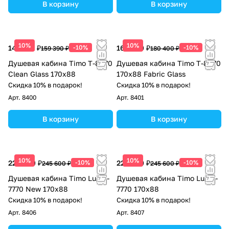
В корзину
В корзину
10%
10%
143 451 ₽
-10%
162 360 ₽
-10%
159 390 ₽
180 400 ₽
Душевая кабина Timo T-8870
Душевая кабина Timo Т-8870
Clean Glass 170х88
170х88 Fabric Glass
Скидка 10% в подарок!
Скидка 10% в подарок!
Арт.
8400
Арт.
8401
В корзину
В корзину
10%
10%
221 040 ₽
-10%
221 040 ₽
-10%
245 600 ₽
245 600 ₽
Душевая кабина Timo Lux T-
Душевая кабина Timo Lux T-
7770 New 170х88
7770 170х88
Скидка 10% в подарок!
Скидка 10% в подарок!
Арт.
8406
Арт.
8407