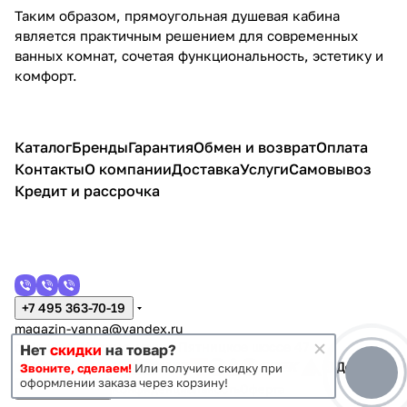
Таким образом, прямоугольная душевая кабина
является практичным решением для современных
ванных комнат, сочетая функциональность, эстетику и
комфорт.
Каталог
Бренды
Гарантия
Обмен и возврат
Оплата
Контакты
О компании
Доставка
Услуги
Самовывоз
Кредит и рассрочка
+7 495 363-70-19
magazin-vanna@yandex.ru
г. Москва, Митино, улица Пятницкое шоссе 47
Нет
скидки
на товар?
Звоните, сделаем!
Или получите скидку при
оформлении заказа через корзину!
Темная тема
Конфиденциальность
Оферта