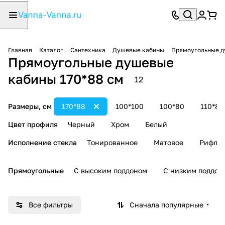
Главная
Каталог
Сантехника
Душевые кабины
Прямоугольные д
Прямоугольные душевые
кабины 170*88 см
12
Размеры, см
170*88
100*100
100*80
110*80
Цвет профиля
Черный
Хром
Белый
Исполнение стекла
Тонированное
Матовое
Рифле
Прямоугольные
С высоким поддоном
С низким поддон
Все фильтры
Сначала популярные