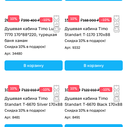
10%
10%
261 360 ₽
-10%
151 200 ₽
-10%
290 400 ₽
168 000 ₽
Душевая кабина Timo Lux T-
Душевая кабина Timo
7770 170*88*220, турецкая
Standart T-1170 170х88
баня хамам
Скидка 10% в подарок!
Скидка 10% в подарок!
Арт.
9332
Арт.
34480
В корзину
В корзину
10%
10%
109 809 ₽
-10%
109 809 ₽
-10%
122 010 ₽
122 010 ₽
Душевая кабина Timo
Душевая кабина Timo
Standart Т-6670 Silver 170x88
Standart Т-6670 Black 170x88
Скидка 10% в подарок!
Скидка 10% в подарок!
Арт.
8481
Арт.
8491