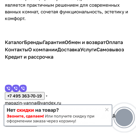
является практичным решением для современных
ванных комнат, сочетая функциональность, эстетику и
комфорт.
Каталог
Бренды
Гарантия
Обмен и возврат
Оплата
Контакты
О компании
Доставка
Услуги
Самовывоз
Кредит и рассрочка
+7 495 363-70-19
magazin-vanna@yandex.ru
г. Москва, Митино, улица Пятницкое шоссе 47
Нет
скидки
на товар?
Звоните, сделаем!
Или получите скидку при
оформлении заказа через корзину!
Темная тема
Конфиденциальность
Оферта