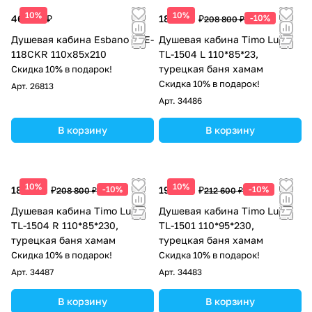
10%
10%
46 538 ₽
187 920 ₽
-10%
208 800 ₽
Душевая кабина Esbano ESE-
Душевая кабина Timo Lux
118CKR 110х85х210
TL-1504 L 110*85*23,
турецкая баня хамам
Скидка 10% в подарок!
Скидка 10% в подарок!
Арт.
26813
Арт.
34486
В корзину
В корзину
10%
10%
187 920 ₽
-10%
191 340 ₽
-10%
208 800 ₽
212 600 ₽
Душевая кабина Timo Lux
Душевая кабина Timo Lux
TL-1504 R 110*85*230,
TL-1501 110*95*230,
турецкая баня хамам
турецкая баня хамам
Скидка 10% в подарок!
Скидка 10% в подарок!
Арт.
34487
Арт.
34483
В корзину
В корзину