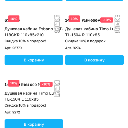
10%
10%
63 113 ₽
147 600 ₽
-10%
164 000 ₽
Душевая кабина Esbano EST-
Душевая кабина Timo Lux
118CKR 110x85x210
TL-1504 R 110х85
Скидка 10% в подарок!
Скидка 10% в подарок!
Арт.
26779
Арт.
9274
В корзину
В корзину
10%
147 600 ₽
-10%
164 000 ₽
Душевая кабина Timo Lux
TL-1504 L 110х85
Скидка 10% в подарок!
Арт.
9272
В корзину