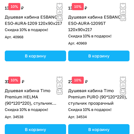
10%
10%
135 150 ₽
135 150 ₽
Душевая кабина ESBANO
Душевая кабина ESBANO
ESO-AURA-1209 120х90х217
ESO-AURA-1209ST
120х90х217
Скидка 10% в подарок!
Скидка 10% в подарок!
Арт.
40968
Арт.
40969
В корзину
В корзину
10%
10%
313 300 ₽
271 800 ₽
Душевая кабина Timo
Душевая кабина Timo
Premium HELMA
Premium PURO (90*120*220),
(90*120*220), стульчик
стульчик прозрачный
прозрачный
Скидка 10% в подарок!
Скидка 10% в подарок!
Арт.
34538
Арт.
34534
В корзину
В корзину