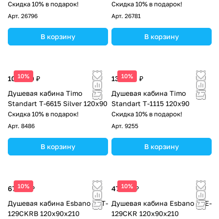
Скидка 10% в подарок!
Скидка 10% в подарок!
Арт.
26796
Арт.
26781
В корзину
В корзину
10%
10%
101 640 ₽
137 900 ₽
Душевая кабина Timo
Душевая кабина Timo
Standart Т-6615 Silver 120x90
Standart T-1115 120х90
Скидка 10% в подарок!
Скидка 10% в подарок!
Арт.
8486
Арт.
9255
В корзину
В корзину
10%
10%
67 575 ₽
47 813 ₽
Душевая кабина Esbano EST-
Душевая кабина Esbano ESE-
129CKRB 120x90x210
129CKR 120х90х210