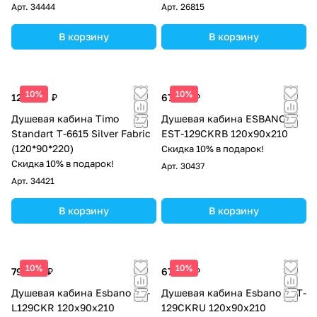
Арт.
34444
Арт.
26815
В корзину
В корзину
10%
10%
125 500 ₽
67 575 ₽
Душевая кабина Timo
Душевая кабина ESBANO
Standart T-6615 Silver Fabric
EST-129CKRB 120х90х210
(120*90*220)
Скидка 10% в подарок!
Скидка 10% в подарок!
Арт.
30437
Арт.
34421
В корзину
В корзину
10%
10%
79 688 ₽
67 575 ₽
Душевая кабина Esbano ES-
Душевая кабина Esbano EST-
L129CKR 120х90х210
129CKRU 120х90х210