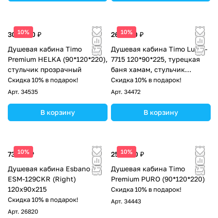
10%
10%
304 900 ₽
261 900 ₽
Душевая кабина Timo
Душевая кабина Timo Lux T-
Premium HELKA (90*120*220),
7715 120*90*225, турецкая
стульчик прозрачный
баня хамам, стульчик
прозрачный
Скидка 10% в подарок!
Скидка 10% в подарок!
Арт.
34535
Арт.
34472
В корзину
В корзину
10%
10%
73 313 ₽
256 800 ₽
Душевая кабина Esbano
Душевая кабина Timo
ESM-129CKR (Right)
Premium PURO (90*120*220)
120х90х215
Скидка 10% в подарок!
Скидка 10% в подарок!
Арт.
34443
Арт.
26820