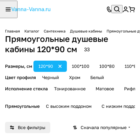
Главная
Каталог
Сантехника
Душевые кабины
Прямоугольные д
Прямоугольные душевые
кабины 120*90 см
33
Размеры, см
120*90
100*100
100*80
110*80
Цвет профиля
Черный
Хром
Белый
Исполнение стекла
Тонированное
Матовое
Рифле
Прямоугольные
С высоким поддоном
С низким поддон
Все фильтры
Сначала популярные