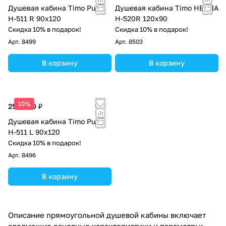
Душевая кабина Timo Puro
Душевая кабина Timo HELMA
H-511 R 90x120
H-520R 120х90
Скидка 10% в подарок!
Скидка 10% в подарок!
Арт.
8499
Арт.
8503
В корзину
В корзину
10%
256 800 ₽
Душевая кабина Timo Puro
Н-511 L 90х120
Скидка 10% в подарок!
Арт.
8496
В корзину
Описание прямоугольной душевой кабины включает
следующие основные характеристики и параметры: