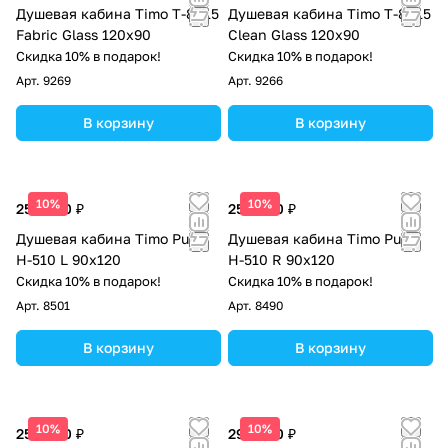
Душевая кабина Timo T-8815
Душевая кабина Timo T-8815
Fabric Glass 120х90
Clean Glass 120х90
Скидка 10% в подарок!
Скидка 10% в подарок!
Арт.
9269
Арт.
9266
В корзину
В корзину
10%
10%
256 800 ₽
256 800 ₽
Душевая кабина Timo Puro
Душевая кабина Timo Puro
H-510 L 90х120
H-510 R 90х120
Скидка 10% в подарок!
Скидка 10% в подарок!
Арт.
8501
Арт.
8490
В корзину
В корзину
10%
10%
256 800 ₽
298 300 ₽