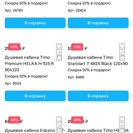
Скидка 10% в подарок!
Скидка 10% в подарок!
Арт.
26783
Арт.
26814
В корзину
В корзину
10%
10%
253 680 ₽
101 640 ₽
Душевая кабина Timo
Душевая кабина Timo
Premium HELKA H-515 R
Standart Т-6615 Black 120x90
90х120
Скидка 10% в подарок!
Скидка 10% в подарок!
Арт.
8489
Арт.
8504
В корзину
В корзину
10%
10%
66 300 ₽
298 300 ₽
Душевая кабина Esbano EST-
Душевая кабина Timo HELMA