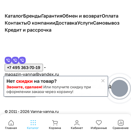
Каталог
Бренды
Гарантия
Обмен и возврат
Оплата
Контакты
О компании
Доставка
Услуги
Самовывоз
Кредит и рассрочка
+7 495 363-70-19
magazin-vanna@yandex.ru
г. Москва, Митино, улица Пятницкое шоссе 47
Нет
скидки
на товар?
Звоните, сделаем!
Или получите скидку при
оформлении заказа через корзину!
Темная тема
Конфиденциальность
Оферта
© 2011 - 2026 Vanna-vanna.ru
Главная
Каталог
Корзина
Кабинет
Избранные
Сравнение