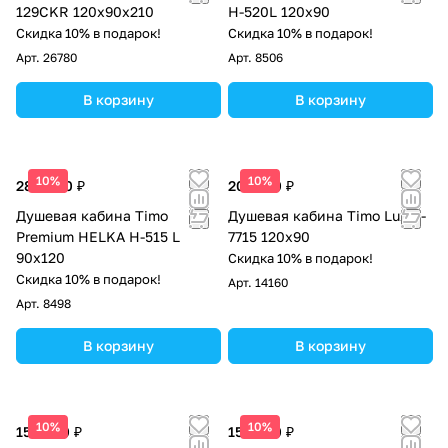
129CKR 120x90x210
H-520L 120х90
Скидка 10% в подарок!
Скидка 10% в подарок!
Арт.
26780
Арт.
8506
В корзину
В корзину
10%
10%
289 900 ₽
202 100 ₽
Душевая кабина Timo
Душевая кабина Timo Lux T-
Premium HELKA H-515 L
7715 120х90
90х120
Скидка 10% в подарок!
Скидка 10% в подарок!
Арт.
14160
Арт.
8498
В корзину
В корзину
10%
10%
152 600 ₽
154 200 ₽