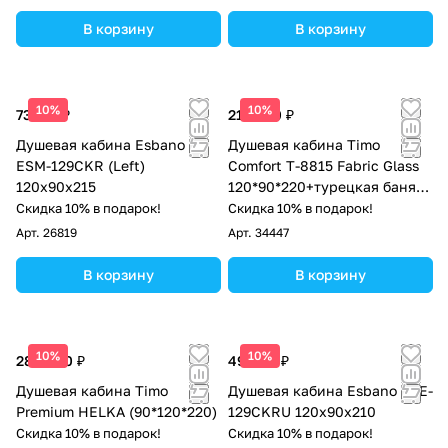
В корзину
В корзину
10%
10%
73 313 ₽
212 400 ₽
Душевая кабина Esbano
Душевая кабина Timo
ESM-129CKR (Left)
Comfort T-8815 Fabric Glass
120х90х215
120*90*220+турецкая баня
хамам+стульчик прозрачный
Скидка 10% в подарок!
Скидка 10% в подарок!
Арт.
26819
Арт.
34447
В корзину
В корзину
10%
10%
289 900 ₽
49 088 ₽
Душевая кабина Timo
Душевая кабина Esbano ESE-
Premium HELKA (90*120*220)
129CKRU 120х90х210
Скидка 10% в подарок!
Скидка 10% в подарок!