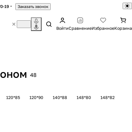
70-19
Заказать звонок
Войти
Сравнение
Избранное
Корзина
доном
48
120*85
120*90
140*88
148*80
148*82