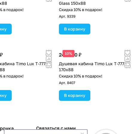
0х88
Glass 150х88
% в подарок!
Скидка 10% в подарок!
Арт.
9339
ину
В корзину
10%
 ₽
245 600 ₽
кабина Timo Lux T-7770
Душевая кабина Timo Lux T-7770
х88
170х88
% в подарок!
Скидка 10% в подарок!
Арт.
8407
ину
В корзину
срочка
Связаться с нами