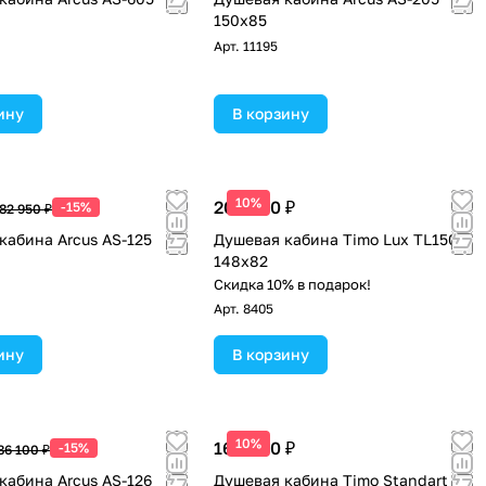
150x85
Арт.
11195
ину
В корзину
10%
200 200 ₽
-15%
82 950 ₽
кабина Arcus AS-125
Душевая кабина Timo Lux TL1505
148х82
Скидка 10% в подарок!
Арт.
8405
ину
В корзину
10%
160 900 ₽
-15%
86 100 ₽
кабина Arcus AS-126
Душевая кабина Timo Standart T-