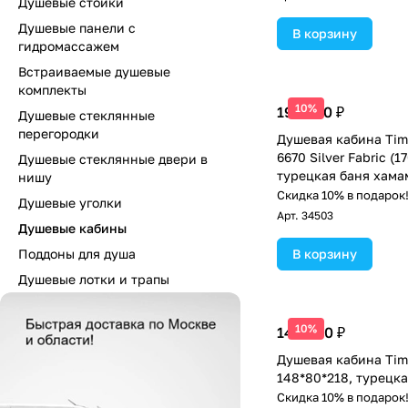
Душевые стойки
Душевые панели с
В корзину
гидромассажем
Встраиваемые душевые
комплекты
10%
195 400 ₽
Душевые стеклянные
перегородки
Душевая кабина Timo
6670 Silver Fabric (1
Душевые стеклянные двери в
турецкая баня хама
нишу
Скидка 10% в подарок
Душевые уголки
Арт.
34503
Душевые кабины
Поддоны для душа
В корзину
Душевые лотки и трапы
10%
140 300 ₽
Душевая кабина Tim
148*80*218, турецк
Скидка 10% в подарок