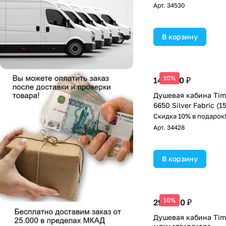
Арт.
34530
В корзину
10%
143 200 ₽
Душевая кабина Timo
6650 Silver Fabric (
Скидка 10% в подарок
Арт.
34428
В корзину
10%
290 400 ₽
Душевая кабина Timo