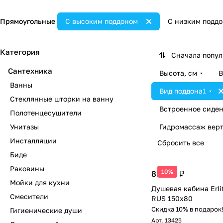
Прямоугольные
С высоким поддоном
С низким подд
Категория
Сначала попу
Сантехника
Высота, см
В
Ванны
Вид поддона
1
Стеклянные шторки на ванну
Встроенное сиден
Полотенцесушители
Унитазы
Гидромассаж вер
Инсталляции
Сбросить все
Биде
Раковины
10%
85 804 ₽
Мойки для кухни
Душевая кабина Erli
Смесители
RUS 150x80
Скидка 10% в подарок
Гигиенические души
Арт.
13425