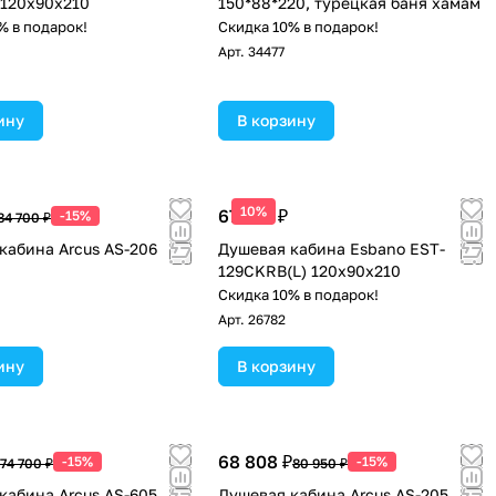
120х90х210
150*88*220, турецкая баня хамам
% в подарок!
Скидка 10% в подарок!
Арт.
34477
ину
В корзину
10%
67 575 ₽
-15%
84 700 ₽
кабина Arcus AS-206
Душевая кабина Esbano EST-
129CKRB(L) 120x90x210
Скидка 10% в подарок!
Арт.
26782
ину
В корзину
68 808 ₽
-15%
-15%
74 700 ₽
80 950 ₽
кабина Arcus AS-605
Душевая кабина Arcus AS-205