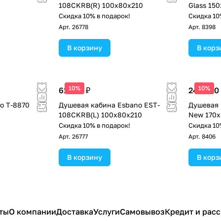
108CKRB(R) 100x80x210
Glass 15
!
Скидка 10% в подарок!
Скидка 10
Арт.
26778
Арт.
8398
В корзину
В корз
10%
10%
61 200 ₽
245 600
o Т-8870
Душевая кабина Esbano EST-
Душевая 
108CKRB(L) 100x80x210
New 170
!
Скидка 10% в подарок!
Скидка 10
Арт.
26777
Арт.
8406
В корзину
В корз
ты
О компании
Доставка
Услуги
Самовывоз
Кредит и рас