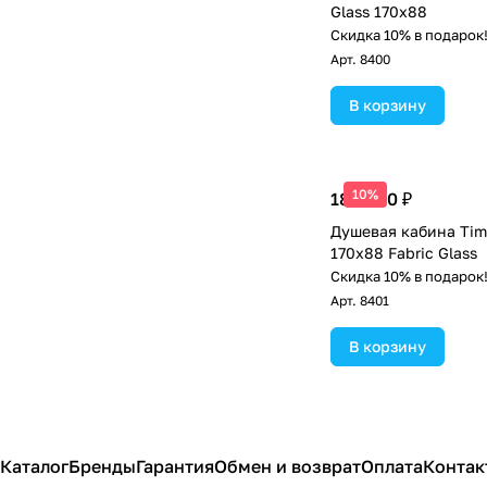
Glass 170х88
Скидка 10% в подарок
Арт.
8400
В корзину
10%
180 400 ₽
Душевая кабина Tim
170х88 Fabric Glass
Скидка 10% в подарок
Арт.
8401
В корзину
Каталог
Бренды
Гарантия
Обмен и возврат
Оплата
Контак