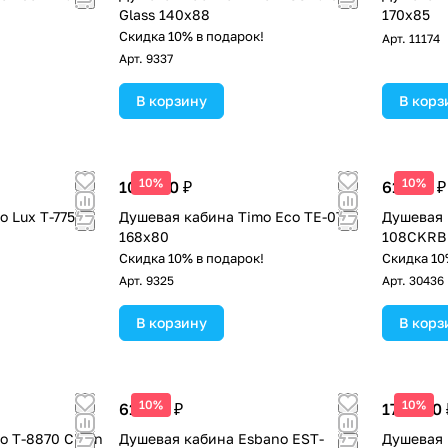
Glass 140х88
170x85
!
Скидка 10% в подарок!
Арт.
11174
Арт.
9337
В корзину
В корз
10%
10%
100 100 ₽
61 200 ₽
o Lux T-7750
Душевая кабина Timo Eco TE-0770
Душевая 
168х80
108CKRB 
!
Скидка 10% в подарок!
Скидка 10
Арт.
9325
Арт.
30436
В корзину
В корз
10%
10%
61 200 ₽
175 800 
o T-8870 Clean
Душевая кабина Esbano EST-
Душевая 