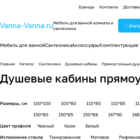
Бренды
Контакты
Доставк
Мебель для ванной комнаты и
Кат
сантехника
Мебель для ванной
Сантехника
Аксессуары
Комплектующие
Главная
Каталог
Сантехника
Душевые кабины
Прямоугольные душ
Душевые кабины прямоу
Размеры, см
100*100
100*80
110*80
110*85
1
150*80
150*85
150*88
167*90
168
Цвет профиля
Черный
Хром
Белый
Исполнение стекла
Тонированное
Матовое
Рифлено