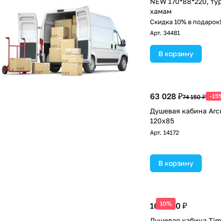
NEW 170*88*220, ту
хамам
Скидка 10% в подарок
Арт.
34481
В корзину
63 028 ₽
-15
74 150 ₽
Душевая кабина Arc
120x85
Арт.
14172
В корзину
10%
168 000 ₽
Душевая кабина Timo