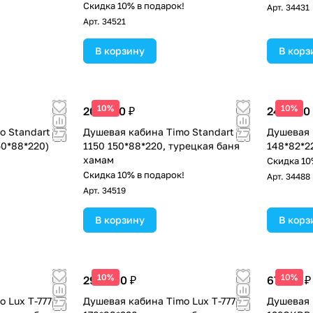
Скидка 10% в подарок!
Арт.
34431
Арт.
34521
В корзину
В корз
10%
10%
205 700 ₽
245 000
 Standart T-
Душевая кабина Timo Standart T-
Душевая 
150*88*220)
1150 150*88*220, турецкая баня
148*82*2
хамам
!
Скидка 10
Скидка 10% в подарок!
Арт.
34488
Арт.
34519
В корзину
В корз
10%
10%
290 400 ₽
67 575 ₽
 Lux T-7770
Душевая кабина Timo Lux T-7770
Душевая 