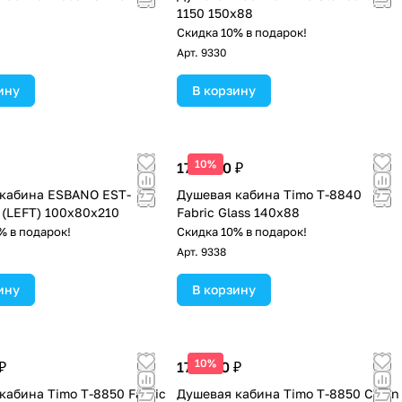
1150 150х88
Скидка 10% в подарок!
Арт.
9330
ину
В корзину
10%
170 600 ₽
кабина ESBANO EST-
Душевая кабина Timo Т-8840
(LEFT) 100х80х210
Fabric Glass 140х88
% в подарок!
Скидка 10% в подарок!
Арт.
9338
ину
В корзину
10%
₽
177 500 ₽
кабина Timo Т-8850 Fabric
Душевая кабина Timo T-8850 Clean