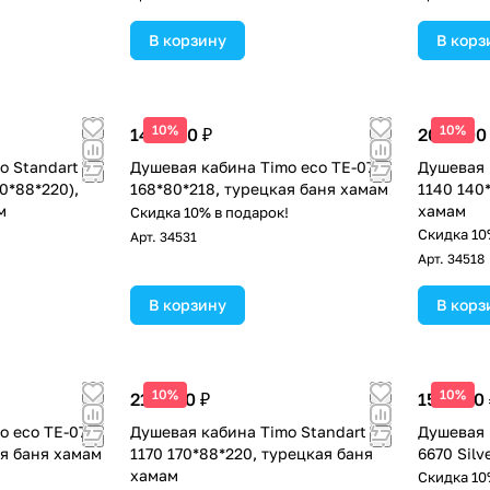
В корзину
В корз
10%
10%
144 900 ₽
200 800
 Standart T-
Душевая кабина Timo eco TE-0770
Душевая 
70*88*220),
168*80*218, турецкая баня хамам
1140 140
м
хамам
Скидка 10% в подарок!
!
Скидка 10
Арт.
34531
Арт.
34518
В корзину
В корз
10%
10%
212 800 ₽
150 600 
o eco TE-0750
Душевая кабина Timo Standart T-
Душевая 
ая баня хамам
1170 170*88*220, турецкая баня
6670 Silv
хамам
!
Скидка 10