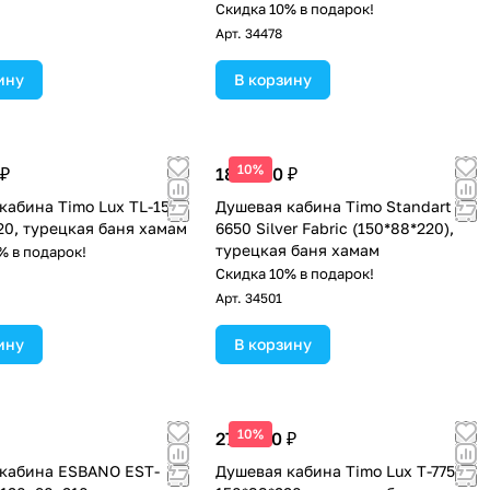
Скидка 10% в подарок!
Арт.
34478
ину
В корзину
10%
 ₽
188 000 ₽
кабина Timo Lux TL-1505
Душевая кабина Timo Standart T-
20, турецкая баня хамам
6650 Silver Fabric (150*88*220),
турецкая баня хамам
% в подарок!
Скидка 10% в подарок!
Арт.
34501
ину
В корзину
10%
277 300 ₽
кабина ESBANO EST-
Душевая кабина Timo Lux T-7750