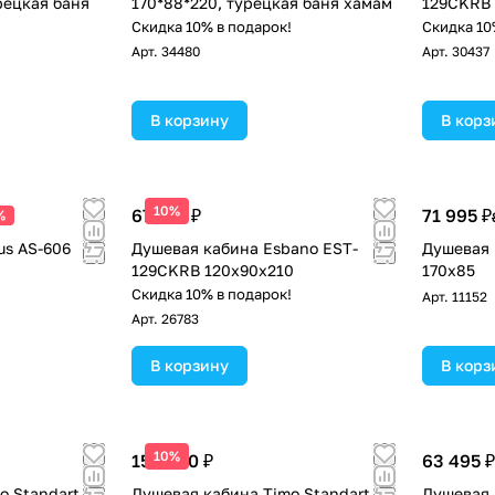
рецкая баня
170*88*220, турецкая баня хамам
129CKRB 
Скидка 10% в подарок!
Скидка 10
!
Арт.
34480
Арт.
30437
В корзину
В корз
10%
67 575 ₽
71 995 ₽
%
us AS-606
Душевая кабина Esbano EST-
Душевая 
129CKRB 120x90x210
170x85
Скидка 10% в подарок!
Арт.
11152
Арт.
26783
В корзину
В корз
10%
156 000 ₽
63 495 ₽
 Standart T-
Душевая кабина Timo Standart T-
Душевая 