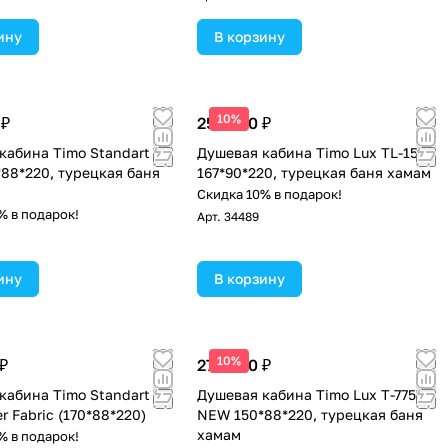
ину
В корзину
10%
 ₽
258 200 ₽
кабина Timo Standart T-
Душевая кабина Timo Lux TL-1506
*88*220, турецкая баня
167*90*220, турецкая баня хамам
Скидка 10% в подарок!
% в подарок!
Арт.
34489
ину
В корзину
10%
₽
277 300 ₽
кабина Timo Standart T-
Душевая кабина Timo Lux T-7750
er Fabric (170*88*220)
NEW 150*88*220, турецкая баня
хамам
% в подарок!