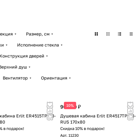
екция
Размер, см
ки
Исполнение стекла
Конструкция дверей
Верхний душ
Вентилятор
Ориентация
10%
90 360 ₽
кабина Erlit ER4515TP-C3-
Душевая кабина Erlit ER4517TP-C3-
x80
RUS 170x80
% в подарок!
Скидка 10% в подарок!
Арт.
11230