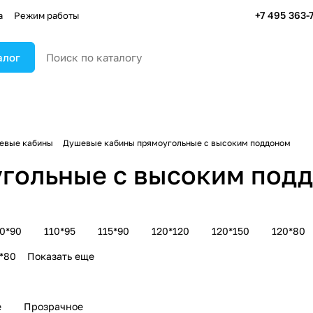
+7 495 363-
а
Режим работы
алог
евые кабины
Душевые кабины прямоугольные с высоким поддоном
гольные с высоким под
10*90
110*95
115*90
120*120
120*150
120*80
*80
Показать еще
е
Прозрачное