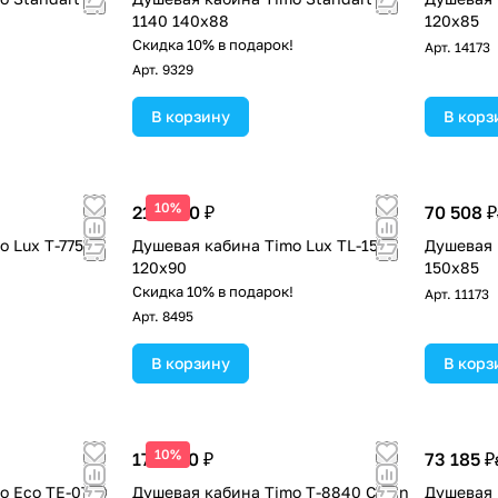
1140 140х88
120x85
!
Скидка 10% в подарок!
Арт.
14173
Арт.
9329
В корзину
В корз
10%
213 400 ₽
70 508 ₽
o Lux T-7750
Душевая кабина Timo Lux TL-1506
Душевая 
120х90
150x85
!
Скидка 10% в подарок!
Арт.
11173
Арт.
8495
В корзину
В корз
10%
172 300 ₽
73 185 ₽
o Eco TE-0750
Душевая кабина Timo T-8840 Clean
Душевая 