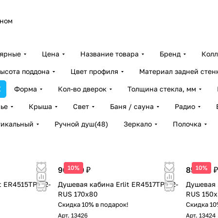
оном
лярные
Цена
Название товара
Бренд
Колл
ысота поддона
Цвет профиля
Материал задней стен
Форма
Кол-во дверок
Толщина стекла, мм
ье
Крыша
Свет
Баня / сауна
Радио
тикальный
Ручной душ
(
48
)
Зеркало
Полочка
10%
10%
90 360 ₽
85 804 ₽
t ER4515TP-C2-
Душевая кабина Erlit ER4517TP-C2-
Душевая 
RUS 170x80
RUS 150
!
Скидка 10% в подарок!
Скидка 10
Арт.
13426
Арт.
13424