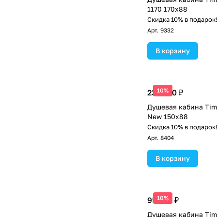
1170 170х88
Скидка 10% в подарок
Арт.
9332
В корзину
10%
232 500 ₽
Душевая кабина Tim
New 150х88
Скидка 10% в подарок
Арт.
8404
В корзину
10%
95 500 ₽
Душевая кабина Tim