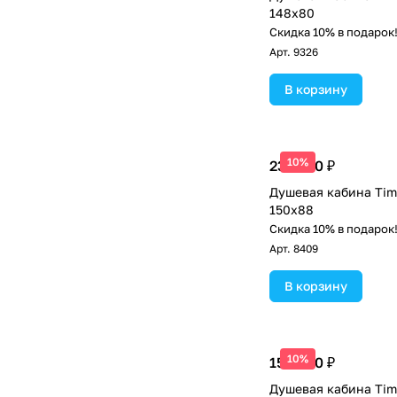
148х80
Скидка 10% в подарок
Арт.
9326
В корзину
10%
232 500 ₽
Душевая кабина Tim
150х88
Скидка 10% в подарок
Арт.
8409
В корзину
10%
159 390 ₽
Душевая кабина Tim