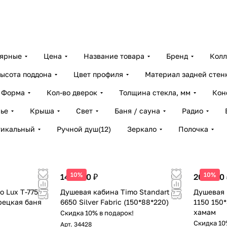
лярные
Цена
Название товара
Бренд
Колл
ысота поддона
Цвет профиля
Материал задней стен
Форма
Кол-во дверок
Толщина стекла, мм
Кон
ье
Крыша
Свет
Баня / сауна
Радио
тикальный
Ручной душ
(
12
)
Зеркало
Полочка
10%
10%
143 200 ₽
205 700 
o Lux T-7750
Душевая кабина Timo Standart T-
Душевая 
рецкая баня
6650 Silver Fabric (150*88*220)
1150 150
хамам
Скидка 10% в подарок!
!
Скидка 10
Арт.
34428