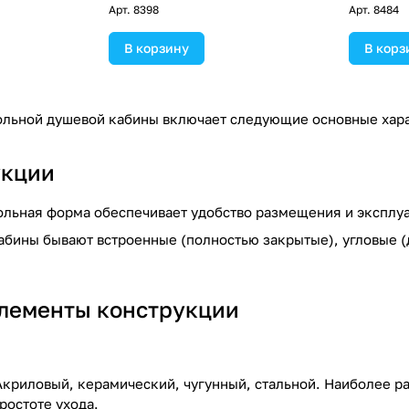
Арт.
8398
Арт.
8484
В корзину
В корз
льной душевой кабины включает следующие основные хара
укции
льная форма обеспечивает удобство размещения и эксплу
Кабины бывают встроенные (полностью закрытые), угловые (
лементы конструкции
Акриловый, керамический, чугунный, стальной. Наиболее р
ростоте ухода.