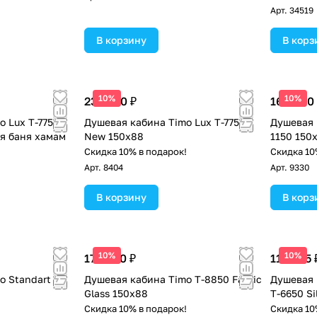
Арт.
34519
В корзину
В корз
10%
10%
232 500 ₽
160 900
o Lux T-7750
Душевая кабина Timo Lux T-7750
Душевая 
ая баня хамам
New 150х88
1150 150
!
Скидка 10% в подарок!
Скидка 10
Арт.
8404
Арт.
9330
В корзину
В корз
10%
10%
175 800 ₽
116 025 
o Standart
Душевая кабина Timo Т-8850 Fabric
Душевая 
Glass 150х88
Т-6650 Si
!
Скидка 10% в подарок!
Скидка 10