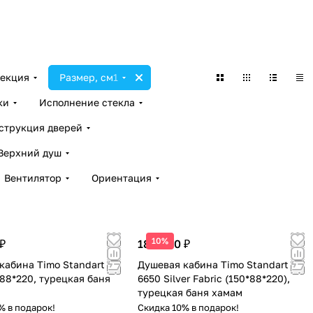
екция
Размер, см
1
ки
Исполнение стекла
струкция дверей
Верхний душ
Вентилятор
Ориентация
10%
₽
188 000 ₽
кабина Timo Standart T-
Душевая кабина Timo Standart T-
*88*220, турецкая баня
6650 Silver Fabric (150*88*220),
турецкая баня хамам
% в подарок!
Скидка 10% в подарок!