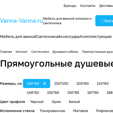
Бренды
Контакты
Доставк
Мебель для ванной комнаты и
Кат
сантехника
Мебель для ванной
Сантехника
Аксессуары
Комплектующие
Главная
Каталог
Сантехника
Душевые кабины
Прямоугольные душ
Прямоугольные душевые
Размеры, см
150*88
100*100
100*80
110*80
148*82
150*80
150*85
167*90
168
Цвет профиля
Черный
Хром
Белый
Исполнение стекла
Тонированное
Матовое
Рифлено