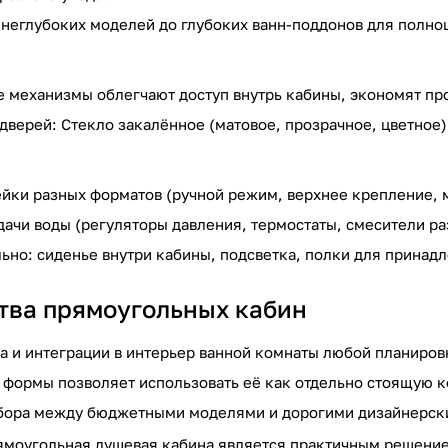
т неглубоких моделей до глубоких ванн-поддонов для полно
 механизмы облегчают доступ внутрь кабины, экономят про
дверей: Стекло закалённое (матовое, прозрачное, цветное)
йки разных форматов (ручной режим, верхнее крепление,
дачи воды (регуляторы давления, термостаты, смесители р
ьно: сиденье внутри кабины, подсветка, полки для принадл
ва прямоугольных кабин
а и интеграции в интерьер ванной комнаты любой планиров
 формы позволяет использовать её как отдельно стоящую к
бора между бюджетными моделями и дорогими дизайнерск
ямоугольная душевая кабина является практичным решение