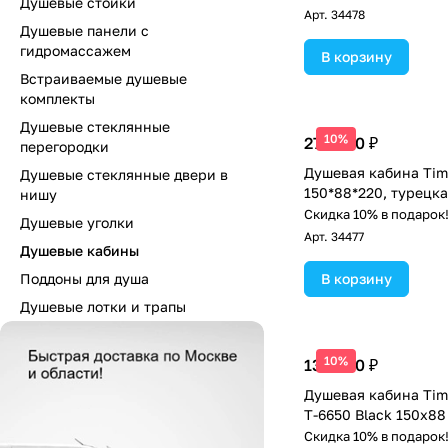
Душевые стойки
Арт.
34478
Душевые панели с
гидромассажем
В корзину
Встраиваемые душевые
комплекты
Душевые стеклянные
10%
277 300 ₽
перегородки
Душевая кабина Tim
Душевые стеклянные двери в
150*88*220, турецк
нишу
Скидка 10% в подарок
Душевые уголки
Арт.
34477
Душевые кабины
Поддоны для душа
В корзину
Душевые лотки и трапы
10%
132 600 ₽
Душевая кабина Tim
Т-6650 Black 150x88
Скидка 10% в подарок