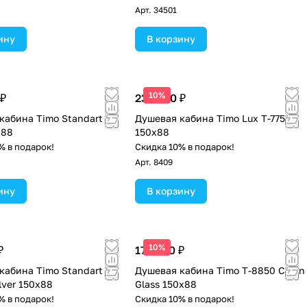
Арт.
34501
ину
В корзину
10%
 ₽
232 500 ₽
кабина Timo Standart T-
Душевая кабина Timo Lux T-7750
х88
150х88
% в подарок!
Скидка 10% в подарок!
Арт.
8409
ину
В корзину
10%
₽
177 500 ₽
кабина Timo Standart
Душевая кабина Timo T-8850 Clean
lver 150x88
Glass 150х88
% в подарок!
Скидка 10% в подарок!