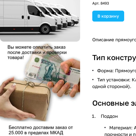
Арт.
8493
В корзину
Описание прямоуго
Тип констр
Форма: Прямоуго
Тип установки: 
одной стороной).
Основные э
Поддон
Материал: 
прочности и п