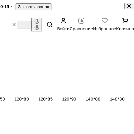
70-19
Заказать звонок
Войти
Сравнение
Избранное
Корзина
150
120*80
120*85
120*90
140*88
148*80