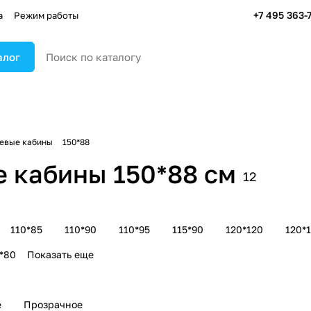
+7 495 363-
а
Режим работы
алог
евые кабины
150*88
 кабины 150*88 см
12
110*85
110*90
110*95
115*90
120*120
120*
*80
Показать еще
е
Прозрачное