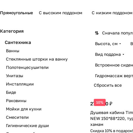
Прямоугольные
С высоким поддоном
С низким поддоном
Категория
Сначала попу
Сантехника
Высота, см
В
Ванны
Вид поддона
Стеклянные шторки на ванну
Встроенное сиден
Полотенцесушители
Унитазы
Гидромассаж вер
Инсталляции
Сбросить все
Биде
Раковины
10%
277 300 ₽
Мойки для кухни
Душевая кабина Tim
Смесители
NEW 150*88*220, ту
хамам
Гигиенические души
Скидка 10% в подарок