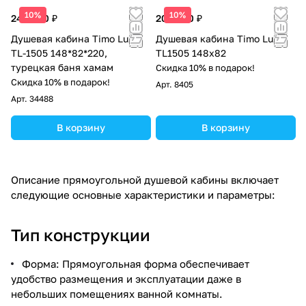
10%
10%
245 000 ₽
200 200 ₽
Душевая кабина Timo Lux
Душевая кабина Timo Lux
TL-1505 148*82*220,
TL1505 148х82
турецкая баня хамам
Скидка 10% в подарок!
Скидка 10% в подарок!
Арт.
8405
Арт.
34488
В корзину
В корзину
Описание прямоугольной душевой кабины включает
следующие основные характеристики и параметры:
Тип конструкции
Форма: Прямоугольная форма обеспечивает
удобство размещения и эксплуатации даже в
небольших помещениях ванной комнаты.