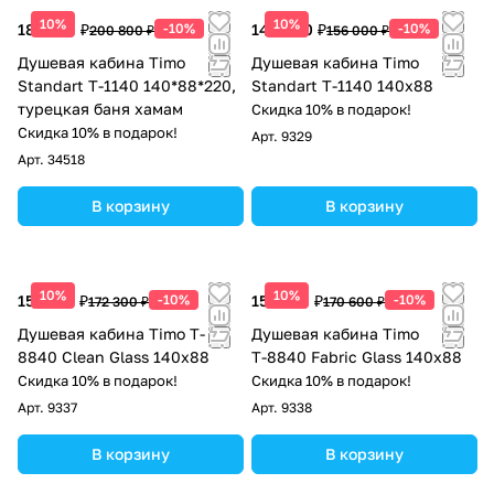
10%
10%
180 720 ₽
-10%
140 400 ₽
-10%
200 800 ₽
156 000 ₽
Душевая кабина Timo
Душевая кабина Timo
Standart T-1140 140*88*220,
Standart T-1140 140х88
турецкая баня хамам
Скидка 10% в подарок!
Скидка 10% в подарок!
Арт.
9329
Арт.
34518
В корзину
В корзину
10%
10%
155 070 ₽
-10%
153 540 ₽
-10%
172 300 ₽
170 600 ₽
Душевая кабина Timo T-
Душевая кабина Timo
8840 Clean Glass 140х88
Т-8840 Fabric Glass 140х88
Скидка 10% в подарок!
Скидка 10% в подарок!
Арт.
9337
Арт.
9338
В корзину
В корзину