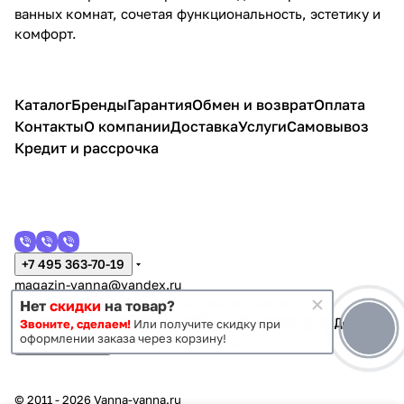
ванных комнат, сочетая функциональность, эстетику и
комфорт.
Каталог
Бренды
Гарантия
Обмен и возврат
Оплата
Контакты
О компании
Доставка
Услуги
Самовывоз
Кредит и рассрочка
+7 495 363-70-19
magazin-vanna@yandex.ru
г. Москва, Митино, улица Пятницкое шоссе 47
Нет
скидки
на товар?
Звоните, сделаем!
Или получите скидку при
оформлении заказа через корзину!
Темная тема
Конфиденциальность
Оферта
© 2011 - 2026 Vanna-vanna.ru