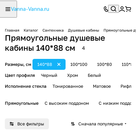
Главная
Каталог
Сантехника
Душевые кабины
Прямоугольные д
Прямоугольные душевые
кабины 140*88 см
4
Размеры, см
140*88
100*100
100*80
110*80
Цвет профиля
Черный
Хром
Белый
Исполнение стекла
Тонированное
Матовое
Рифле
Прямоугольные
С высоким поддоном
С низким поддон
Все фильтры
Сначала популярные