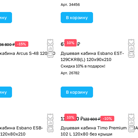
Арт.
34456
ину
В корзину
10%
67 575 ₽
-15%
36 800 ₽
кабина Arcus S-48 120x80
Душевая кабина Esbano EST-
129CKRB(L) 120x90x210
Скидка 10% в подарок!
Арт.
26782
ину
В корзину
10%
110 340 ₽
-10%
122 600 ₽
кабина Esbano ESB-
Душевая кабина Timo Premium ILMA
 120х80х210
102 L 120х80 без крыши