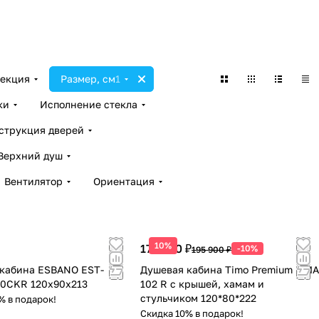
екция
Размер, см
1
ки
Исполнение стекла
струкция дверей
Верхний душ
Вентилятор
Ориентация
10%
176 310 ₽
-10%
195 900 ₽
кабина ESBANO EST-
Душевая кабина Timo Premium ILMA
0CKR 120х90х213
102 R с крышей, хамам и
стульчиком 120*80*222
% в подарок!
Скидка 10% в подарок!