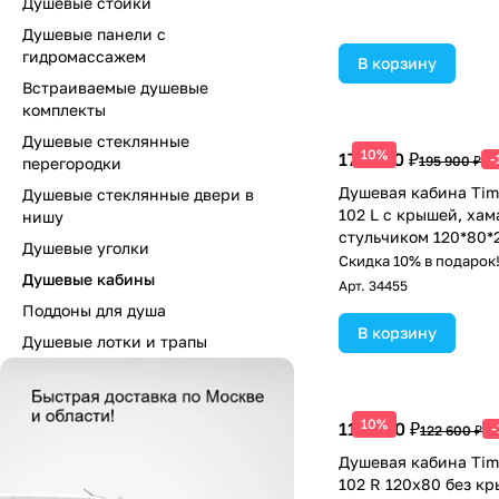
Душевые стойки
Душевые панели с
гидромассажем
В корзину
Встраиваемые душевые
комплекты
Душевые стеклянные
10%
176 310 ₽
-
195 900 ₽
перегородки
Душевая кабина Tim
Душевые стеклянные двери в
102 L с крышей, хам
нишу
стульчиком 120*80*
Душевые уголки
Скидка 10% в подарок
Душевые кабины
Арт.
34455
Поддоны для душа
В корзину
Душевые лотки и трапы
10%
110 340 ₽
122 600 ₽
Душевая кабина Tim
102 R 120х80 без к