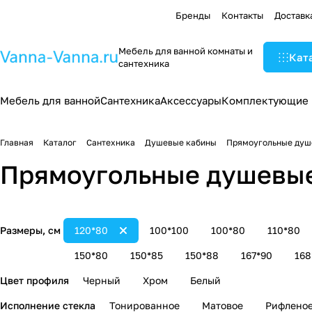
Бренды
Контакты
Доставк
Мебель для ванной комнаты и
Кат
сантехника
Мебель для ванной
Сантехника
Аксессуары
Комплектующие
Главная
Каталог
Сантехника
Душевые кабины
Прямоугольные душ
Прямоугольные душевые
Размеры, см
120*80
100*100
100*80
110*80
150*80
150*85
150*88
167*90
168
Цвет профиля
Черный
Хром
Белый
Исполнение стекла
Тонированное
Матовое
Рифлено