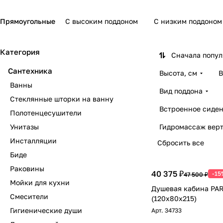
Прямоугольные
С высоким поддоном
С низким поддоном
Категория
Сначала попу
Сантехника
Высота, см
В
Ванны
Вид поддона
Стеклянные шторки на ванну
Встроенное сиден
Полотенцесушители
Унитазы
Гидромассаж вер
Инсталляции
Сбросить все
Биде
Раковины
40 375 ₽
-15
47 500 ₽
Мойки для кухни
Душевая кабина PAR
Смесители
(120х80х215)
Гигиенические души
Арт.
34733