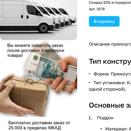
Скидка 10% в подарок
Арт.
9278
В корзину
Описание прямоуго
Тип констр
Форма: Прямоуго
Тип установки: 
одной стороной).
Основные э
Поддон
Материал: 