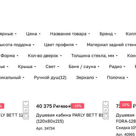
лярные
Цена
Название товара
Бренд
Колл
ысота поддона
Цвет профиля
Материал задней стен
Форма
Кол-во дверок
Толщина стекла, мм
Кон
ье
Крыша
Свет
Баня / сауна
Радио
тикальный
Ручной душ
(
12
)
Зеркало
Полочка
10%
40 375 ₽
72 038 ₽
%
-15%
47 500 ₽
LY BETT 120
Душевая кабина PARLY BETT B120
Душевая 
(120х80х215)
FORA-128
Скидка 10
Арт.
34734
Арт.
40965