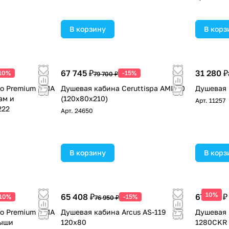
В корзину
В корз
67 745 ₽
31 280 ₽
10%
-15%
79 700 ₽
o Premium ILMA
Душевая кабина Ceruttispa AMI120
Душевая 
ам и
(120x80x210)
Арт.
11257
222
Арт.
24650
!
В корзину
В корз
10%
65 408 ₽
67 575 ₽
-10%
-15%
76 950 ₽
o Premium ILMA
Душевая кабина Arcus AS-119
Душевая 
рыши
120x80
1280CKR