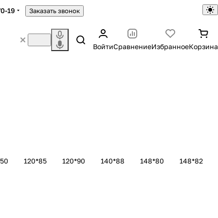
70-19
Заказать звонок
Войти
Сравнение
Избранное
Корзина
150
120*85
120*90
140*88
148*80
148*82