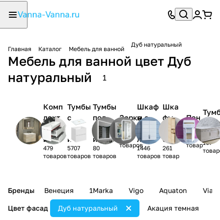
Дуб натуральный
Главная
Каталог
Мебель для ванной
Мебель для ванной цвет Дуб
натуральный
1
Комп
Тумбы
Тумбы
Шкаф
Шка
Тум
лект
с
под
Зерка
ы с
фы
Пен
-
мебел
раков
раков
ла
зерка
нав
алы
ком
1150
1831
и
иной
ину
лом
есн
107
товаров
товар
479
5707
80
1446
261
ые
товар
товаров
товаров
товаров
товаров
товар
Бренды
Венеция
1Marka
Vigo
Aquaton
Vian
Цвет фасад
Дуб натуральный
Акация темная
А