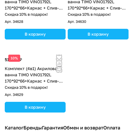
ванна TIMO VINO1792L
ванна TIMO VINO1792L
170*92*66+Каркас + Слив-
170*92*66+Каркас + Слив-
перелив
перелив+Фронтальная
Скидка 10% в подарок!
Скидка 10% в подарок!
панель+Торцевая панель
Арт.
34628
Арт.
34630
В корзину
В корзину
10%
51 800 ₽
Комплект (4в1) Акриловая
ванна TIMO VINO1792L
170*92*66+Каркас + Слив-
перелив+Фронтальная
Скидка 10% в подарок!
панель
Арт.
34629
В корзину
Каталог
Бренды
Гарантия
Обмен и возврат
Оплата