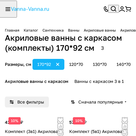
Главная
Каталог
Сантехника
Ванны
Акриловые ванны
Акрилов
Акриловые ванны с каркасом
(комплекты) 170*92 см
3
Размеры, см
170*92
120*70
130*70
140*70
Акриловые ванны с каркасом
Ванны с каркасом 3 в 1
В
Все фильтры
Сначала популярные
10%
10%
43 000 ₽
57 300 ₽
Комплект (3в1) Акриловая
Комплект (5в1) Акриловая