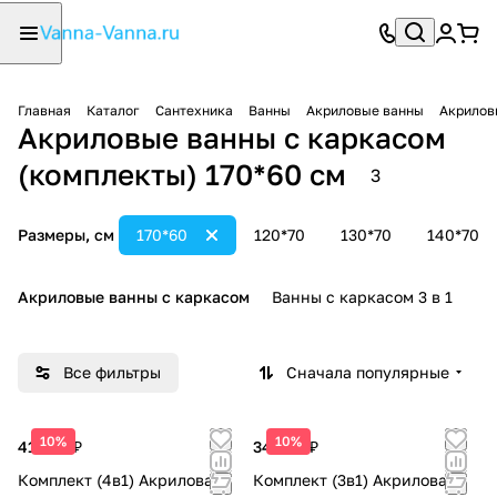
Главная
Каталог
Сантехника
Ванны
Акриловые ванны
Акрилов
Акриловые ванны с каркасом
(комплекты) 170*60 см
3
Размеры, см
170*60
120*70
130*70
140*70
Акриловые ванны с каркасом
Ванны с каркасом 3 в 1
В
Все фильтры
Сначала популярные
10%
10%
41 200 ₽
34 200 ₽
Комплект (4в1) Акриловая
Комплект (3в1) Акриловая