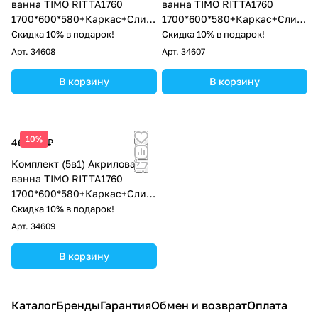
ванна TIMO RITTA1760
ванна TIMO RITTA1760
1700*600*580+Каркас+Слив-
1700*600*580+Каркас+Слив-
перелив+Фронтальная
перелив
Скидка 10% в подарок!
Скидка 10% в подарок!
панель
Арт.
34608
Арт.
34607
В корзину
В корзину
10%
46 700 ₽
Комплект (5в1) Акриловая
ванна TIMO RITTA1760
1700*600*580+Каркас+Слив-
перелив+Фронтальная
Скидка 10% в подарок!
панель+Торцевая панель
Арт.
34609
В корзину
Каталог
Бренды
Гарантия
Обмен и возврат
Оплата