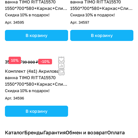
ванна TIMO RITTA15570
ванна TIMO RITTA15570
1550*700*580+Каркас+Слив-
1550*700*580+Каркас+Слив-
перелив
перелив+Фронтальная
Скидка 10% в подарок!
Скидка 10% в подарок!
панель+Торцевая панель
Арт.
34595
Арт.
34597
В корзину
В корзину
10%
35 100 ₽
-10%
39 000 ₽
Комплект (4в1) Акриловая
ванна TIMO RITTA15570
1550*700*580+Каркас+Слив-
перелив+Фронтальная
Скидка 10% в подарок!
панель
Арт.
34596
В корзину
Каталог
Бренды
Гарантия
Обмен и возврат
Оплата