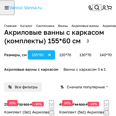
Главная
Каталог
Сантехника
Ванны
Акриловые ванны
Акрилов
Акриловые ванны с каркасом
(комплекты) 155*60 см
3
Размеры, см
155*60
120*70
130*70
140*70
Акриловые ванны с каркасом
Ванны с каркасом 3 в 1
В
Все фильтры
Сначала популярные
10%
10%
29 250 ₽
-10%
40 050 ₽
-10%
32 500 ₽
44 500 ₽
Комплект (3в1) Акриловая
Комплект (5в1) Акриловая