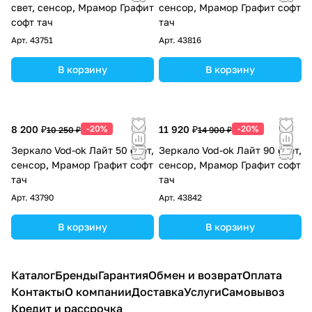
свет, сенсор, Мрамор Графит
сенсор, Мрамор Графит софт
софт тач
тач
Арт.
43751
Арт.
43816
В корзину
В корзину
8 200 ₽
-20%
11 920 ₽
-20%
10 250 ₽
14 900 ₽
Зеркало Vod-ok Лайт 50 свет,
Зеркало Vod-ok Лайт 90 свет,
сенсор, Мрамор Графит софт
сенсор, Мрамор Графит софт
тач
тач
Арт.
43790
Арт.
43842
В корзину
В корзину
Каталог
Бренды
Гарантия
Обмен и возврат
Оплата
Контакты
О компании
Доставка
Услуги
Самовывоз
Кредит и рассрочка