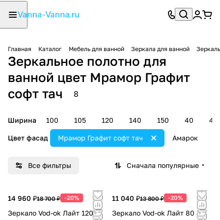
Главная
Каталог
Мебель для ванной
Зеркала для ванной
Зеркаль
Зеркальное полотно для
ванной цвет Мрамор Графит
софт тач
8
Ширина
100
105
120
140
150
40
45
Цвет фасад
Мрамор Графит софт тач
Амарок
Б
Все фильтры
Сначала популярные
14 960 ₽
-20%
11 040 ₽
-20%
18 700 ₽
13 800 ₽
Зеркало Vod-ok Лайт 120
Зеркало Vod-ok Лайт 80