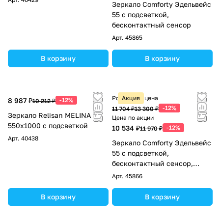
Зеркало Comforty Эдельвейс
55 с подсветкой,
бесконтактный сенсор
Арт.
45865
В корзину
В корзину
Розничная цена
Акция
8 987 ₽
-12%
10 212 ₽
-12%
11 704 ₽
13 300 ₽
Зеркало Relisan MELINA
Цена по акции
550х1000 с подсветкой
10 534 ₽
-12%
11 970 ₽
Арт.
40438
Зеркало Comforty Эдельвейс
55 с подсветкой,
бесконтактный сенсор,
антизапотевание
Арт.
45866
В корзину
В корзину