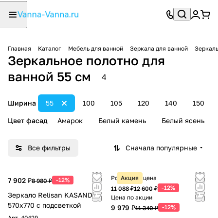
Главная
Каталог
Мебель для ванной
Зеркала для ванной
Зеркаль
Зеркальное полотно для
ванной 55 см
4
Ширина
55
100
105
120
140
150
Цвет фасад
Амарок
Белый камень
Белый ясень
Все фильтры
Сначала популярные
Розничная цена
Акция
7 902 ₽
-12%
8 980 ₽
-12%
11 088 ₽
12 600 ₽
Зеркало Relisan KASANDRA
Цена по акции
570х770 с подсветкой
9 979 ₽
-12%
11 340 ₽
Арт.
40429