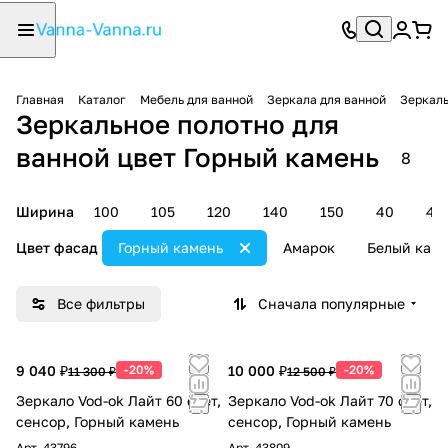
Главная
Каталог
Мебель для ванной
Зеркала для ванной
Зеркаль
Зеркальное полотно для
ванной цвет Горный камень
8
Ширина
100
105
120
140
150
40
45
Цвет фасад
Горный камень
Амарок
Белый кам
Все фильтры
Сначала популярные
9 040 ₽
-20%
10 000 ₽
-20%
11 300 ₽
12 500 ₽
Зеркало Vod-ok Лайт 60 свет,
Зеркало Vod-ok Лайт 70 свет,
сенсор, Горный камень
сенсор, Горный камень
Арт.
43796
Арт.
43809