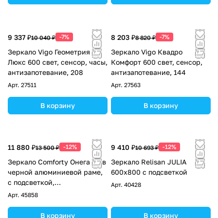
9 337 ₽
-7%
8 203 ₽
-7%
10 040 ₽
8 820 ₽
Зеркало Vigo Геометрия
Зеркало Vigo Квадро
Люкс 600 свет, сенсор, часы,
Комфорт 600 свет, сенсор,
антизапотевание, 208
антизапотевание, 144
Арт.
27511
Арт.
27563
В корзину
В корзину
11 880 ₽
-12%
9 410 ₽
-12%
13 500 ₽
10 693 ₽
Зеркало Comforty Онега 60 в
Зеркало Relisan JULIA
черной алюминиевой раме,
600х800 с подсветкой
с подсветкой,
Арт.
40428
бесконтактный сенсор
Арт.
45858
В корзину
В корзину