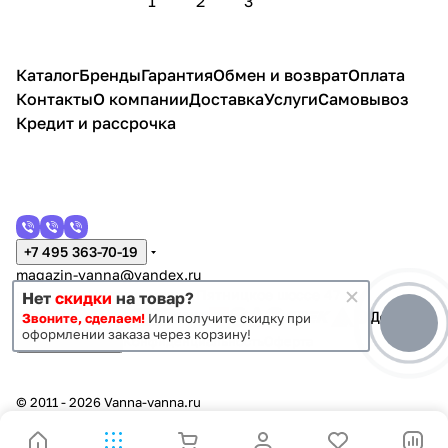
1
2
3
Каталог
Бренды
Гарантия
Обмен и возврат
Оплата
Контакты
О компании
Доставка
Услуги
Самовывоз
Кредит и рассрочка
+7 495 363-70-19
magazin-vanna@yandex.ru
г. Москва, Митино, улица Пятницкое шоссе 47
Нет
скидки
на товар?
Звоните, сделаем!
Или получите скидку при
оформлении заказа через корзину!
Темная тема
Конфиденциальность
Оферта
© 2011 - 2026 Vanna-vanna.ru