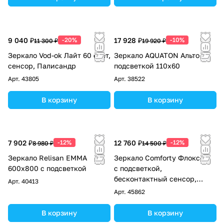
9 040 ₽
-20%
17 928 ₽
-10%
11 300 ₽
19 920 ₽
Зеркало Vod-ok Лайт 60 свет,
Зеркало AQUATON Альто с
сенсор, Палисандр
подсветкой 110х60
Арт.
43805
Арт.
38522
В корзину
В корзину
7 902 ₽
-12%
12 760 ₽
-12%
8 980 ₽
14 500 ₽
Зеркало Relisan EMMA
Зеркало Comforty Флокс-60
600х800 с подсветкой
с подсветкой,
бесконтактный сенсор,
Арт.
40413
антизапотевание
Арт.
45862
В корзину
В корзину