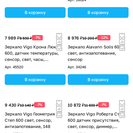
В корзину
В корзину
7 989 ₽
-7%
8 976 ₽
-12%
8 590 ₽
10 200 ₽
Зеркало Vigo Крона Люкс
Зеркало Alavann Solis 60
600, датчик температуры,
свет, антизапотевание,
сенсор, свет, часы,
сенсор
антизапотевание, 741
Арт.
45520
Арт.
34246
В корзину
В корзину
9 430 ₽
-7%
10 872 ₽
-7%
10 140 ₽
11 690 ₽
Зеркало Vigo Геометрия
Зеркало Vigo Роберта Степ
Степ 600 свет, сенсор,
600 датчик присутствия,
антизапотевание, 148
свет, сенсор, диммер,
антизапотевание, 658