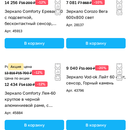
14 256 ₽
-12%
7 081 ₽
-10%
16 200 ₽
7 868 ₽
Зеркало Comforty Ереван-60
Зеркало Corozo Вега
с подсветкой,
600х800 свет
бесконтактный сенсор,
Арт.
28137
серый шёлк
Арт.
45913
В корзину
В корзину
Розничная цена
Акция
9 040 ₽
-20%
11 300 ₽
-12%
13 816 ₽
15 700 ₽
Зеркало Vod-ok Лайт 60 свет,
Цена по акции
сенсор, Горный камень
12 434 ₽
-12%
14 130 ₽
Арт.
43796
Зеркало Comforty Лея-60
круглое в черной
алюминиевой раме, с
подсветкой, бесконтактный
Арт.
45884
сенсор, антизапотевание
В корзину
В корзину