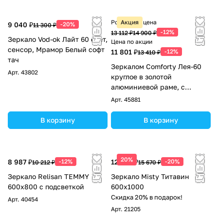
Розничная цена
Акция
9 040 ₽
-20%
11 300 ₽
-12%
13 112 ₽
14 900 ₽
Зеркало Vod-ok Лайт 60 свет,
Цена по акции
сенсор, Мрамор Белый софт
11 801 ₽
-12%
13 410 ₽
тач
Зеркалом Comforty Лея-60
Арт.
43802
круглое в золотой
алюминиевой раме, с
подсветкой, бесконтактный
Арт.
45881
сенсор
В корзину
В корзину
20%
8 987 ₽
-12%
12 536 ₽
-20%
10 212 ₽
15 670 ₽
Зеркало Relisan TEMMY
Зеркало Misty Титавин
600х800 с подсветкой
600x1000
Скидка 20% в подарок!
Арт.
40454
Арт.
21205