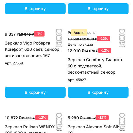
В корзину
В корзину
Розничная цена
Акция
9 337 ₽
-7%
10 040 ₽
-12%
10 560 ₽
12 000 ₽
Зеркало Vigo Роберта
Цена по акции
Комфорт 600 свет, сенсор,
12 910 ₽
-12%
14 670 ₽
антизапотевание, 167
Зеркало Comforty Гиацинт
Арт.
27558
60 с подсветкой,
бесконтактный сенсор
Арт.
45827
В корзину
В корзину
10 872 ₽
-12%
5 280 ₽
-12%
12 355 ₽
6 000 ₽
Зеркало Relisan WENDY
Зеркало Alavann Soft Silver
600х800 с часами и
60