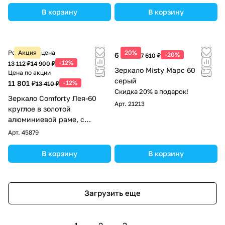
В корзину
В корзину
Розничная цена
Акция
20%
6 088 ₽
-20%
7 610 ₽
-12%
13 112 ₽
14 900 ₽
Зеркало Misty Марс 60
Цена по акции
серый
11 801 ₽
-12%
13 410 ₽
Скидка 20% в подарок!
Зеркало Comforty Лея-60
Арт.
21213
круглое в золотой
алюминиевой раме, с
подсветкой, бесконтактный
Арт.
45879
сенсор
В корзину
В корзину
Загрузить еще