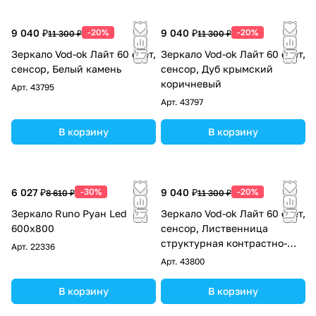
9 040 ₽
-20%
9 040 ₽
-20%
11 300 ₽
11 300 ₽
Зеркало Vod-ok Лайт 60 свет,
Зеркало Vod-ok Лайт 60 свет,
сенсор, Белый камень
сенсор, Дуб крымский
коричневый
Арт.
43795
Арт.
43797
В корзину
В корзину
6 027 ₽
-30%
9 040 ₽
-20%
8 610 ₽
11 300 ₽
Зеркало Runo Руан Led
Зеркало Vod-ok Лайт 60 свет,
600х800
сенсор, Лиственница
структурная контрастно-
Арт.
22336
серая
Арт.
43800
В корзину
В корзину