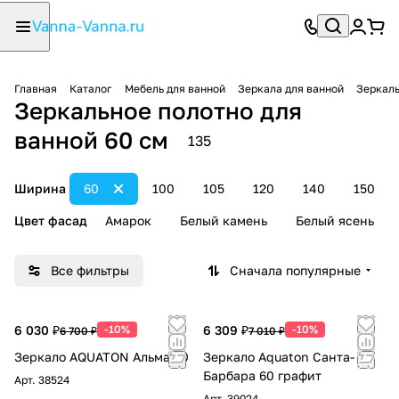
Главная
Каталог
Мебель для ванной
Зеркала для ванной
Зеркаль
Зеркальное полотно для
ванной 60 см
135
Ширина
60
100
105
120
140
150
Цвет фасад
Амарок
Белый камень
Белый ясень
Все фильтры
Сначала популярные
6 030 ₽
-10%
6 309 ₽
-10%
6 700 ₽
7 010 ₽
Зеркало AQUATON Альма 60
Зеркало Aquaton Санта-
Барбара 60 графит
Арт.
38524
Арт.
39024