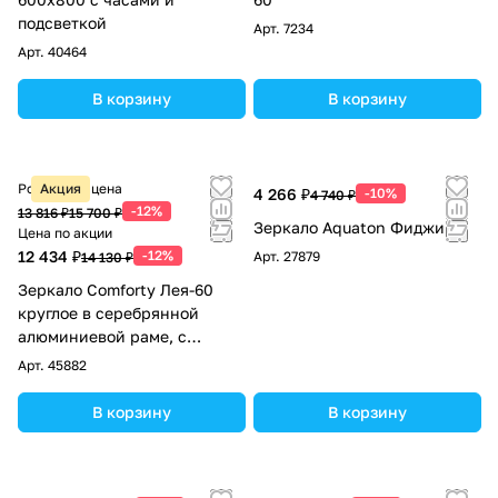
подсветкой
Арт.
7234
Арт.
40464
В корзину
В корзину
Розничная цена
Акция
4 266 ₽
-10%
4 740 ₽
-12%
13 816 ₽
15 700 ₽
Зеркало Aquaton Фиджи 60
Цена по акции
12 434 ₽
-12%
Арт.
27879
14 130 ₽
Зеркало Comforty Лея-60
круглое в серебрянной
алюминиевой раме, с
подсветкой, бесконтактный
Арт.
45882
сенсор, антизапотевание
В корзину
В корзину