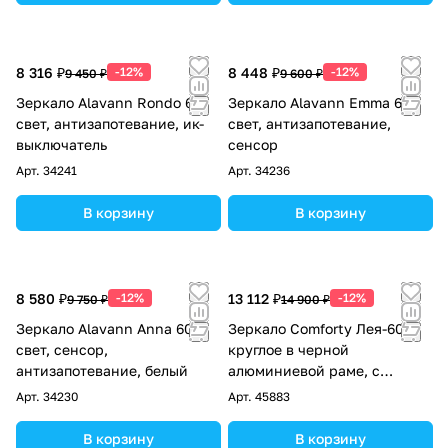
8 316 ₽
-12%
8 448 ₽
-12%
9 450 ₽
9 600 ₽
Зеркало Alavann Rondo 60
Зеркало Alavann Emma 60
свет, антизапотевание, ик-
свет, антизапотевание,
выключатель
сенсор
Арт.
34241
Арт.
34236
В корзину
В корзину
8 580 ₽
-12%
13 112 ₽
-12%
9 750 ₽
14 900 ₽
Зеркало Alavann Anna 60
Зеркало Comforty Лея-60
свет, сенсор,
круглое в черной
антизапотевание, белый
алюминиевой раме, с
подсветкой, бесконтактный
Арт.
34230
Арт.
45883
сенсор
В корзину
В корзину