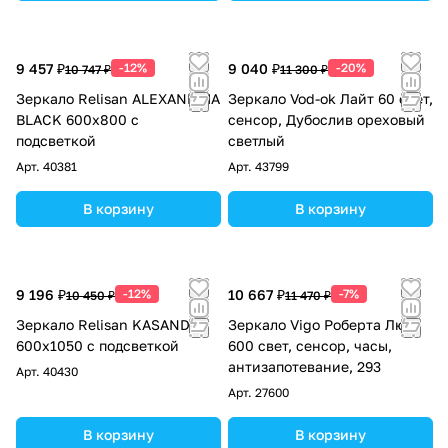
9 457 ₽
-12%
9 040 ₽
-20%
10 747 ₽
11 300 ₽
Зеркало Relisan ALEXANDRIA
Зеркало Vod-ok Лайт 60 свет,
BLACK 600х800 с
сенсор, Дубослив ореховый
подсветкой
светлый
Арт.
40381
Арт.
43799
В корзину
В корзину
9 196 ₽
-12%
10 667 ₽
-7%
10 450 ₽
11 470 ₽
Зеркало Relisan KASANDRA
Зеркало Vigo Роберта Люкс
600х1050 с подсветкой
600 свет, сенсор, часы,
антизапотевание, 293
Арт.
40430
Арт.
27600
В корзину
В корзину