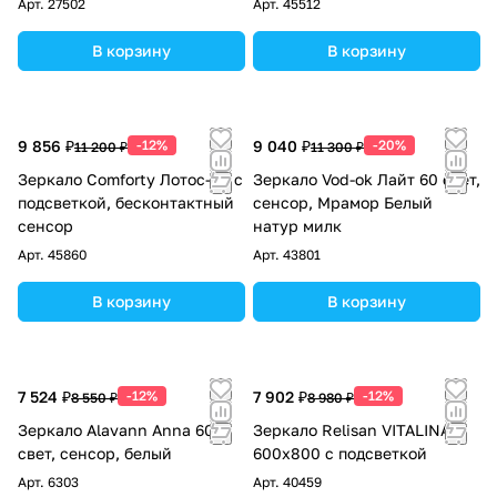
Арт.
27502
Арт.
45512
В корзину
В корзину
9 856 ₽
-12%
9 040 ₽
-20%
11 200 ₽
11 300 ₽
Зеркало Comforty Лотос-60 с
Зеркало Vod-ok Лайт 60 свет,
подсветкой, бесконтактный
сенсор, Мрамор Белый
сенсор
натур милк
Арт.
45860
Арт.
43801
В корзину
В корзину
7 524 ₽
-12%
7 902 ₽
-12%
8 550 ₽
8 980 ₽
Зеркало Alavann Anna 60
Зеркало Relisan VITALINA
свет, сенсор, белый
600х800 с подсветкой
Арт.
6303
Арт.
40459