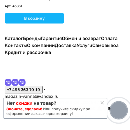
Арт.
45861
В корзину
Каталог
Бренды
Гарантия
Обмен и возврат
Оплата
Контакты
О компании
Доставка
Услуги
Самовывоз
Кредит и рассрочка
+7 495 363-70-19
magazin-vanna@yandex.ru
г. Москва, Митино, улица Пятницкое шоссе 47
Нет
скидки
на товар?
Звоните, сделаем!
Или получите скидку при
оформлении заказа через корзину!
Темная тема
Конфиденциальность
Оферта