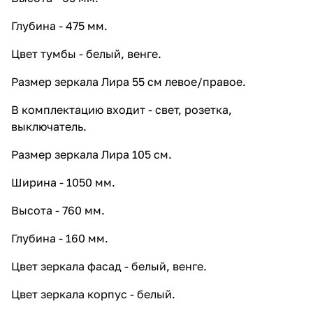
3 612 ₽ x 1 шт
4 515 ₽
Шкаф навесной Vod-ok Лира 50
Глубина - 475 мм.
белый
4 620 ₽ x 1 шт
5 775 ₽
Цвет тумбы - белый, венге.
Шкаф навесной Vod-ok Лира 60
Размер зеркала Лира 55 см левое/правое.
белый
5 460 ₽ x 1 шт
6 825 ₽
В комплектацию входит - свет, розетка,
выключатель.
Размер зеркала Лира 105 см.
Ширина - 1050 мм.
Высота - 760 мм.
Глубина - 160 мм.
Цвет зеркала фасад - белый, венге.
Цвет зеркала корпус - белый.