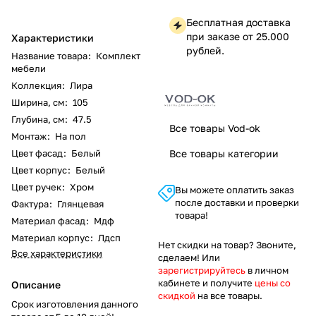
Бесплатная доставка
при заказе от 25.000
Характеристики
рублей.
Название товара
:
Комплект
мебели
Коллекция
:
Лира
Ширина, см
:
105
Глубина, см
:
47.5
Все товары Vod-ok
Монтаж
:
На пол
Цвет фасад
:
Белый
Все товары категории
Цвет корпус
:
Белый
Цвет ручек
:
Хром
Вы можете оплатить заказ
после доставки и проверки
Фактура
:
Глянцевая
товара!
Материал фасад
:
Мдф
Материал корпус
:
Лдсп
Нет скидки на товар? Звоните,
Все характеристики
сделаем! Или
зарегистрируйтесь
в личном
кабинете и получите
цены со
Описание
скидкой
на все товары.
Срок изготовления данного