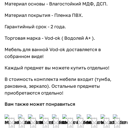
Материал основы - Влагостойкий МДФ, ДСП.
Материал покрытия - Пленка ПВХ.
Гарантийный срок - 2 года.
Торговая марка - Vod-ok ( Водолей А+ ).
Мебель для ванной Vod-ok доставляется в
собранном виде!
Каждый предмет вы можете купить отдельно!
В стоимость комплекта мебели входит (тумба,
раковина, зеркало). Остальные предметы
приобретаются отдельно!
Вам также может понравиться
86 496
52 019
122 070
98 073
34 992
79 290
48 864
96 530
96 530
40 167