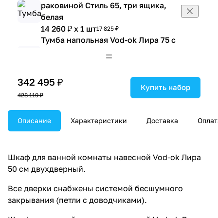
раковиной Стиль 65, три ящика,
белая
14 260 ₽ x 1 шт
17 825 ₽
Тумба напольная Vod-ok Лира 75 с
раковиной Лагуна 75, две двери,
белая
12 264 ₽ x 1 шт
15 330 ₽
342 495 ₽
Тумба напольная Vod-ok Лира 75 с
Купить набор
428 119 ₽
раковиной Лагуна 75, с ящиком,
белая
Описание
16 982 ₽ x 1 шт
Характеристики
Доставка
Оплат
21 227 ₽
Тумба напольная Vod-ok Лира 85 с
раковиной Лагуна 85, белая
19 563 ₽ x 1 шт
24 454 ₽
Шкаф для ванной комнаты навесной Vod-ok Лира
Тумба напольная Vod-ok Лира 105 с
50 см двухдверный.
раковиной Лагуна 105, белая
Все дверки снабжены системой бесшумного
24 017 ₽ x 1 шт
30 021 ₽
закрывания (петли с доводчиками).
Тумба напольная Vod-ok Лира 105 с
раковиной Лагуна 105, с корзиной,