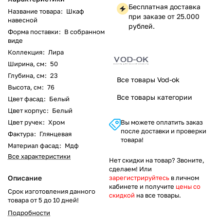
Бесплатная доставка
Название товара
:
Шкаф
при заказе от 25.000
навесной
рублей.
Форма поставки
:
В собранном
виде
Коллекция
:
Лира
Ширина, см
:
50
Глубина, см
:
23
Все товары Vod-ok
Высота, см
:
76
Все товары категории
Цвет фасад
:
Белый
Цвет корпус
:
Белый
Цвет ручек
:
Хром
Вы можете оплатить заказ
после доставки и проверки
Фактура
:
Глянцевая
товара!
Материал фасад
:
Мдф
Все характеристики
Нет скидки на товар? Звоните,
сделаем! Или
Описание
зарегистрируйтесь
в личном
кабинете и получите
цены со
Срок изготовления данного
скидкой
на все товары.
товара от 5 до 10 дней!
Подробности