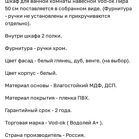
Шкаф для ванной комнаты навесной Vod-ok Лира
белая
50 см поставляется в собранном виде. (Фурнитура
24 941 ₽ x 1 шт
31 176 ₽
- ручки не установлены и прикручиваются
Тумба напольная Vod-ok Лира 85 с
отдельно).
раковиной Лагуна 85, с корзиной,
напольная, белая
Внутри шкафа 2 полки.
19 059 ₽ x 1 шт
23 824 ₽
Фурнитура - ручки хром.
Тумба напольная Vod-ok Бридж 40
ручка Лира, L левая, с раковиной
Цвет фасад - белый глянец, дуб, венге. (на выбор).
Como 40, белая
7 350 ₽ x 1 шт
9 188 ₽
Цвет корпус - белый.
Тумба подвесная Vod-ok Бридж 40
Материал основы - Влагостойкий МДФ, ДСП.
ручка Лира, L левая, с раковиной
Como 40, белая
Материал покрытия - пленка ПВХ.
7 350 ₽ x 1 шт
9 188 ₽
Тумба подвесная Vod-ok Бридж 40
Гарантийный срок - 2 года.
ручка Лира, R правая, с раковиной
Como 40, белая
Торговая марка - Vod-ok ( Водолей А+ ).
7 350 ₽ x 1 шт
9 188 ₽
Страна производитель - Россия.
Пенал Vod-ok Лира 30 L/R