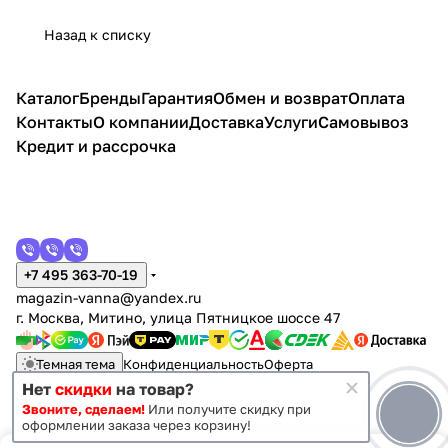
о 50
белы
Назад к списку
й
Каталог
Бренды
Гарантия
Обмен и возврат
Оплата
Контакты
О компании
Доставка
Услуги
Самовывоз
Кредит и рассрочка
+7 495 363-70-19
magazin-vanna@yandex.ru
г. Москва, Митино, улица Пятницкое шоссе 47
Темная тема
Конфиденциальность
Оферта
Нет
скидки
на товар?
Звоните, сделаем!
Или получите скидку при
© 2011 - 2026 Vanna-vanna.ru
оформлении заказа через корзину!