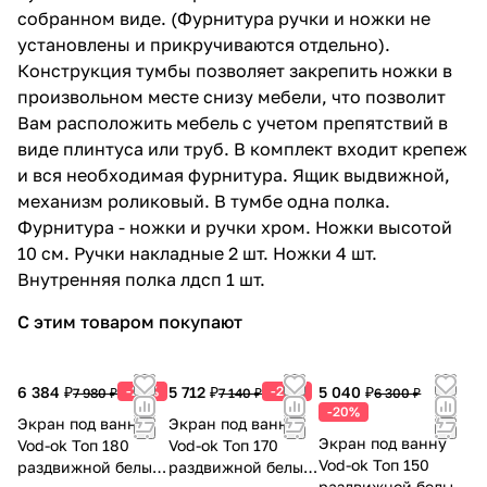
собранном виде. (Фурнитура ручки и ножки не
24 941 ₽ x 1 шт
31 176 ₽
установлены и прикручиваются отдельно).
Тумба напольная Vod-ok Лира 85 с
Конструкция тумбы позволяет закрепить ножки в
раковиной Лагуна 85, с корзиной,
произвольном месте снизу мебели, что позволит
напольная, белая
Вам расположить мебель с учетом препятствий в
19 059 ₽ x 1 шт
23 824 ₽
виде плинтуса или труб. В комплект входит крепеж
Тумба напольная Vod-ok Бридж 40
и вся необходимая фурнитура. Ящик выдвижной,
ручка Лира, R правая, с раковиной
механизм роликовый. В тумбе одна полка.
Como 40, белая
Фурнитура - ножки и ручки хром. Ножки высотой
7 350 ₽ x 1 шт
9 188 ₽
10 см. Ручки накладные 2 шт. Ножки 4 шт.
Тумба напольная Vod-ok Бридж 40
Внутренняя полка лдсп 1 шт.
ручка Лира, L левая, с раковиной
Como 40, белая
С этим товаром покупают
7 350 ₽ x 1 шт
9 188 ₽
Тумба подвесная Vod-ok Бридж 40
ручка Лира, L левая, с раковиной
6 384 ₽
-20%
5 712 ₽
-20%
5 040 ₽
7 980 ₽
7 140 ₽
6 300 ₽
Como 40, белая
-20%
Экран под ванну
Экран под ванну
7 350 ₽ x 1 шт
9 188 ₽
Экран под ванну
Vod-ok Топ 180
Vod-ok Топ 170
Тумба подвесная Vod-ok Бридж 40
Vod-ok Топ 150
раздвижной белый
раздвижной белый
ручка Лира, R правая, с раковиной
раздвижной белый