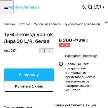
Тум
Главная
Каталог
Мебель для ванной
Тумба-комод для ванной
Тумба-комод Vod-ok
6 300 ₽
Лира 30 L/R, белая
7 875 ₽
-20%
Арт.
7174
Рассчитать доставку
Реальный цвет
товара может
отличаться от
В корзину
представленного в
зависимости от
настроек вашего
Купить в 1 клик
монитора.
Товар участвует в акции
Характеристики