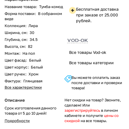
Название товара
:
Тумба-комод
Бесплатная доставка
Форма поставки
:
В собранном
при заказе от 25.000
виде
рублей.
Коллекция
:
Лира
Ширина, см
:
30
Глубина, см
:
34.5
Высота, см
:
82
Все товары Vod-ok
Монтаж
:
На пол
Цвет фасад
:
Белый
Все товары категории
Цвет корпус
:
Белый
Цвет ручек
:
Хром
Вы можете оплатить заказ
Фактура
:
Глянцевая
после доставки и проверки
Все характеристики
товара!
Описание
Нет скидки на товар? Звоните,
сделаем! Или
Срок изготовления данного
зарегистрируйтесь
в личном
товара от 5 до 10 дней!
кабинете и получите
цены со
Подробности
скидкой
на все товары.