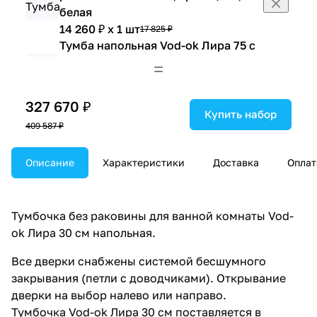
белая
14 260 ₽ x 1 шт
17 825 ₽
Тумба напольная Vod-ok Лира 75 с
раковиной Лагуна 75, две двери,
белая
12 264 ₽ x 1 шт
15 330 ₽
327 670 ₽
Тумба напольная Vod-ok Лира 75 с
Купить набор
409 587 ₽
раковиной Лагуна 75, с ящиком,
белая
Описание
16 982 ₽ x 1 шт
Характеристики
Доставка
Оплат
21 227 ₽
Тумба напольная Vod-ok Лира 85 с
раковиной Лагуна 85, белая
19 563 ₽ x 1 шт
24 454 ₽
Тумбочка без раковины для ванной комнаты Vod-
Тумба напольная Vod-ok Лира 105 с
ok Лира 30 см напольная.
раковиной Лагуна 105, белая
Все дверки снабжены системой бесшумного
24 017 ₽ x 1 шт
30 021 ₽
закрывания (петли с доводчиками). Открывание
Тумба напольная Vod-ok Лира 105 с
дверки на выбор налево или направо.
раковиной Лагуна 105, с корзиной,
Тумбочка Vod-ok Лира 30 см поставляется в
белая