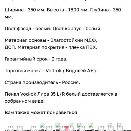
раковиной Лагуна 105, с корзиной,
Ширина - 350 мм. Высота - 1800 мм. Глубина - 350
белая
мм.
24 941 ₽ x 1 шт
31 176 ₽
Тумба напольная Vod-ok Лира 85 с
Цвет фасад - белый. Цвет корпус - белый.
раковиной Лагуна 85, с корзиной,
Материал основы - Влагостойкий МДФ,
напольная, белая
ДСП. Материал покрытия - пленка ПВХ.
19 059 ₽ x 1 шт
23 824 ₽
Тумба напольная Vod-ok Бридж 40
Гарантийный срок - 2 года.
ручка Лира, R правая, с раковиной
Como 40, белая
Торговая марка - Vod-ok ( Водолей А+ ).
7 350 ₽ x 1 шт
9 188 ₽
Страна производитель - Россия.
Тумба напольная Vod-ok Бридж 40
ручка Лира, L левая, с раковиной
Пенал Vod-ok Лира 35 L/R белый доставляется в
Como 40, белая
собранном виде!
7 350 ₽ x 1 шт
9 188 ₽
Тумба подвесная Vod-ok Бридж 40
Вам также может понравиться
ручка Лира, L левая, с раковиной
Como 40, белая
20%
7 350 ₽ x 1 шт
9 188 ₽