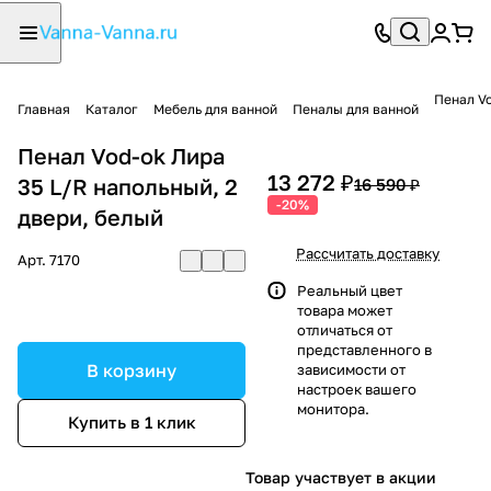
Пенал Vo
Главная
Каталог
Мебель для ванной
Пеналы для ванной
Пенал Vod-ok Лира
13 272 ₽
35 L/R напольный, 2
16 590 ₽
-20%
двери, белый
Рассчитать доставку
Арт.
7170
Реальный цвет
товара может
отличаться от
представленного в
В корзину
зависимости от
настроек вашего
монитора.
Купить в 1 клик
Товар участвует в акции