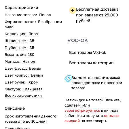
Характеристики
Бесплатная доставка
Название товара
:
Пенал
при заказе от 25.000
рублей.
Форма поставки
:
В собранном
виде
Коллекция
:
Лира
Ширина, см
:
35
Глубина, см
:
35
Все товары Vod-ok
Высота, см
:
180
Монтаж
:
На пол
Все товары категории
Цвет фасад
:
Белый
Цвет корпус
:
Белый
Вы можете оплатить заказ
Цвет ручек
:
Хром
после доставки и проверки
товара!
Фактура
:
Глянцевая
Все характеристики
Нет скидки на товар? Звоните,
сделаем! Или
Описание
зарегистрируйтесь
в личном
кабинете и получите
цены со
Срок изготовления данного
скидкой
на все товары.
товара от 5 до 10 дней!
Подробности