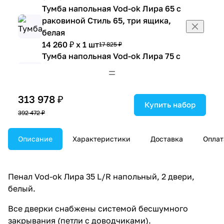
Тумба напольная Vod-ok Лира 65 с
раковиной Стиль 65, три ящика,
белая
14 260 ₽ x 1 шт
17 825 ₽
Тумба напольная Vod-ok Лира 75 с
раковиной Лагуна 75, две двери,
белая
12 264 ₽ x 1 шт
15 330 ₽
313 978 ₽
Тумба напольная Vod-ok Лира 75 с
Купить набор
392 472 ₽
раковиной Лагуна 75, с ящиком,
белая
Описание
16 982 ₽ x 1 шт
Характеристики
Доставка
Оплат
21 227 ₽
Тумба напольная Vod-ok Лира 85 с
раковиной Лагуна 85, белая
19 563 ₽ x 1 шт
24 454 ₽
Пенал Vod-ok Лира 35 L/R напольный, 2 двери,
Тумба напольная Vod-ok Лира 105 с
белый.
раковиной Лагуна 105, белая
Все дверки снабжены системой бесшумного
24 017 ₽ x 1 шт
30 021 ₽
закрывания (петли с доводчиками).
Тумба напольная Vod-ok Лира 105 с