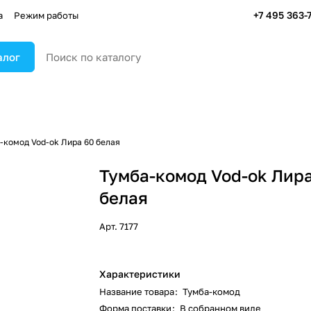
+7 495 363-
а
Режим работы
алог
-комод Vod-ok Лира 60 белая
Тумба-комод Vod-ok Лир
белая
Арт.
7177
Характеристики
Название товара
:
Тумба-комод
Форма поставки
:
В собранном виде