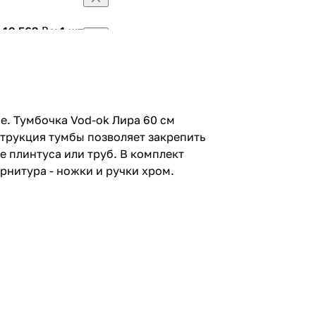
19 563 ₽ x 1 шт
24 454 ₽
24 017 ₽ x 1 шт
30 021 ₽
й, белая
. Тумбочка Vod-ok Лира 60 см
струкция тумбы позволяет закрепить
 напольная,
е плинтуса или труб. В комплект
рнитура - ножки и ручки хром.
й Como 40,
 Como 40,