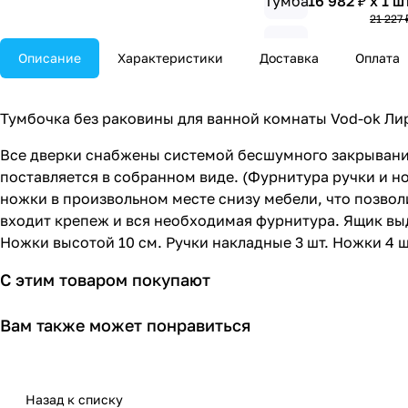
16 982 ₽ x 1 ш
21 227 
Тумба наполь
Описание
Характеристики
Доставка
Оплата
Тумба наполь
Тумбочка без раковины для ванной комнаты Vod-ok Лир
Тумба наполь
24 941 ₽ x 1 ш
Все дверки снабжены системой бесшумного закрывания
31 176 
поставляется в собранном виде. (Фурнитура ручки и н
Тумба наполь
ножки в произвольном месте снизу мебели, что позвол
белая
входит крепеж и вся необходимая фурнитура. Ящик вы
19 059 ₽ x 1 ш
Ножки высотой 10 см. Ручки накладные 3 шт. Ножки 4 шт
23 824 
Тумба наполь
С этим товаром покупают
белая
7 350 ₽ x 1 шт
9 188 ₽
Вам также может понравиться
Тумба наполь
белая
7 350 ₽ x 1 шт
Назад к списку
9 188 ₽