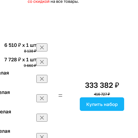
со скидкой
на все товары.
6 510 ₽ x 1 шт
8 138 ₽
7 728 ₽ x 1 шт
9 660 ₽
елая
333 382 ₽
елая
416 727 ₽
Купить набор
белая
елая