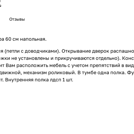
т
₽
ная Vod-ok Лира 85 с раковиной Лагуна 85, белая
Отзывы
ная Vod-ok Лира 105 с раковиной Лагуна 105, белая
а 60 см напольная.
ная Vod-ok Лира 105 с раковиной Лагуна 105, с корзино
т
 (петли с доводчиками). Открывание дверок распашное
₽
ожки не установлены и прикручиваются отдельно). Кон
ная Vod-ok Лира 85 с раковиной Лагуна 85, с корзиной,
ит Вам расположить мебель с учетом препятствий в вид
движной, механизм роликовый. В тумбе одна полка. Фу
т
. Внутренняя полка лдсп 1 шт.
₽
ная Vod-ok Бридж 40 ручка Лира, R правая, с раковино
ная Vod-ok Бридж 40 ручка Лира, L левая, с раковиной