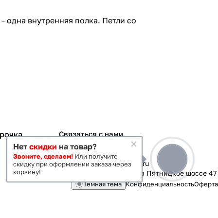
 одна внутренняя полка. Петли со
срочка
Связаться с нами
Нет
скидки
на товар?
+7 495 363-70-19
Звоните, сделаем!
Или получите
magazin-vanna@yandex.ru
скидку при оформлении заказа через
корзину!
г. Москва, Митино, улица Пятницкое шоссе 47
Темная тема
Конфиденциальность
Оферта