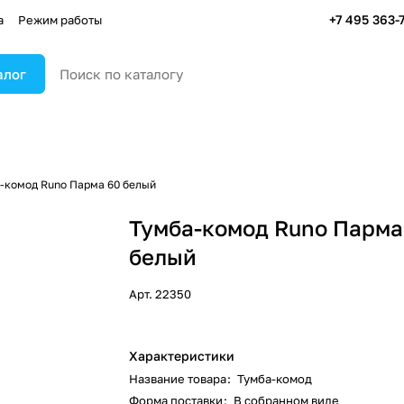
+7 495 363-
а
Режим работы
алог
-комод Runo Парма 60 белый
Тумба-комод Runo Парма
белый
Арт.
22350
Характеристики
Название товара
:
Тумба-комод
Форма поставки
:
В собранном виде