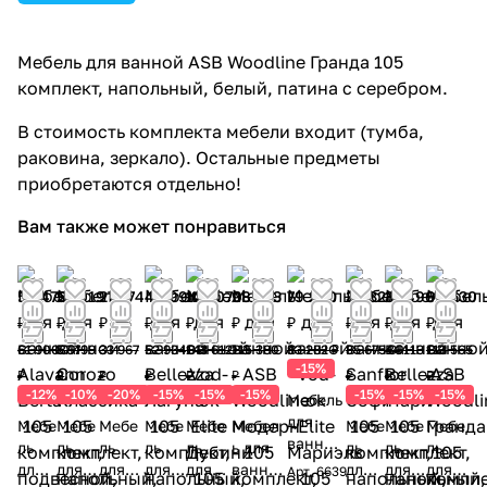
Мебель для ванной ASB Woodline Гранда 105
комплект, напольный, белый, патина с серебром.
В стоимость комплекта мебели входит (тумба,
раковина, зеркало). Остальные предметы
приобретаются отдельно!
Вам также может понравиться
54 472
52 019
27 174
44 994
122 070
98 073
79 290
30 324
37 496
96 530
₽
₽
₽
₽
₽
₽
₽
₽
₽
₽
61 900
57 799
33 967
52 934
143 612
115 380
93 282 ₽
35 675
44 113
113 565
-15%
₽
₽
₽
₽
₽
₽
₽
₽
₽
-12%
-10%
-20%
-15%
-15%
-15%
-15%
-15%
-15%
Мебель
для
Мебе
Мебе
Мебе
Мебе
Мебе
Мебел
Мебе
Мебе
Мебе
ванной
ль
ль
ль
ль
ль
ь для
ль
ль
ль
Vod-ok
для
для
для
для
для
ванно
для
для
для
Арт.
6639
Elite