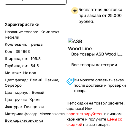
Бесплатная доставка
при заказе от 25.000
рублей.
Характеристики
Название товара
:
Комплект
мебели
Коллекция
:
Гранда
Код
:
394963
Все товары ASB Wood Line
Ширина, см
:
105.8
Все товары категории
Глубина, см
:
54.5
Монтаж
:
На пол
Цвет фасад
:
Белый, Патина,
Вы можете оплатить заказ
Серебро
после доставки и проверки
товара!
Цвет корпус
:
Белый
Цвет ручек
:
Хром
Нет скидки на товар? Звоните,
Фактура
:
Глянцевая
сделаем! Или
Материал фасад
:
Массив ясеня
зарегистрируйтесь
в личном
кабинете и получите
цены со
Все характеристики
скидкой
на все товары.