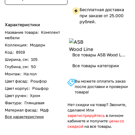
Бесплатная доставка
при заказе от 25.000
рублей.
Характеристики
Название товара
:
Комплект
мебели
Коллекция
:
Модерн
Код
:
8919
Все товары ASB Wood Line
Ширина, см
:
105
Все товары категории
Глубина, см
:
50
Монтаж
:
На пол
Цвет фасад
:
Рошфор
Вы можете оплатить заказ
после доставки и проверки
Цвет корпус
:
Рошфор
товара!
Цвет ручек
:
Хром
Фактура
:
Глянцевая
Нет скидки на товар? Звоните,
Материал фасад
:
Мдф
сделаем! Или
зарегистрируйтесь
в личном
Все характеристики
кабинете и получите
цены со
скидкой
на все товары.