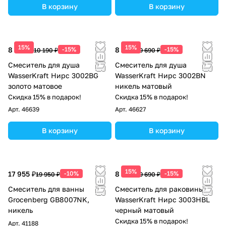
В корзину
В корзину
15%
15%
8 662 ₽
-15%
8 237 ₽
-15%
10 190 ₽
9 690 ₽
Смеситель для душа
Смеситель для душа
WasserKraft Нирс 3002BG
WasserKraft Нирс 3002BN
золото матовое
никель матовый
Скидка 15% в подарок!
Скидка 15% в подарок!
Арт.
46639
Арт.
46627
В корзину
В корзину
15%
17 955 ₽
-10%
8 237 ₽
-15%
19 950 ₽
9 690 ₽
Смеситель для ванны
Смеситель для раковины
Grocenberg GB8007NK,
WasserKraft Нирс 3003HBL
никель
черный матовый
Скидка 15% в подарок!
Арт.
41188