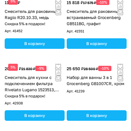
5%
11 537 ₽
15 818 ₽
-10%
17 575 ₽
Смеситель для раковины
Смеситель для раковины
Raglo R20.10.33, медь
встраиваемый Grocenberg
GB511BG, графит
Скидка 5% в подарок!
Арт.
41452
Арт.
41551
В корзину
В корзину
5%
20 739 ₽
-5%
25 650 ₽
-10%
21 830 ₽
28 500 ₽
Смеситель для кухни с
Набор для ванны 3 в 1
подключением фильтра
Grocenberg GB1007CR, хром
Rivelato Lugano 1523513,
Арт.
41239
черный/хром
Скидка 5% в подарок!
Арт.
42938
В корзину
В корзину