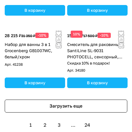
В корзину
В корзину
10%
28 215 ₽
-10%
15 750 ₽
-10%
31 350 ₽
17 500 ₽
Набор для ванны 3 в 1
Смеситель для раковины
Grocenberg GB1007WC,
SantiLine SL-9031
белый/хром
PHOTOCELL, сенсорный,
хром
Скидка 10% в подарок!
Арт.
41238
Арт.
34180
В корзину
В корзину
Загрузить еще
1
2
3
...
24