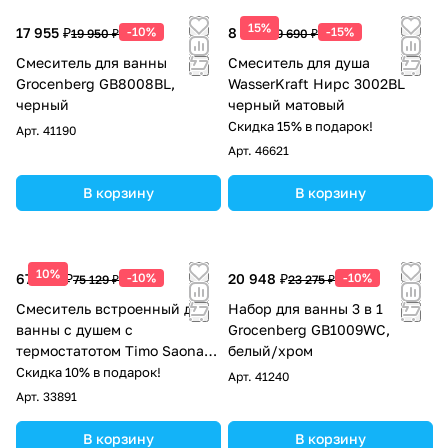
15%
17 955 ₽
-10%
8 237 ₽
-15%
19 950 ₽
9 690 ₽
Смеситель для ванны
Смеситель для душа
Grocenberg GB8008BL,
WasserKraft Нирс 3002BL
черный
черный матовый
Скидка 15% в подарок!
Арт.
41190
Арт.
46621
В корзину
В корзину
10%
67 616 ₽
-10%
20 948 ₽
-10%
75 129 ₽
23 275 ₽
Смеситель встроенный для
Набор для ванны 3 в 1
ванны с душем с
Grocenberg GB1009WC,
термостатотом Timo Saona
белый/хром
2324/16YSM белый матовый
Скидка 10% в подарок!
Арт.
41240
Арт.
33891
В корзину
В корзину