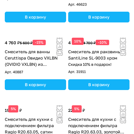
Арт.
46623
В корзину
В корзину
10%
4 760 ₽
-15%
4 230 ₽
-10%
5 600 ₽
4 700 ₽
Смеситель для ванны
Смеситель для раковины
Ceruttispa Овидио VXLBN
SantiLine SL-9003 хром
(OVIDIO VXLBN) из
Скидка 10% в подарок!
нержавеющей стали, цвет
Арт.
31911
Арт.
40887
матовый никель
В корзину
В корзину
5%
5%
19 441 ₽
22 367 ₽
Смеситель для кухни с
Смеситель для кухни с
подключением фильтра
подключением фильтра
Raglo R20.63.05, сатин
Raglo R20.63.03, золотой