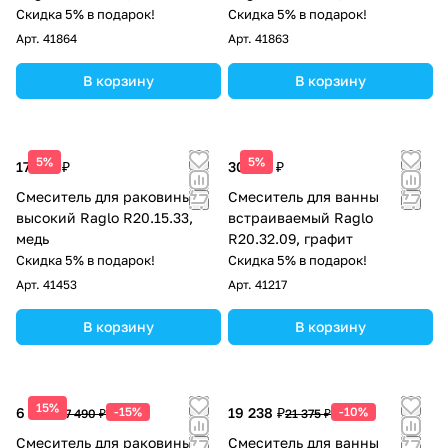
сатин
Скидка 5% в подарок!
Скидка 5% в подарок!
Арт.
41864
Арт.
41863
В корзину
В корзину
5%
5%
17 353 ₽
30 187 ₽
Смеситель для раковины
Смеситель для ванны
высокий Raglo R20.15.33,
встраиваемый Raglo
медь
R20.32.09, графит
Скидка 5% в подарок!
Скидка 5% в подарок!
Арт.
41453
Арт.
41217
В корзину
В корзину
15%
6 367 ₽
-15%
19 238 ₽
-10%
7 490 ₽
21 375 ₽
Смеситель для раковины
Смеситель для ванны