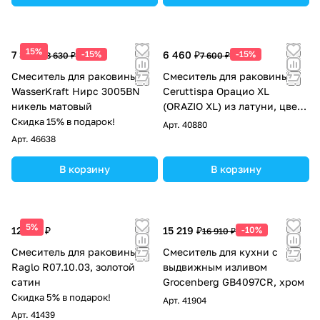
15%
7 336 ₽
-15%
6 460 ₽
-15%
8 630 ₽
7 600 ₽
Смеситель для раковины
Смеситель для раковины
WasserKraft Нирс 3005BN
Ceruttispa Орацио XL
никель матовый
(ORAZIO XL) из латуни, цвет
хром
Скидка 15% в подарок!
Арт.
40880
Арт.
46638
В корзину
В корзину
5%
12 276 ₽
15 219 ₽
-10%
16 910 ₽
Смеситель для раковины
Смеситель для кухни с
Raglo R07.10.03, золотой
выдвижным изливом
сатин
Grocenberg GB4097CR, хром
Скидка 5% в подарок!
Арт.
41904
Арт.
41439