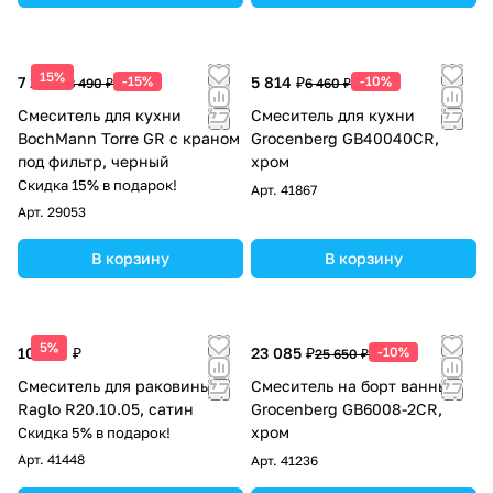
15%
7 217 ₽
-15%
5 814 ₽
-10%
8 490 ₽
6 460 ₽
Смеситель для кухни
Смеситель для кухни
BochMann Torre GR с краном
Grocenberg GB40040CR,
под фильтр, черный
хром
Скидка 15% в подарок!
Арт.
41867
Арт.
29053
В корзину
В корзину
5%
10 024 ₽
23 085 ₽
-10%
25 650 ₽
Смеситель для раковины
Смеситель на борт ванны
Raglo R20.10.05, сатин
Groсenberg GB6008-2CR,
хром
Скидка 5% в подарок!
Арт.
41448
Арт.
41236