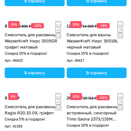
В корзину
В корзину
15%
15%
8 237 ₽
-15%
12 742 ₽
-15%
9 690 ₽
14 990 ₽
Смеситель для раковины
Смеситель для ванны
WasserKraft Нирс 3005GR
WasserKraft Нирс 3001BL
графит матовый
черный матовый
Скидка 15% в подарок!
Скидка 15% в подарок!
Арт.
46620
Арт.
46617
В корзину
В корзину
5%
10%
9 800 ₽
26 741 ₽
-10%
29 712 ₽
Смеситель для раковины
Смеситель для раковины
Raglo R20.10.09, графит
встроенный, сенсорный
Timo Saona 2373/13SM
Скидка 5% в подарок!
никель
Скидка 10% в подарок!
Арт.
41385