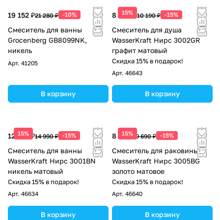
15%
19 152 ₽
-10%
8 662 ₽
-15%
21 280 ₽
10 190 ₽
Смеситель для ванны
Смеситель для душа
Grocenberg GB8099NK,
WasserKraft Нирс 3002GR
никель
графит матовый
Скидка 15% в подарок!
Арт.
41205
Арт.
46643
В корзину
В корзину
15%
15%
12 742 ₽
-15%
8 237 ₽
-15%
14 990 ₽
9 690 ₽
Смеситель для ванны
Смеситель для раковины
WasserKraft Нирс 3001BN
WasserKraft Нирс 3005BG
никель матовый
золото матовое
Скидка 15% в подарок!
Скидка 15% в подарок!
Арт.
46634
Арт.
46640
В корзину
В корзину