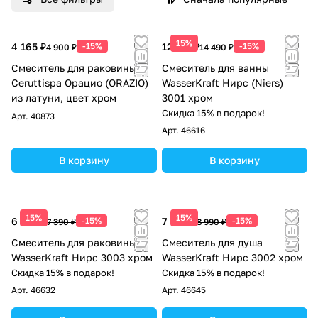
15%
4 165 ₽
-15%
12 317 ₽
-15%
4 900 ₽
14 490 ₽
Смеситель для раковины
Смеситель для ванны
Ceruttispa Орацио (ORAZIO)
WasserKraft Нирс (Niers)
из латуни, цвет хром
3001 хром
Скидка 15% в подарок!
Арт.
40873
Арт.
46616
В корзину
В корзину
15%
15%
6 282 ₽
-15%
7 642 ₽
-15%
7 390 ₽
8 990 ₽
Смеситель для раковины
Смеситель для душа
WasserKraft Нирс 3003 хром
WasserKraft Нирс 3002 хром
Скидка 15% в подарок!
Скидка 15% в подарок!
Арт.
46632
Арт.
46645