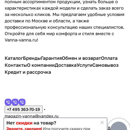
полным ассортиментом продукции, узнать больше о
характеристиках каждой модели и сделать заказ всего
за несколько кликов. Мы предлагаем удобные условия
доставки по Москве и области, а также
профессиональную консультацию наших специалистов.
Откройте для себя мир комфорта и стиля вместе с
Vanna-vanna.ru!
Каталог
Бренды
Гарантия
Обмен и возврат
Оплата
Контакты
О компании
Доставка
Услуги
Самовывоз
Кредит и рассрочка
+7 495 363-70-19
magazin-vanna@yandex.ru
г. Москва, Митино, улица Пятницкое шоссе 47
Нет
скидки
на товар?
Звоните, сделаем!
Или получите скидку при