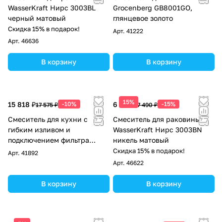
WasserKraft Нирс 3003BL
Groсenberg GB8001GO,
черный матовый
глянцевое золото
Скидка 15% в подарок!
Арт.
41222
Арт.
46636
В корзину
В корзину
15%
15 818 ₽
-10%
6 367 ₽
-15%
17 575 ₽
7 490 ₽
Смеситель для кухни с
Смеситель для раковины
гибким изливом и
WasserKraft Нирс 3003BN
подключением фильтра
никель матовый
Grocenberg GB4096CR, хром
Скидка 15% в подарок!
Арт.
41892
Арт.
46622
В корзину
В корзину