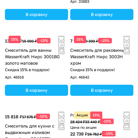
Арт.
33883
В корзину
В корзину
15%
15%
13 592 ₽
-15%
7 982 ₽
-15%
15 990 ₽
9 390 ₽
Смеситель для ванны
Смеситель для раковины
WasserKraft Нирс 3001BG
WasserKraft Нирс 3003H
золото матовое
хром
Скидка 15% в подарок!
Скидка 15% в подарок!
Арт.
46618
Арт.
46642
В корзину
В корзину
Розничная цена
Акция
15%
15 818 ₽
-10%
17 575 ₽
-15%
28 424 ₽
33 440 ₽
Смеситель для кухни с
Цена по акции
выдвижным изливом
22 739 ₽
-15%
26 752 ₽