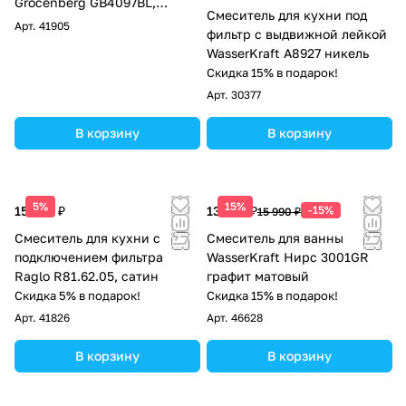
Grocenberg GB4097BL,
Смеситель для кухни под
черный
Арт.
41905
фильтр с выдвижной лейкой
WasserKraft A8927 никель
Скидка 15% в подарок!
Арт.
30377
В корзину
В корзину
5%
15%
15 526 ₽
13 592 ₽
-15%
15 990 ₽
Смеситель для кухни с
Смеситель для ванны
подключением фильтра
WasserKraft Нирс 3001GR
Raglo R81.62.05, сатин
графит матовый
Скидка 5% в подарок!
Скидка 15% в подарок!
Арт.
41826
Арт.
46628
В корзину
В корзину