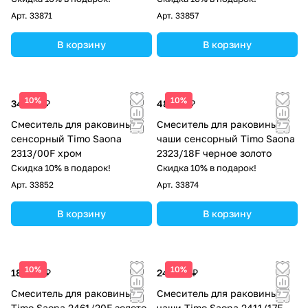
Арт.
33871
Арт.
33857
В корзину
В корзину
10%
10%
34 750 ₽
48 277 ₽
Смеситель для раковины
Смеситель для раковины-
сенсорный Timo Saona
чаши сенсорный Timo Saona
2313/00F хром
2323/18F черное золото
Скидка 10% в подарок!
Скидка 10% в подарок!
Арт.
33852
Арт.
33874
В корзину
В корзину
10%
10%
18 658 ₽
24 488 ₽
Смеситель для раковины
Смеситель для раковины-
Timo Saona 2461/20F золото
чаши Timo Saona 2411/17F