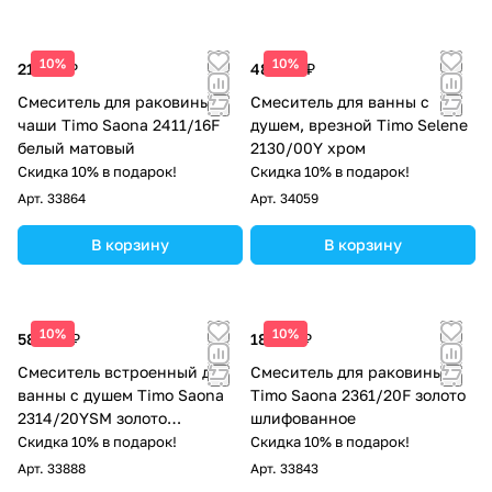
10%
10%
21 223 ₽
48 814 ₽
Смеситель для раковины-
Смеситель для ванны с
чаши Timo Saona 2411/16F
душем, врезной Timo Selene
белый матовый
2130/00Y хром
Скидка 10% в подарок!
Скидка 10% в подарок!
Арт.
33864
Арт.
34059
В корзину
В корзину
10%
10%
58 150 ₽
18 525 ₽
Смеситель встроенный для
Смеситель для раковины
ванны с душем Timo Saona
Timo Saona 2361/20F золото
2314/20YSM золото
шлифованное
шлифованное
Скидка 10% в подарок!
Скидка 10% в подарок!
Арт.
33888
Арт.
33843