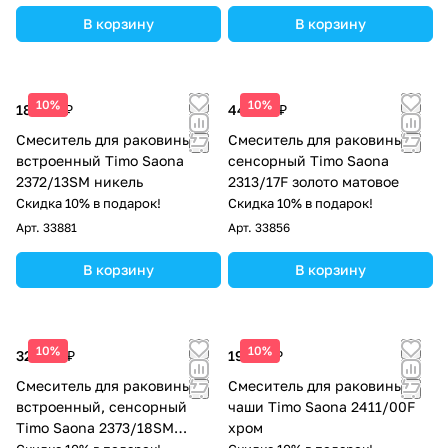
В корзину
В корзину
10%
10%
18 676 ₽
44 079 ₽
Смеситель для раковины
Смеситель для раковины
встроенный Timo Saona
сенсорный Timo Saona
2372/13SM никель
2313/17F золото матовое
Скидка 10% в подарок!
Скидка 10% в подарок!
Арт.
33881
Арт.
33856
В корзину
В корзину
10%
10%
32 896 ₽
19 125 ₽
Смеситель для раковины
Смеситель для раковины-
встроенный, сенсорный
чаши Timo Saona 2411/00F
Timo Saona 2373/18SM
хром