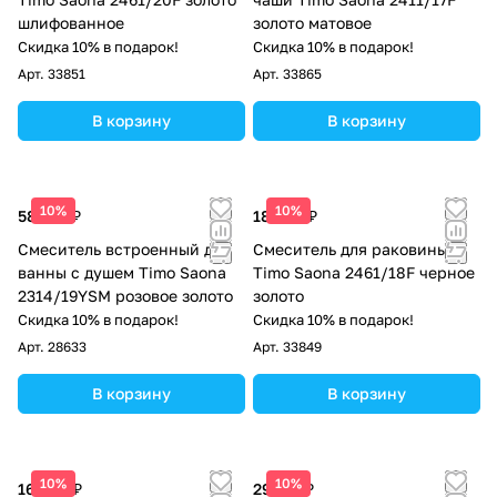
шлифованное
золото матовое
Скидка 10% в подарок!
Скидка 10% в подарок!
Арт.
33851
Арт.
33865
В корзину
В корзину
10%
10%
58 150 ₽
18 658 ₽
Смеситель встроенный для
Смеситель для раковины
ванны с душем Timo Saona
Timo Saona 2461/18F черное
2314/19YSM розовое золото
золото
Скидка 10% в подарок!
Скидка 10% в подарок!
Арт.
28633
Арт.
33849
В корзину
В корзину
10%
10%
16 092 ₽
29 712 ₽