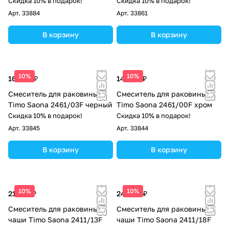
черное золото
Скидка 10% в подарок!
Скидка 10% в подарок!
Арт.
33884
Арт.
33861
В корзину
В корзину
10%
10%
16 092 ₽
14 460 ₽
Смеситель для раковины
Смеситель для раковины
Timo Saona 2461/03F черный
Timo Saona 2461/00F хром
Скидка 10% в подарок!
Скидка 10% в подарок!
Арт.
33845
Арт.
33844
В корзину
В корзину
10%
10%
21 223 ₽
24 488 ₽
Смеситель для раковины-
Смеситель для раковины-
чаши Timo Saona 2411/13F
чаши Timo Saona 2411/18F