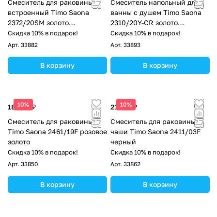
Смеситель для раковины
Смеситель напольный для
встроенный Timo Saona
ванны с душем Timo Saona
2372/20SM золото
2310/20Y-CR золото
шлифованное
шлифованное
Скидка 10% в подарок!
Скидка 10% в подарок!
Арт.
33882
Арт.
33893
В корзину
В корзину
10%
10%
18 658 ₽
21 223 ₽
Смеситель для раковины
Смеситель для раковины-
Timo Saona 2461/19F розовое
чаши Timo Saona 2411/03F
золото
черный
Скидка 10% в подарок!
Скидка 10% в подарок!
Арт.
33850
Арт.
33862
В корзину
В корзину