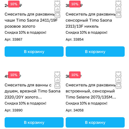
10%
10%
24 488 ₽
38 248 ₽
Смеситель для раковины-
Смеситель для раковины
чаши Timo Saona 2411/19F
сенсорный Timo Saona
розовое золото
2313/13F никель
Скидка 10% в подарок!
Скидка 10% в подарок!
Арт.
33867
Арт.
33854
В корзину
В корзину
10%
10%
49 237 ₽
36 715 ₽
Смеситель для ванны с
Смеситель для раковины
душем, врезной Timo Saona
встроенный, сенсорный
2320/20Y золото
Timo Selene 2073/13SM
шлифованное
никель
Скидка 10% в подарок!
Скидка 10% в подарок!
Арт.
33890
Арт.
34058
В корзину
В корзину