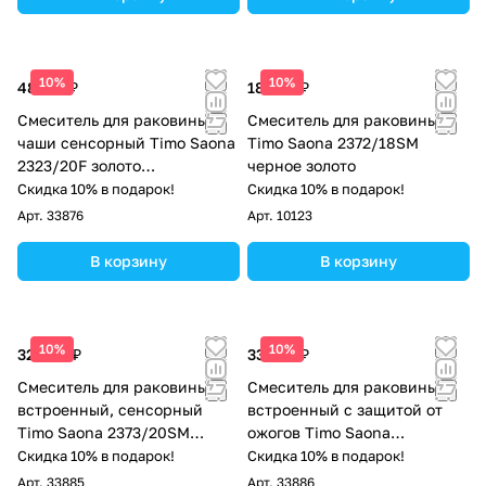
10%
10%
48 277 ₽
18 676 ₽
Смеситель для раковины-
Смеситель для раковины
чаши сенсорный Timo Saona
Timo Saona 2372/18SM
2323/20F золото
черное золото
шлифованное
Скидка 10% в подарок!
Скидка 10% в подарок!
Арт.
33876
Арт.
10123
В корзину
В корзину
10%
10%
32 896 ₽
33 108 ₽
Смеситель для раковины
Смеситель для раковины
встроенный, сенсорный
встроенный с защитой от
Timo Saona 2373/20SM
ожогов Timo Saona
золото шлифованное
2391/00SM хром
Скидка 10% в подарок!
Скидка 10% в подарок!
Арт.
33885
Арт.
33886