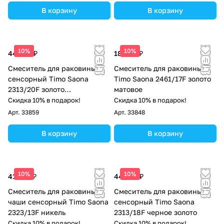
В корзину
В корзину
10%
10%
44 079 ₽
18 658 ₽
Смеситель для раковины
Смеситель для раковины
сенсорный Timo Saona
Timo Saona 2461/17F золото
2313/20F золото
матовое
шлифованное
Скидка 10% в подарок!
Скидка 10% в подарок!
Арт.
33859
Арт.
33848
В корзину
В корзину
10%
10%
41 979 ₽
44 079 ₽
Смеситель для раковины-
Смеситель для раковины
чаши сенсорный Timo Saona
сенсорный Timo Saona
2323/13F никель
2313/18F черное золото
Скидка 10% в подарок!
Скидка 10% в подарок!