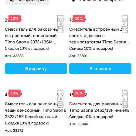
10%
10%
29 712 ₽
75 129 ₽
Смеситель для раковины
Смеситель встроенный для
встроенный, сенсорный
ванны с душем с
Timo Saona 2373/13SM
термостатотом Timo Saona
никель
2324/16YSM белый матовый
Скидка 10% в подарок!
Скидка 10% в подарок!
Арт.
33883
Арт.
33891
В корзину
В корзину
10%
10%
41 979 ₽
16 092 ₽
Смеситель для раковины-
Смеситель для раковины
чаши сенсорный Timo Saona
Timo Saona 2461/13F никель
2323/16F белый матовый
Скидка 10% в подарок!
Скидка 10% в подарок!
Арт.
33846
Арт.
33872