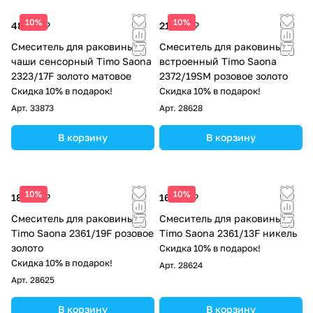
10%
10%
48 277 ₽
21 859 ₽
Смеситель для раковины-
Смеситель для раковины
чаши сенсорный Timo Saona
встроенный Timo Saona
2323/17F золото матовое
2372/19SM розовое золото
Скидка 10% в подарок!
Скидка 10% в подарок!
Арт.
33873
Арт.
28628
В корзину
В корзину
10%
10%
18 525 ₽
16 129 ₽
Смеситель для раковины
Смеситель для раковины
Timo Saona 2361/19F розовое
Timo Saona 2361/13F никель
золото
Скидка 10% в подарок!
Скидка 10% в подарок!
Арт.
28624
Арт.
28625
В корзину
В корзину