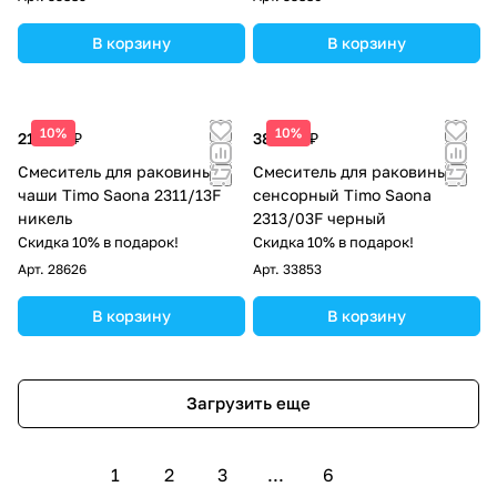
В корзину
В корзину
10%
10%
21 860 ₽
38 248 ₽
Смеситель для раковины-
Смеситель для раковины
чаши Timo Saona 2311/13F
сенсорный Timo Saona
никель
2313/03F черный
Скидка 10% в подарок!
Скидка 10% в подарок!
Арт.
28626
Арт.
33853
В корзину
В корзину
Загрузить еще
1
2
3
...
6