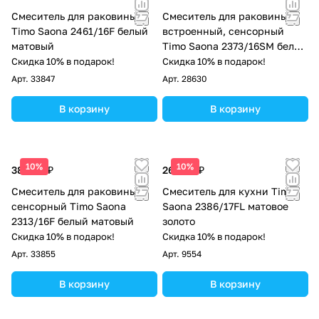
Смеситель для раковины
Смеситель для раковины
Timo Saona 2461/16F белый
встроенный, сенсорный
матовый
Timo Saona 2373/16SM белый
матовый
Скидка 10% в подарок!
Скидка 10% в подарок!
Арт.
33847
Арт.
28630
В корзину
В корзину
10%
10%
38 248 ₽
26 895 ₽
Смеситель для раковины
Смеситель для кухни Timo
сенсорный Timo Saona
Saona 2386/17FL матовое
2313/16F белый матовый
золото
Скидка 10% в подарок!
Скидка 10% в подарок!
Арт.
33855
Арт.
9554
В корзину
В корзину