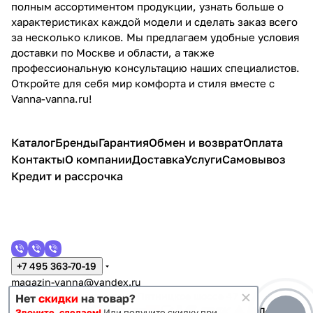
полным ассортиментом продукции, узнать больше о
характеристиках каждой модели и сделать заказ всего
за несколько кликов. Мы предлагаем удобные условия
доставки по Москве и области, а также
профессиональную консультацию наших специалистов.
Откройте для себя мир комфорта и стиля вместе с
Vanna-vanna.ru!
Каталог
Бренды
Гарантия
Обмен и возврат
Оплата
Контакты
О компании
Доставка
Услуги
Самовывоз
Кредит и рассрочка
+7 495 363-70-19
magazin-vanna@yandex.ru
г. Москва, Митино, улица Пятницкое шоссе 47
Нет
скидки
на товар?
Звоните, сделаем!
Или получите скидку при