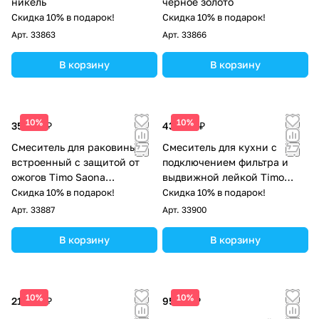
никель
черное золото
Скидка 10% в подарок!
Скидка 10% в подарок!
Арт.
33863
Арт.
33866
В корзину
В корзину
10%
10%
35 019 ₽
43 084 ₽
Смеситель для раковины
Смеситель для кухни с
встроенный с защитой от
подключением фильтра и
ожогов Timo Saona
выдвижной лейкой Timo
2391/03SM черный
Saona 2356/13FL никель
Скидка 10% в подарок!
Скидка 10% в подарок!
Арт.
33887
Арт.
33900
В корзину
В корзину
10%
10%
21 859 ₽
95 711 ₽