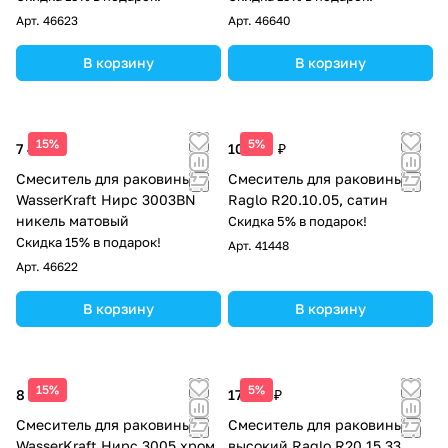
Арт.
46623
Арт.
46640
В корзину
В корзину
15%
5%
7 490 ₽
10 024 ₽
Смеситель для раковины
Смеситель для раковины
WasserKraft Нирс 3003BN
Raglo R20.10.05, сатин
никель матовый
Скидка 5% в подарок!
Скидка 15% в подарок!
Арт.
41448
Арт.
46622
В корзину
В корзину
15%
5%
8 520 ₽
17 353 ₽
Смеситель для раковины
Смеситель для раковины
WasserKraft Нирс 3005 хром
высокий Raglo R20.15.33,