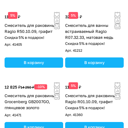
5%
5%
11 226 ₽
32 868 ₽
Смеситель для раковины
Смеситель для ванны
Raglo R50.10.09, графит
встраиваемый Raglo
R07.32.33, матовая медь
Скидка 5% в подарок!
Скидка 5% в подарок!
Арт.
41405
Арт.
41212
В корзину
В корзину
5%
12 825 ₽
-10%
11 548 ₽
14 250 ₽
Смеситель для раковины
Смеситель для раковины
Grocenberg GB2007GO,
Raglo R01.10.09, графит
глянцевое золото
Скидка 5% в подарок!
Арт.
41360
Арт.
41471
В корзину
В корзину