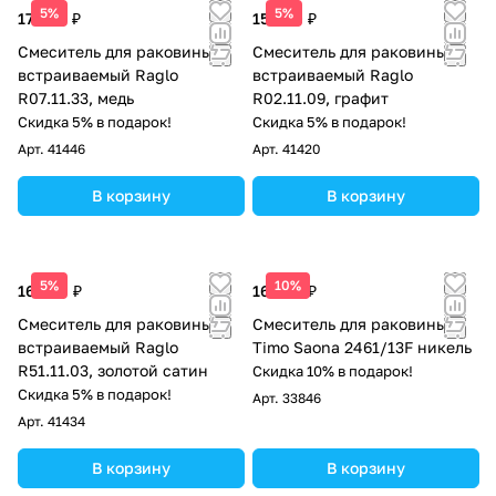
5%
5%
17 094 ₽
15 960 ₽
Смеситель для раковины
Смеситель для раковины
встраиваемый Raglo
встраиваемый Raglo
R07.11.33, медь
R02.11.09, графит
Скидка 5% в подарок!
Скидка 5% в подарок!
Арт.
41446
Арт.
41420
В корзину
В корзину
5%
10%
16 569 ₽
16 092 ₽
Смеситель для раковины
Смеситель для раковины
встраиваемый Raglo
Timo Saona 2461/13F никель
R51.11.03, золотой сатин
Скидка 10% в подарок!
Скидка 5% в подарок!
Арт.
33846
Арт.
41434
В корзину
В корзину