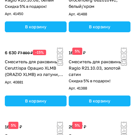
белый/хром
Скидка 5% в подарок!
Арт.
41450
Арт.
41488
В корзину
В корзину
5%
6 630 ₽
-15%
16 192 ₽
7 800 ₽
Смеситель для раковины
Смеситель для раковины
Ceruttispa Орацио XLMB
Raglo R21.10.03, золотой
(ORAZIO XLMB) из латуни,
сатин
цвет черный матовый
Скидка 5% в подарок!
Арт.
40881
Арт.
41388
В корзину
В корзину
5%
5%
16 166 ₽
29 607 ₽