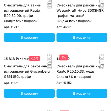
Смеситель для ванны
Смеситель для раковины
встраиваемый Raglo
WasserKraft Нирс 3003HGR
R20.32.09, графит
графит матовый
Скидка 5% в подарок!
Скидка 15% в подарок!
Арт.
41217
Арт.
46631
В корзину
В корзину
5%
15 818 ₽
-10%
11 537 ₽
17 575 ₽
Смеситель для раковины
Смеситель для раковины
встраиваемый Grocenberg
Raglo R20.10.33, медь
GB511BG, графит
Скидка 5% в подарок!
Арт.
41452
Арт.
41551
В корзину
В корзину