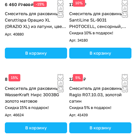
10%
6 460 ₽
-15%
17 500 ₽
7 600 ₽
Смеситель для раковины
Смеситель для раковины
Ceruttispa Орацио XL
SantiLine SL-9031
(ORAZIO XL) из латуни, цвет
PHOTOCELL, сенсорный,
хром
хром
Скидка 10% в подарок!
Арт.
40880
Арт.
34180
В корзину
В корзину
15%
5%
8 590 ₽
12 276 ₽
Смеситель для раковины
Смеситель для раковины
WasserKraft Нирс 3003BG
Raglo R07.10.03, золотой
золото матовое
сатин
Скидка 15% в подарок!
Скидка 5% в подарок!
Арт.
46624
Арт.
41439
В корзину
В корзину