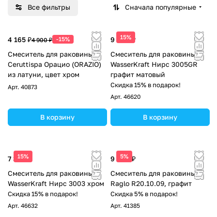
Все фильтры
Сначала популярные
15%
4 165 ₽
-15%
9 690 ₽
4 900 ₽
Смеситель для раковины
Смеситель для раковины
Ceruttispa Орацио (ORAZIO)
WasserKraft Нирс 3005GR
из латуни, цвет хром
графит матовый
Скидка 15% в подарок!
Арт.
40873
Арт.
46620
В корзину
В корзину
15%
5%
7 390 ₽
9 800 ₽
Смеситель для раковины
Смеситель для раковины
WasserKraft Нирс 3003 хром
Raglo R20.10.09, графит
Скидка 15% в подарок!
Скидка 5% в подарок!
Арт.
46632
Арт.
41385