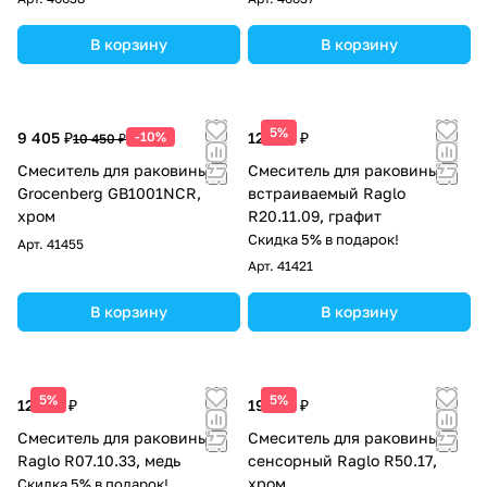
В корзину
В корзину
5%
9 405 ₽
-10%
12 236 ₽
10 450 ₽
Смеситель для раковины
Смеситель для раковины
Grocenberg GB1001NCR,
встраиваемый Raglo
хром
R20.11.09, графит
Скидка 5% в подарок!
Арт.
41455
Арт.
41421
В корзину
В корзину
5%
5%
12 702 ₽
19 278 ₽
Смеситель для раковины
Смеситель для раковины
Raglo R07.10.33, медь
сенсорный Raglo R50.17,
хром
Скидка 5% в подарок!