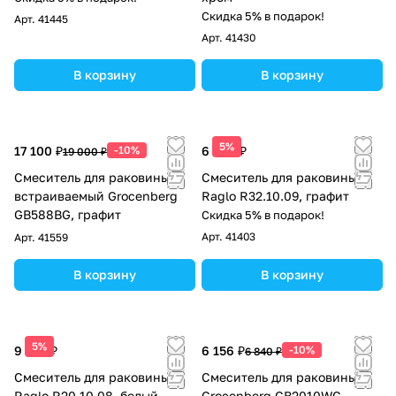
Скидка 5% в подарок!
Арт.
41445
Арт.
41430
В корзину
В корзину
5%
17 100 ₽
-10%
6 394 ₽
19 000 ₽
Смеситель для раковины
Смеситель для раковины
встраиваемый Grocenberg
Raglo R32.10.09, графит
GB588BG, графит
Скидка 5% в подарок!
Арт.
41403
Арт.
41559
В корзину
В корзину
5%
9 621 ₽
6 156 ₽
-10%
6 840 ₽
Смеситель для раковины
Смеситель для раковины
Raglo R20.10.08, белый
Grocenberg GB2010WC,