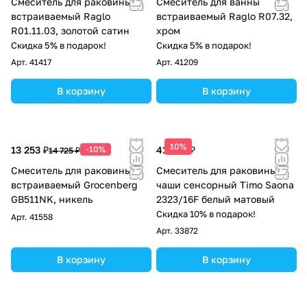
Смеситель для раковины
Смеситель для ванны
встраиваемый Raglo
встраиваемый Raglo R07.32,
R01.11.03, золотой сатин
хром
Скидка 5% в подарок!
Скидка 5% в подарок!
Арт.
41417
Арт.
41209
В корзину
В корзину
10%
13 253 ₽
-10%
41 979 ₽
14 725 ₽
Смеситель для раковины
Смеситель для раковины-
встраиваемый Grocenberg
чаши сенсорный Timo Saona
GB511NK, никель
2323/16F белый матовый
Скидка 10% в подарок!
Арт.
41558
Арт.
33872
В корзину
В корзину