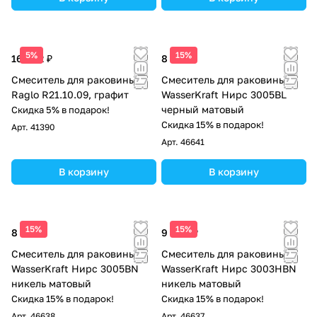
5%
15%
16 002 ₽
8 630 ₽
Смеситель для раковины
Смеситель для раковины
Raglo R21.10.09, графит
WasserKraft Нирс 3005BL
черный матовый
Скидка 5% в подарок!
Скидка 15% в подарок!
Арт.
41390
Арт.
46641
В корзину
В корзину
15%
15%
8 630 ₽
9 690 ₽
Смеситель для раковины
Смеситель для раковины
WasserKraft Нирс 3005BN
WasserKraft Нирс 3003HBN
никель матовый
никель матовый
Скидка 15% в подарок!
Скидка 15% в подарок!
Арт.
46638
Арт.
46637