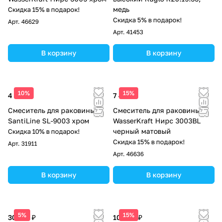
медь
Скидка 15% в подарок!
Скидка 5% в подарок!
Арт.
46629
Арт.
41453
В корзину
В корзину
10%
15%
4 700 ₽
7 490 ₽
Смеситель для раковины
Смеситель для раковины
SantiLine SL-9003 хром
WasserKraft Нирс 3003BL
черный матовый
Скидка 10% в подарок!
Скидка 15% в подарок!
Арт.
31911
Арт.
46636
В корзину
В корзину
5%
15%
30 187 ₽
10 490 ₽