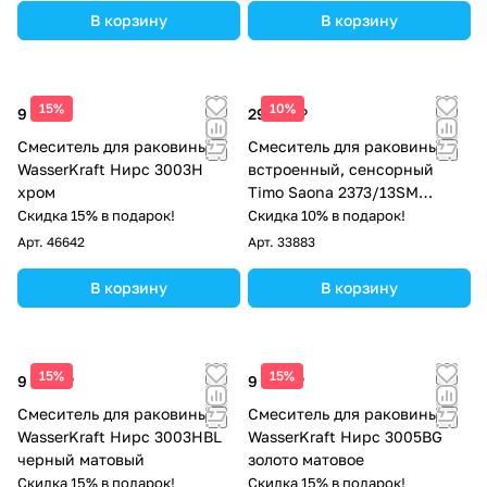
В корзину
В корзину
15%
10%
9 390 ₽
29 712 ₽
Смеситель для раковины
Смеситель для раковины
WasserKraft Нирс 3003H
встроенный, сенсорный
хром
Timo Saona 2373/13SM
никель
Скидка 15% в подарок!
Скидка 10% в подарок!
Арт.
46642
Арт.
33883
В корзину
В корзину
15%
15%
9 690 ₽
9 690 ₽
Смеситель для раковины
Смеситель для раковины
WasserKraft Нирс 3003HBL
WasserKraft Нирс 3005BG
черный матовый
золото матовое
Скидка 15% в подарок!
Скидка 15% в подарок!