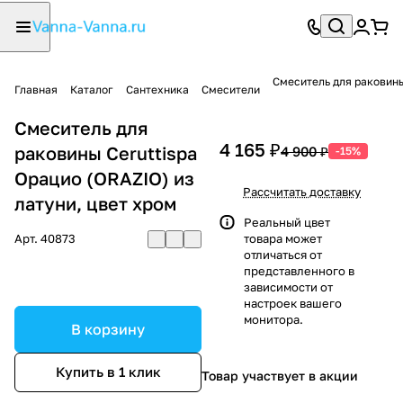
Смеситель для раковины
Главная
Каталог
Сантехника
Смесители
Смеситель для
4 165 ₽
раковины Ceruttispa
4 900 ₽
-15%
Орацио (ORAZIO) из
Рассчитать доставку
латуни, цвет хром
Реальный цвет
Арт.
40873
товара может
отличаться от
представленного в
зависимости от
настроек вашего
монитора.
В корзину
Купить в 1 клик
Товар участвует в акции