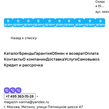
ванн
Скидк
ы
а 15%
в
Wass
Арт.
4443
подар
erKra
ок!
ft
В
В
В
В
В
В
В
В
В
В
корзину
корзину
корзину
корзину
корзину
корзину
корзину
корзину
корзину
корзину
Aller
1061
WHIT
Назад к списку
E
хром
Каталог
Бренды
Гарантия
Обмен и возврат
Оплата
Контакты
О компании
Доставка
Услуги
Самовывоз
Кредит и рассрочка
+7 495 363-70-19
magazin-vanna@yandex.ru
г. Москва, Митино, улица Пятницкое шоссе 47