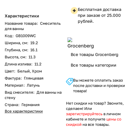
Бесплатная доставка
при заказе от 25.000
Характеристики
рублей.
Название товара
:
Смеситель
для ванны
Код
:
GB1009WC
Ширина, см
:
19.2
Глубина, см
:
16.1
Все товары Grocenberg
Высота, см
:
11.3
Длина излива
:
11.2
Все товары категории
Цвет
:
Белый, Хром
Фактура
:
Глянцевая
Вы можете оплатить заказ
Материал
:
Латунь
после доставки и проверки
товара!
Вид смесителя
:
Для ванны на
стену
Нет скидки на товар? Звоните,
Страна
:
Германия
сделаем! Или
Все характеристики
зарегистрируйтесь
в личном
кабинете и получите
цены со
скидкой
на все товары.