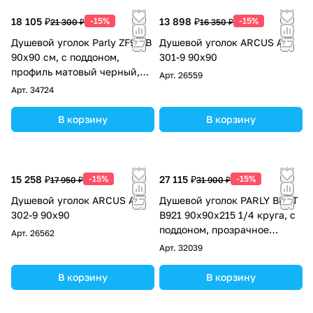
18 105 ₽
-15%
13 898 ₽
-15%
21 300 ₽
16 350 ₽
Душевой уголок Parly ZF911B
Душевой уголок ARCUS AS-
90х90 см, с поддоном,
301-9 90х90
профиль матовый черный,
Арт.
26559
стекло матовое
Арт.
34724
В корзину
В корзину
15 258 ₽
-15%
27 115 ₽
-15%
17 950 ₽
31 900 ₽
Душевой уголок ARCUS AS-
Душевой уголок PARLY BETT
302-9 90х90
B921 90х90х215 1/4 круга, с
поддоном, прозрачное
Арт.
26562
стекло, черный
Арт.
32039
В корзину
В корзину