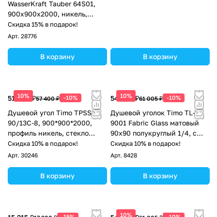
WasserKraft Tauber 64S01,
900х900х2000, никель,
четверть круга, стекло
Скидка 15% в подарок!
прозрачное осветленное
Арт.
28776
В корзину
В корзину
10%
10%
51 660 ₽
-10%
54 905 ₽
-10%
57 400 ₽
61 005 ₽
Душевой угол Timo TPSS-
Душевой уголок Timo TL-
90/13C-8, 900*900*2000,
9001 Fabric Glass матовый
профиль никель, стекло
90х90 полукруглый 1/4, с
прозрачное 8 мм
низким поддоном, хром
Скидка 10% в подарок!
Скидка 10% в подарок!
Арт.
30246
Арт.
8428
В корзину
В корзину
10%
-15%
-10%