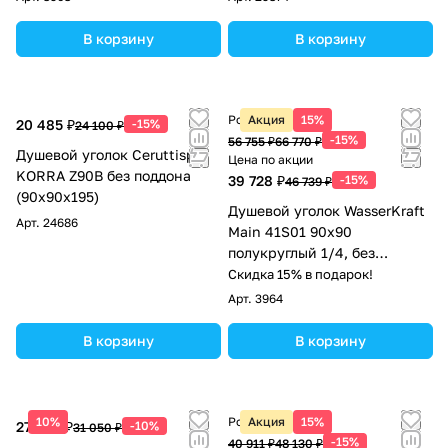
В корзину
В корзину
Розничная цена
Акция
15%
20 485 ₽
-15%
24 100 ₽
-15%
56 755 ₽
66 770 ₽
Душевой уголок Ceruttispa
Цена по акции
KORRA Z90B без поддона
39 728 ₽
-15%
46 739 ₽
(90x90x195)
Душевой уголок WasserKraft
Арт.
24686
Main 41S01 90х90
полукруглый 1/4, без
поддона, прозрачное стекло,
Скидка 15% в подарок!
хром
Арт.
3964
В корзину
В корзину
10%
Розничная цена
Акция
15%
27 945 ₽
-10%
31 050 ₽
-15%
40 911 ₽
48 130 ₽