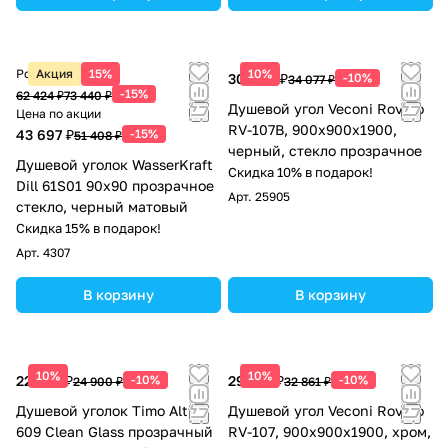
Розничная цена
Акция
15%
10%
30 669 ₽
-10%
34 077 ₽
-15%
62 424 ₽
73 440 ₽
Душевой угол Veconi Rovigo
Цена по акции
RV-107B, 900x900x1900,
43 697 ₽
-15%
51 408 ₽
черный, стекло прозрачное
Душевой уголок WasserKraft
Скидка 10% в подарок!
Dill 61S01 90х90 прозрачное
Арт.
25905
стекло, черный матовый
Скидка 15% в подарок!
Арт.
4307
В корзину
В корзину
10%
10%
22 410 ₽
-10%
29 575 ₽
-10%
24 900 ₽
32 861 ₽
Душевой уголок Timo Altti
Душевой угол Veconi Rovigo
609 Clean Glass прозрачный
RV-107, 900x900x1900, хром,