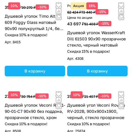
10%
Розничная цена
Акция
15%
35 343 ₽
-10%
39 270 ₽
-15%
62 424 ₽
73 440 ₽
Душевой уголок Timo Altti
Цена по акции
609 Foggy Glass матовый
43 697 ₽
-15%
51 408 ₽
90х90 полукруглый 1/4, без
Душевой уголок WasserKraft
поддона, хром
Скидка 10% в подарок!
Dill 61S03 90х90 прозрачное
Арт.
8415
стекло, черный матовый
Скидка 15% в подарок!
Арт.
4308
В корзину
В корзину
10%
10%
27 679 ₽
-10%
19 266 ₽
-10%
30 754 ₽
21 407 ₽
Душевой уголок Veconi RV01-
Душевой угол Veconi Rovigo
90-01-C7 90х90 без поддона,
RV-202B, 900x900x1900,
прозрачное стекло, хром
черный, стекло прозрачное
Скидка 10% в подарок!
Скидка 10% в подарок!
Арт.
8508
Арт.
25874