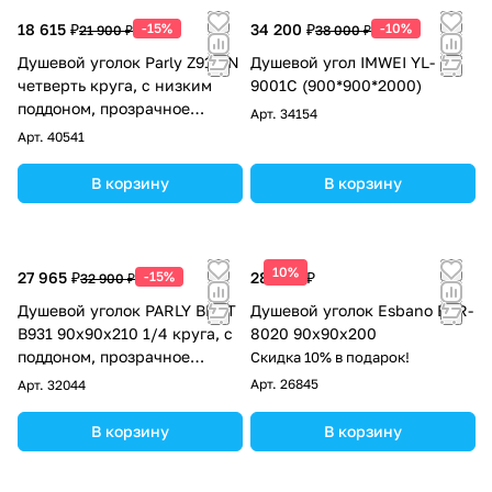
18 615 ₽
-15%
34 200 ₽
-10%
21 900 ₽
38 000 ₽
Душевой уголок Parly Z9111N
Душевой угол IMWEI YL-
четверть круга, с низким
9001C (900*900*2000)
поддоном, прозрачное
Арт.
34154
стекло, хром
Арт.
40541
В корзину
В корзину
10%
27 965 ₽
-15%
28 050 ₽
32 900 ₽
Душевой уголок PARLY BETT
Душевой уголок Esbano ESR-
B931 90х90х210 1/4 круга, с
8020 90x90x200
поддоном, прозрачное
Скидка 10% в подарок!
стекло, черный
Арт.
26845
Арт.
32044
В корзину
В корзину