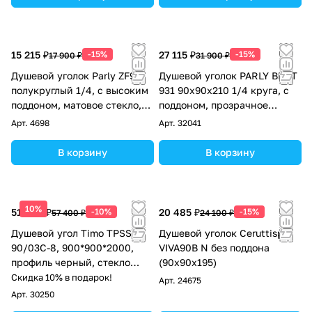
15 215 ₽
-15%
27 115 ₽
-15%
17 900 ₽
31 900 ₽
Душевой уголок Parly ZF90
Душевой уголок PARLY BETT
полукруглый 1/4, с высоким
931 90х90х210 1/4 круга, с
поддоном, матовое стекло,
поддоном, прозрачное
белый
стекло, матовый хром
Арт.
4698
Арт.
32041
В корзину
В корзину
10%
51 660 ₽
-10%
20 485 ₽
-15%
57 400 ₽
24 100 ₽
Душевой угол Timo TPSS-
Душевой уголок Ceruttispa
90/03C-8, 900*900*2000,
VIVA90B N без поддона
профиль черный, стекло
(90x90x195)
прозрачное 8 мм
Скидка 10% в подарок!
Арт.
24675
Арт.
30250