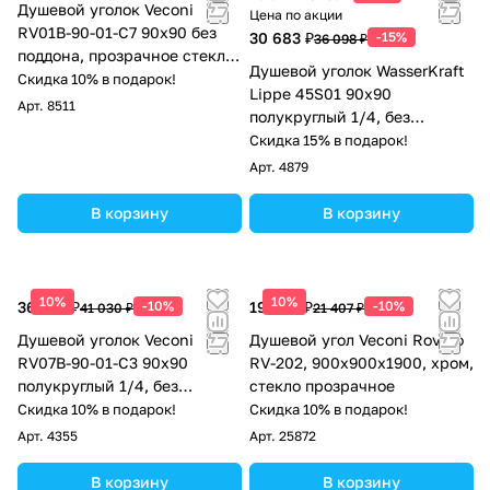
Душевой уголок Veconi
Цена по акции
RV01B-90-01-C7 90х90 без
30 683 ₽
-15%
36 098 ₽
поддона, прозрачное стекло,
Душевой уголок WasserKraft
черный матовый
Скидка 10% в подарок!
Lippe 45S01 90х90
Арт.
8511
полукруглый 1/4, без
поддона, прозрачное стекло,
Скидка 15% в подарок!
хром
Арт.
4879
В корзину
В корзину
10%
10%
36 927 ₽
-10%
19 266 ₽
-10%
41 030 ₽
21 407 ₽
Душевой уголок Veconi
Душевой угол Veconi Rovigo
RV07B-90-01-C3 90x90
RV-202, 900x900x1900, хром,
полукруглый 1/4, без
стекло прозрачное
поддона, прозрачное стекло,
Скидка 10% в подарок!
Скидка 10% в подарок!
черный матовый
Арт.
4355
Арт.
25872
В корзину
В корзину