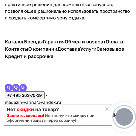
практичное решение для компактных санузлов,
позволяющее рационально использовать пространство
и создать комфортную зону отдыха.
Каталог
Бренды
Гарантия
Обмен и возврат
Оплата
Контакты
О компании
Доставка
Услуги
Самовывоз
Кредит и рассрочка
+7 495 363-70-19
magazin-vanna@yandex.ru
г. Москва, Митино, улица Пятницкое шоссе 47
Нет
скидки
на товар?
Звоните, сделаем!
Или получите скидку при
оформлении заказа через корзину!
Темная тема
Конфиденциальность
Оферта