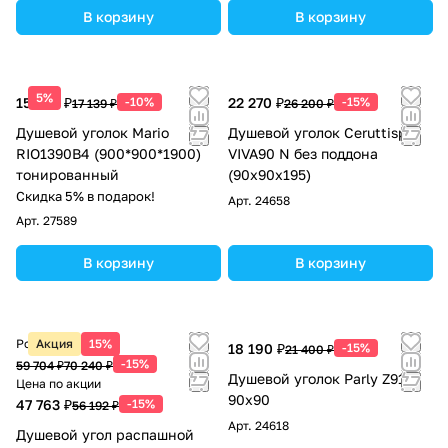
В корзину
В корзину
5%
15 425 ₽
-10%
22 270 ₽
-15%
17 139 ₽
26 200 ₽
Душевой уголок Mario
Душевой уголок Ceruttispa
RIO1390B4 (900*900*1900)
VIVA90 N без поддона
тонированный
(90x90x195)
Скидка 5% в подарок!
Арт.
24658
Арт.
27589
В корзину
В корзину
Розничная цена
Акция
15%
18 190 ₽
-15%
21 400 ₽
-15%
59 704 ₽
70 240 ₽
Душевой уголок Parly Z9111
Цена по акции
90х90
47 763 ₽
-15%
56 192 ₽
Арт.
24618
Душевой угол распашной