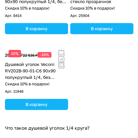
90х90 полукруглый 1/4, без
стекло прозрачное
поддона, хром
Скидка 10% в подарок!
Скидка 10% в подарок!
Арт.
8414
Арт.
25904
В корзину
В корзину
10%
20 282 ₽
-10%
22 536 ₽
Душевой уголок Veconi
RV202B-90-01-C6 90x90
полукруглый 1/4, без
поддона, прозрачное стекло,
Скидка 10% в подарок!
черный матовый
Арт.
11948
В корзину
Что такое душевой уголок 1/4 круга?