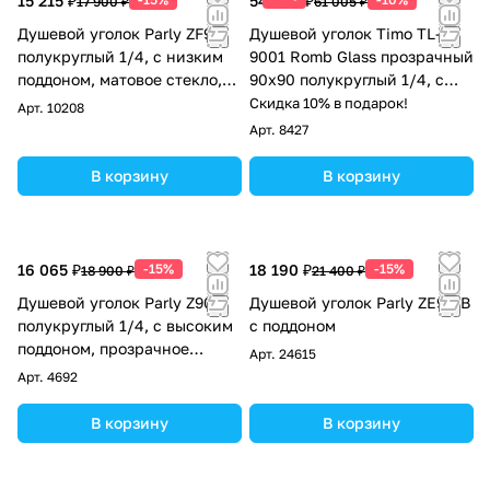
15 215 ₽
54 905 ₽
17 900 ₽
61 005 ₽
Душевой уголок Parly ZF91
Душевой уголок Timo TL-
полукруглый 1/4, с низким
9001 Romb Glass прозрачный
поддоном, матовое стекло,
90х90 полукруглый 1/4, с
белый
низким поддоном, хром
Скидка 10% в подарок!
Арт.
10208
Арт.
8427
В корзину
В корзину
16 065 ₽
-15%
18 190 ₽
-15%
18 900 ₽
21 400 ₽
Душевой уголок Parly Z9011
Душевой уголок Parly ZE911B
полукруглый 1/4, с высоким
с поддоном
поддоном, прозрачное
Арт.
24615
стекло, хром
Арт.
4692
В корзину
В корзину