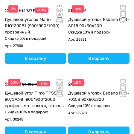
5%
10%
11 454 ₽
-10%
28 050 ₽
12 727 ₽
Душевой уголок Mario
Душевой уголок Esbano ESR-
RIO1390B1 (900*900*1900)
8015 90x90x200
прозрачный
Скидка 10% в подарок!
Скидка 5% в подарок!
Арт.
26831
Арт.
27588
В корзину
В корзину
10%
10%
51 660 ₽
-10%
24 225 ₽
57 400 ₽
Душевой угол Timo TPSS-
Душевой уголок Esbano ESD-
90/17C-8, 900*900*2000,
7015B 90x90x200
профиль мат золото, стекло
Скидка 10% в подарок!
прозрачное 8 мм
Скидка 10% в подарок!
Арт.
26828
Арт.
30248
В корзину
В корзину