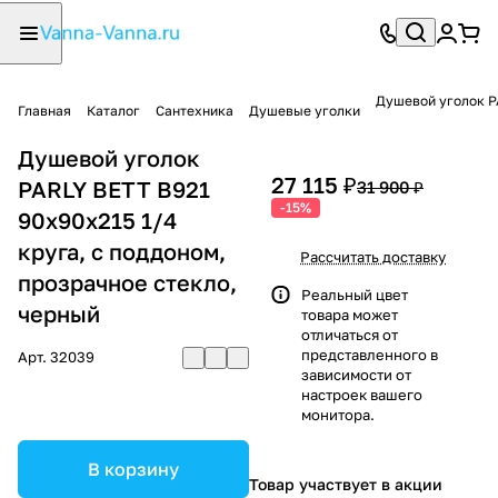
Душевой уголок PA
Главная
Каталог
Сантехника
Душевые уголки
Душевой уголок
27 115 ₽
PARLY BETT B921
31 900 ₽
-15%
90х90х215 1/4
круга, с поддоном,
Рассчитать доставку
прозрачное стекло,
Реальный цвет
черный
товара может
отличаться от
представленного в
Арт.
32039
зависимости от
настроек вашего
монитора.
В корзину
Товар участвует в акции