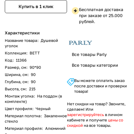
Купить в 1 клик
Бесплатная доставка
при заказе от 25.000
рублей.
Характеристики
Название товара
:
Душевой
уголок
Коллекция
:
BETT
Все товары Parly
Код
:
11366
Все товары категории
Размер, см
:
90*90
Ширина, см
:
90
Вы можете оплатить заказ
Глубина, см
:
90
после доставки и проверки
Высота, см
:
215
товара!
Монтаж уголка
:
На поддон (в
комплекте)
Нет скидки на товар? Звоните,
Цвет профиля
:
Черный
сделаем! Или
зарегистрируйтесь
в личном
Материал полотна
:
Закаленное
кабинете и получите
цены со
стекло
скидкой
на все товары.
Материал профиля
:
Алюминий