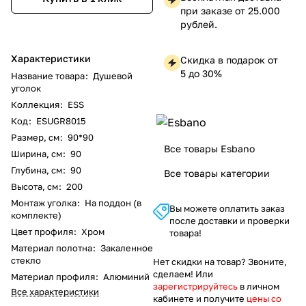
при заказе от 25.000
рублей.
Характеристики
Скидка в подарок от
5 до 30%
Название товара
:
Душевой
уголок
Коллекция
:
ESS
Код
:
ESUGR8015
Размер, см
:
90*90
Все товары Esbano
Ширина, см
:
90
Глубина, см
:
90
Все товары категории
Высота, см
:
200
Монтаж уголка
:
На поддон (в
Вы можете оплатить заказ
комплекте)
после доставки и проверки
Цвет профиля
:
Хром
товара!
Материал полотна
:
Закаленное
стекло
Нет скидки на товар? Звоните,
сделаем! Или
Материал профиля
:
Алюминий
зарегистрируйтесь
в личном
Все характеристики
кабинете и получите
цены со