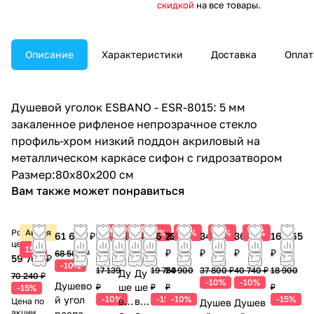
скидкой
на все товары.
Описание
Характеристики
Доставка
Оплат
Душевой уголок ESBANO - ESR-8015: 5 мм
закаленное рифленое непрозрачное стекло
профиль-хром низкий поддон акриловый на
металлическом каркасе сифон с гидрозатвором
Размер:80x80x200 см
Вам также может понравиться
Розничная
Акция
5%
10%
10%
10%
10%
10%
61 650 ₽
15 425
28 050
24 225
16 788
22 410
34 020
36 666
16 065
цена
15%
₽
₽
₽
₽
₽
₽
₽
₽
68 500 ₽
59 704 ₽
-10%
17 139
19 750
24 900
37 800 ₽
40 740 ₽
18 900
Ду
Ду
70 240 ₽
-10%
-10%
Душево
ше
ше
₽
₽
₽
₽
-15%
й угол
-10%
-15%
-10%
-15%
во
во
Цена по
Душев
Душев
акции
распаш