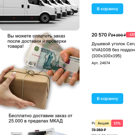
В корзину
20 570 ₽
-15
24 200 ₽
Душевой уголок Ceru
VIVA100B без поддо
(100x100x195)
Арт.
24674
В корзину
Розничная цена
Акция
15%
73 350 ₽