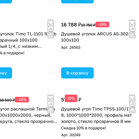
16 788 ₽
-15%
19 750 ₽
уголок Timo TL-1101 Romb
Душевой уголок ARCUS AS-302-10
озрачный 100х100
100х100
лый 1/4, с низким
Арт.
26563
, хром
% в подарок!
ину
В корзину
10%
57 400 ₽
-10%
68 500 ₽
угол распашной Terminus
Душевой угол Timo TPSS-100/17C-
000х1000х2000, черный,
8, 1000*1000*2000, профиль мат
 круга, стекло прозрачное
золото, стекло прозрачное 8 мм
ное
Скидка 10% в подарок!
Арт.
30249