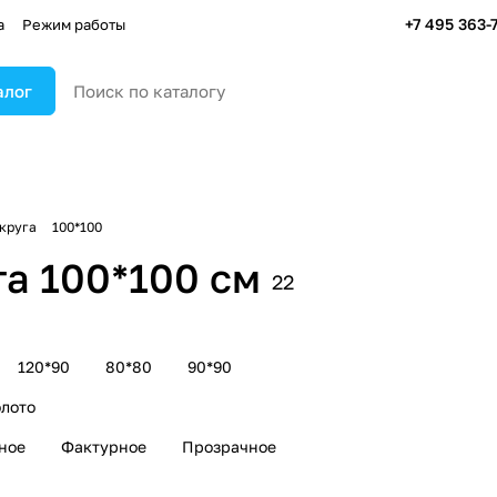
+7 495 363-
а
Режим работы
алог
круга
100*100
га 100*100 см
22
120*90
80*80
90*90
лото
ное
Фактурное
Прозрачное