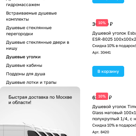
гидромассажем
Встраиваемые душевые
комплекты
10%
30 600 ₽
Душевые стеклянные
Душевой уголок Es
перегородки
ESR-8025 100х100х
Душевые стеклянные двери в
Скидка 10% в подарок
нишу
Арт.
30441
Душевые уголки
Душевые кабины
В корзину
Поддоны для душа
Душевые лотки и трапы
10%
62 265 ₽
Душевой уголок Timo
Glass матовый 100х
полукруглый 1/4, с 
поддоном, хром
Скидка 10% в подарок
Арт.
8420