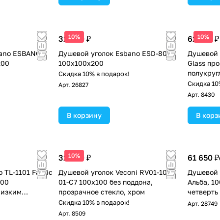
10%
10%
32 400 ₽
62 265 ₽
bano ESBANO
Душевой уголок Esbano ESD-8025
Душевой 
200
100x100x200
Glass пр
полукруг
!
Скидка 10% в подарок!
поддоном
Скидка 10
Арт.
26827
Арт.
8430
В корзину
В корз
10%
32 440 ₽
61 650 ₽
 TL-1101 Fabric
Душевой уголок Veconi RV01-100-
Душевой 
100
01-C7 100х100 без поддона,
Альба, 1
низким
прозрачное стекло, хром
четверть
осветлен
!
Скидка 10% в подарок!
Арт.
28749
Арт.
8509