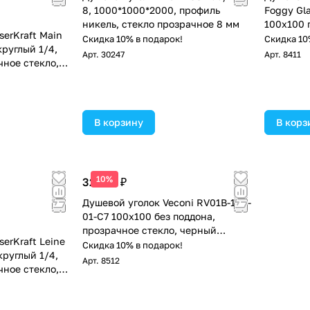
8, 1000*1000*2000, профиль
Foggy Gl
никель, стекло прозрачное 8 мм
100х100 
erKraft Main
поддона,
Скидка 10% в подарок!
Скидка 10
руглый 1/4,
Арт.
30247
Арт.
8411
чное стекло,
!
В корзину
В корз
10%
32 735 ₽
Душевой уголок Veconi RV01B-100-
01-C7 100х100 без поддона,
прозрачное стекло, черный
erKraft Leine
матовый
Скидка 10% в подарок!
круглый 1/4,
Арт.
8512
чное стекло,
!