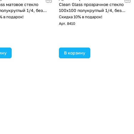
ass матовое стекло
Clean Glass прозрачное стекло
полукруглый 1/4, без
100х100 полукруглый 1/4, без
 хром
поддона, хром
% в подарок!
Скидка 10% в подарок!
Арт.
8410
ину
В корзину