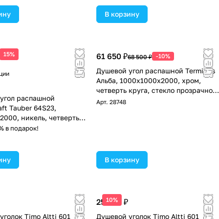
ину
В корзину
 цена
15%
61 650 ₽
-10%
68 500 ₽
Душевой угол распашной Terminus
ции
Альба, 1000х1000х2000, хром,
четверть круга, стекло прозрачное
угол распашной
осветленное
Арт.
28748
ft Tauber 64S23,
2000, никель, четверть
текло прозрачное
% в подарок!
ное
ину
В корзину
10%
25 900 ₽
голок Timo Altti 601
Душевой уголок Timo Altti 601