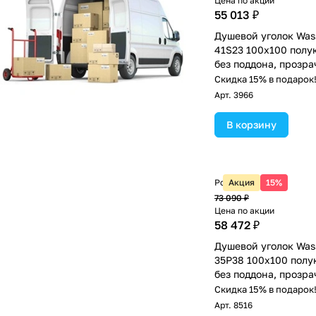
Цена по акции
55 013 ₽
Душевой уголок Wass
41S23 100х100 полук
без поддона, прозра
хром
Скидка 15% в подарок
Арт.
3966
В корзину
Розничная цена
Акция
15%
73 090 ₽
Цена по акции
58 472 ₽
Душевой уголок Wass
35P38 100х100 полу
без поддона, прозра
хром
Скидка 15% в подарок
Арт.
8516