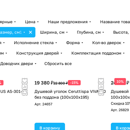
лярные
Цена
Наши предложения
Название тов
азмер, см
1
Ширина, см
Глубина, см
Высота,
я
Исполнение стекла
Форма
Кол-во дверок
мм
Конструкция дверей
Комплектация поддоном
Доводчик двери
Сбросить все
10%
19 380 ₽
24 225 ₽
%
-15%
22 800 ₽
US AS-301-10
Душевой уголок Ceruttispa VIVA100
Душевой 
без поддона (100x100x195)
100x100
Скидка 10
Арт.
24657
Арт.
26829
В корзину
В корз