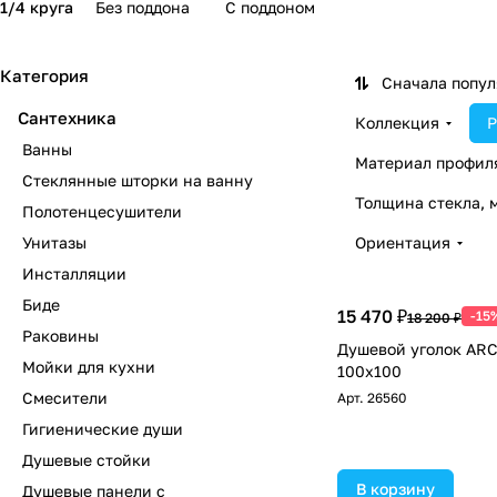
1/4 круга
Без поддона
С поддоном
Категория
Сначала попу
Сантехника
Коллекция
Р
Ванны
Материал профил
Стеклянные шторки на ванну
Толщина стекла, 
Полотенцесушители
Унитазы
Ориентация
Инсталляции
Биде
15 470 ₽
-15
18 200 ₽
Раковины
Душевой уголок ARC
Мойки для кухни
100х100
Смесители
Арт.
26560
Гигиенические души
Душевые стойки
В корзину
Душевые панели с