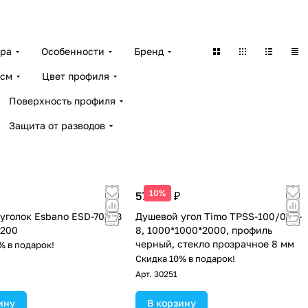
ара
Особенности
Бренд
 см
Цвет профиля
Поверхность профиля
Защита от разводов
10%
57 400 ₽
уголок Esbano ESD-7025B
Душевой угол Timo TPSS-100/03C-
x200
8, 1000*1000*2000, профиль
черный, стекло прозрачное 8 мм
% в подарок!
Скидка 10% в подарок!
Арт.
30251
ину
В корзину