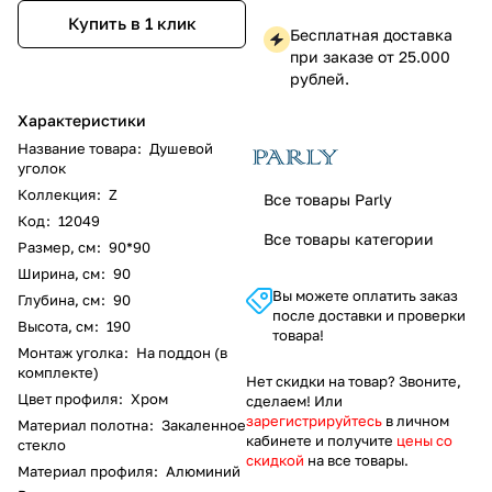
Купить в 1 клик
Бесплатная доставка
при заказе от 25.000
рублей.
Характеристики
Название товара
:
Душевой
уголок
Коллекция
:
Z
Все товары Parly
Код
:
12049
Все товары категории
Размер, см
:
90*90
Ширина, см
:
90
Вы можете оплатить заказ
Глубина, см
:
90
после доставки и проверки
Высота, см
:
190
товара!
Монтаж уголка
:
На поддон (в
комплекте)
Нет скидки на товар? Звоните,
Цвет профиля
:
Хром
сделаем! Или
зарегистрируйтесь
в личном
Материал полотна
:
Закаленное
кабинете и получите
цены со
стекло
скидкой
на все товары.
Материал профиля
:
Алюминий