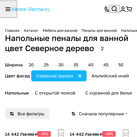
Главная
Каталог
Мебель для ванной
Пеналы для ванной
Напольн
Напольные пеналы для ванной
цвет Северное дерево
2
Ширина
20
25
30
35
40
45
50
5
Цвет фасад
Северное дерево
Альпийский иней
Напольные
С открытой полкой
С корзиной для белья
Все фильтры
Сначала популярные
14 442 ₽
-15%
14 442 ₽
-15%
16 990 ₽
16 990 ₽