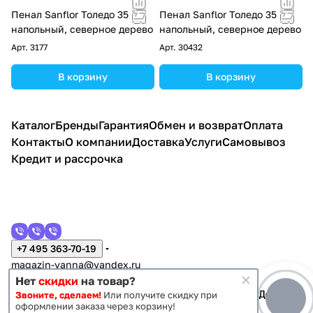
Пенал Sanflor Толедо 35 L
Пенал Sanflor Толедо 35 R
напольный, северное дерево
напольный, северное дерево
Арт.
3177
Арт.
30432
В корзину
В корзину
Каталог
Бренды
Гарантия
Обмен и возврат
Оплата
Контакты
О компании
Доставка
Услуги
Самовывоз
Кредит и рассрочка
+7 495 363-70-19
magazin-vanna@yandex.ru
г. Москва, Митино, улица Пятницкое шоссе 47
Нет
скидки
на товар?
Звоните, сделаем!
Или получите скидку при
оформлении заказа через корзину!
Темная тема
Конфиденциальность
Оферта