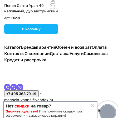
Пенал Санта Уран 40
напольный, дуб австрийский
Арт.
20291
В корзину
Каталог
Бренды
Гарантия
Обмен и возврат
Оплата
Контакты
О компании
Доставка
Услуги
Самовывоз
Кредит и рассрочка
+7 495 363-70-19
magazin-vanna@yandex.ru
г. Москва, Митино, улица Пятницкое шоссе 47
Нет
скидки
на товар?
Звоните, сделаем!
Или получите скидку при
оформлении заказа через корзину!
Темная тема
Конфиденциальность
Оферта