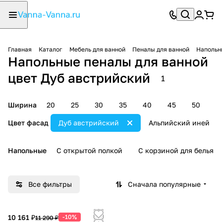
Главная
Каталог
Мебель для ванной
Пеналы для ванной
Напольн
Напольные пеналы для ванной
цвет Дуб австрийский
1
Ширина
20
25
30
35
40
45
50
5
Цвет фасад
Дуб австрийский
Альпийский иней
Напольные
С открытой полкой
С корзиной для белья
Все фильтры
Сначала популярные
10 161 ₽
-10%
11 290 ₽