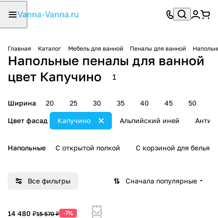
Главная
Каталог
Мебель для ванной
Пеналы для ванной
Напольн
Напольные пеналы для ванной
цвет Капучино
1
Ширина
20
25
30
35
40
45
50
5
Цвет фасад
Капучино
Альпийский иней
Антис
Напольные
С открытой полкой
С корзиной для белья
Все фильтры
Сначала популярные
14 480 ₽
-7%
15 570 ₽