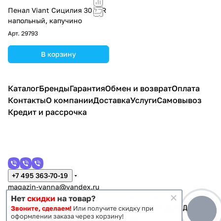
Пенал Viant Сицилия 30 L/R
напольный, капучино
Арт.
29793
В корзину
Каталог
Бренды
Гарантия
Обмен и возврат
Оплата
Контакты
О компании
Доставка
Услуги
Самовывоз
Кредит и рассрочка
+7 495 363-70-19
magazin-vanna@yandex.ru
г. Москва, Митино, улица Пятницкое шоссе 47
Нет
скидки
на товар?
Звоните, сделаем!
Или получите скидку при
оформлении заказа через корзину!
Темная тема
Конфиденциальность
Оферта