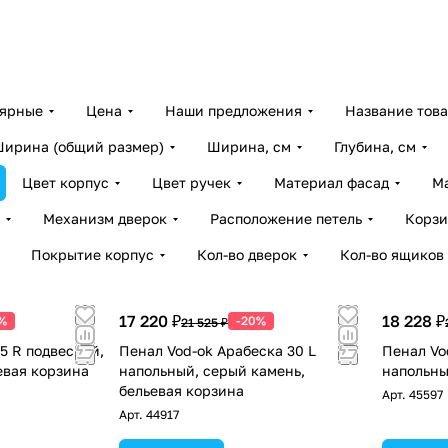
лярные
Цена
Наши предложения
Название тов
ирина (общий размер)
Ширина, см
Глубина, см
Цвет корпус
Цвет ручек
Материал фасад
М
Механизм дверок
Расположение петель
Корзи
Покрытие корпус
Кол-во дверок
Кол-во ящиков
17 220 ₽
18 228 ₽
%
-20%
21 525 ₽
5 R подвесной,
Пенал Vod-ok Арабеска 30 L
Пенал Vo
евая корзина
напольный, серый камень,
напольны
бельевая корзина
Арт.
45597
Арт.
44917