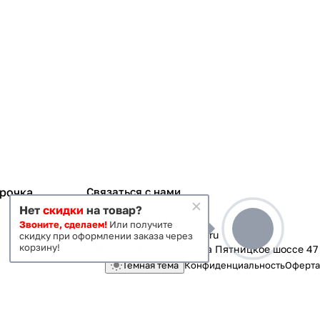
срочка
Связаться с нами
Нет
скидки
на товар?
+7 495 363-70-19
Звоните, сделаем!
Или получите
magazin-vanna@yandex.ru
скидку при оформлении заказа через
корзину!
г. Москва, Митино, улица Пятницкое шоссе 47
Темная тема
Конфиденциальность
Оферта