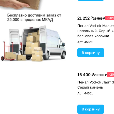
21 252 ₽
-20
26 565 ₽
Пенал Vod-ok Мальта
напольный, Серый к
бельевая корзина
Арт.
45652
В корзину
16 400 ₽
-2
20 500 ₽
Пенал Vod-ok Лайт 
Серый камень
Арт.
44651
В корзину