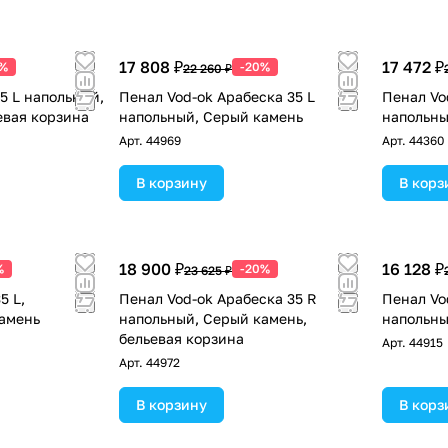
17 808 ₽
17 472 ₽
0%
-20%
22 260 ₽
5 L напольный,
Пенал Vod-ok Арабеска 35 L
Пенал Vo
евая корзина
напольный, Серый камень
напольны
Арт.
44969
Арт.
44360
В корзину
В корз
18 900 ₽
16 128 ₽
%
-20%
23 625 ₽
5 L,
Пенал Vod-ok Арабеска 35 R
Пенал Vo
амень
напольный, Серый камень,
напольны
бельевая корзина
Арт.
44915
Арт.
44972
В корзину
В корз