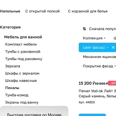
Напольные
С открытой полкой
С корзиной для белья
Категория
Сначала попу
Мебель для ванной
Коллекция
Ш
Комплект мебели
Цвет фасад
1
Тумбы с раковиной
Механизм ящиков
Тумбы под раковину
Зеркала
Покрытие фасад
Шкафы с зеркалом
Шкафы навесные
15 200 ₽
-20
19 000 ₽
Пеналы
Пенал Vod-ok Лайт 3
Тумба-комод
Серый камень, бель
Экраны под ванну
Арт.
44820