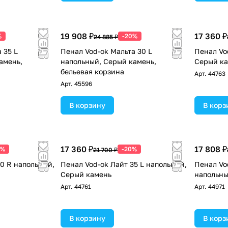
19 908 ₽
17 360 ₽
%
-20%
24 885 ₽
 35 L
Пенал Vod-ok Мальта 30 L
Пенал Vo
амень,
напольный, Серый камень,
Серый к
бельевая корзина
Арт.
44763
Арт.
45596
В корзину
В корз
17 360 ₽
17 808 ₽
0%
-20%
21 700 ₽
30 R напольный,
Пенал Vod-ok Лайт 35 L напольный,
Пенал Vo
Серый камень
напольны
Арт.
44761
Арт.
44971
В корзину
В корз