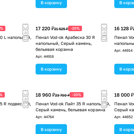
В корзину
В корз
17 220 ₽
16 128 ₽
0%
-20%
21 525 ₽
0 L напольный,
Пенал Vod-ok Арабеска 30 R
Пенал Vo
напольный, Серый камень,
напольны
бельевая корзина
Арт.
44914
Арт.
44916
В корзину
В корз
18 960 ₽
18 000 ₽
0%
-20%
23 700 ₽
5 R подвесной,
Пенал Vod-ok Лайт 35 R напольный,
Пенал Vo
Серый камень, бельевая корзина
Серый ка
Арт.
44764
Арт.
44652
В корзину
В корз