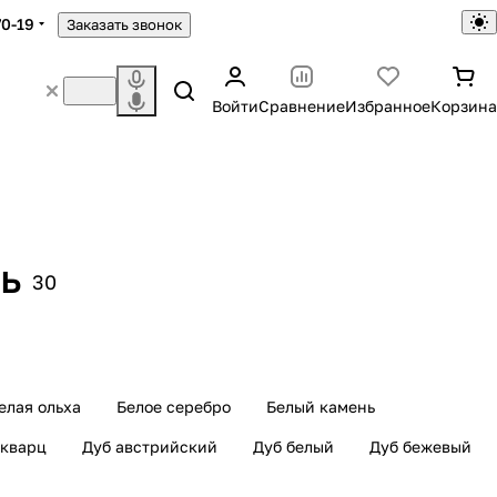
70-19
Заказать звонок
Войти
Сравнение
Избранное
Корзина
ь
30
елая ольха
Белое серебро
Белый камень
 кварц
Дуб австрийский
Дуб белый
Дуб бежевый