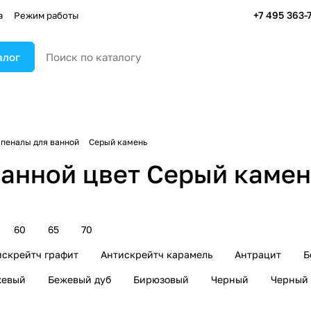
+7 495 363-
а
Режим работы
алог
пеналы для ванной
Серый камень
анной цвет Серый камен
60
65
70
искрейтч графит
Антискрейтч карамель
Антрацит
Б
жевый
Бежевый дуб
Бирюзовый
Черный
Черный