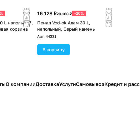
16 128 ₽
0%
-20%
20 160 ₽
0 L напольный,
Пенал Vod-ok Адам 30 L,
евая корзина
напольный, Серый камень
Арт.
44331
В корзину
ты
О компании
Доставка
Услуги
Самовывоз
Кредит и рас