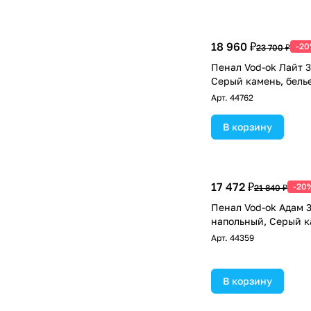
18 960 ₽
-2
23 700 ₽
Пенал Vod-ok Лайт 3
Серый камень, бель
Арт.
44762
В корзину
17 472 ₽
-20
21 840 ₽
Пенал Vod-ok Адам 3
напольный, Серый к
Арт.
44359
В корзину