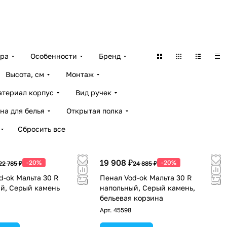
ара
Особенности
Бренд
Высота, см
Монтаж
атериал корпус
Вид ручек
на для белья
Открытая полка
Сбросить все
19 908 ₽
-20%
-20%
22 785 ₽
24 885 ₽
d-ok Мальта 30 R
Пенал Vod-ok Мальта 30 R
й, Серый камень
напольный, Серый камень,
бельевая корзина
Арт.
45598