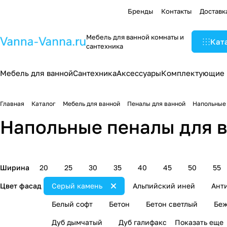
Бренды
Контакты
Доставк
Мебель для ванной комнаты и
Кат
сантехника
Мебель для ванной
Сантехника
Аксессуары
Комплектующие
Главная
Каталог
Мебель для ванной
Пеналы для ванной
Напольные 
Напольные пеналы для в
Ширина
20
25
30
35
40
45
50
55
Цвет фасад
Серый камень
Альпийский иней
Ант
Белый софт
Бетон
Бетон светлый
Бе
Дуб дымчатый
Дуб галифакс
Показать еще