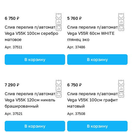
6 750 ₽
5 760 ₽
Слив перелив п/автомат
Слив перелив п/автомат
Vega V55К 100см серебро
Vega V55R 60см WHITE
матовое
глянец эко
Арт.
37511
Арт.
37486
В корзину
В корзину
7 290 ₽
6 750 ₽
Слив перелив п/автомат
Слив перелив п/автомат
Vega V55К 120см никель
Vega V55К 100см графит
брашированный
матовый
Арт.
37521
Арт.
37508
В корзину
В корзину