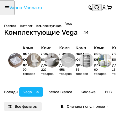
Vega
Главная
Каталог
Комплектующие
Комплектующие Vega
44
Комп
Комп
Комп
Комп
Комп
К
лекту
лекту
лекту
лекту
лекту
л
ющие
ющие
ющие
ющие
ющие
ю
для
для
для
для
для
д
90
227
658
35
60
13
раков
унита
ванн
душев
полот
м
товаров
товаров
товаров
товаров
товаров
то
ины
зов
ых
енцес
и
поддо
ушите
в
нов
лей
ю
Бренды
Vega
Iberica Blanca
Kaldewei
BLB
Все фильтры
Сначала популярные