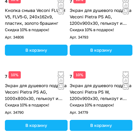
4 513 ₽
7 873 ₽
Кнопка смыва Veconi FLUSH
Экран для душевого поддона
V5, FLV5-G, 240х162х9,
Veconi Pietra PS AG,
пластик, золото брашинг
1200x900x30, гелькоут и
стекловолокно,
Скидка 10% в подарок!
Скидка 10% в подарок!
антрацитово-серый
Арт.
34806
Арт.
34793
В корзину
В корзину
10%
10%
7 686 ₽
7 686 ₽
Экран для душевого поддона
Экран для душевого поддона
Veconi Pietra PS AG,
Veconi Pietra PS W,
1000x800x30, гелькоут и
1200x900x30, гелькоут и
стекловолокно,
стекловолокно, белый
Скидка 10% в подарок!
Скидка 10% в подарок!
антрацитово-серый
Арт.
34790
Арт.
34779
В корзину
В корзину