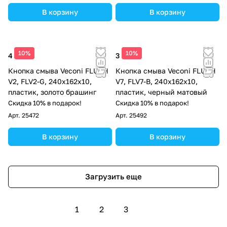
В корзину
В корзину
10%
10%
4 382 ₽
3 034 ₽
Кнопка смыва Veconi FLUSH
Кнопка смыва Veconi FLUSH
V2, FLV2-G, 240х162х10,
V7, FLV7-B, 240х162х10,
пластик, золото брашинг
пластик, черный матовый
Скидка 10% в подарок!
Скидка 10% в подарок!
Арт.
25472
Арт.
25492
В корзину
В корзину
Загрузить еще
1
2
3