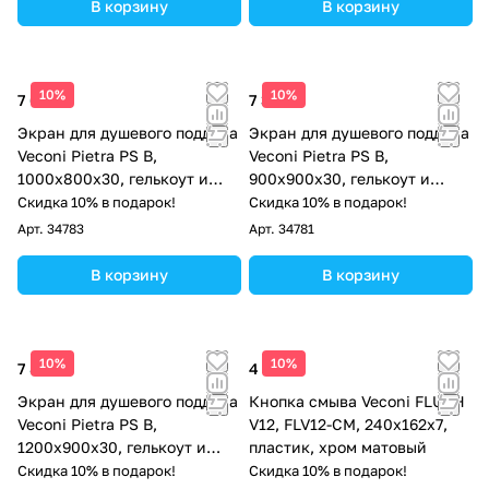
В корзину
В корзину
10%
10%
7 686 ₽
7 311 ₽
Экран для душевого поддона
Экран для душевого поддона
Veconi Pietra PS B,
Veconi Pietra PS B,
1000x800x30, гелькоут и
900x900x30, гелькоут и
стекловолокно, черный
стекловолокно, черный
Скидка 10% в подарок!
Скидка 10% в подарок!
Арт.
34783
Арт.
34781
В корзину
В корзину
10%
10%
7 873 ₽
4 513 ₽
Экран для душевого поддона
Кнопка смыва Veconi FLUSH
Veconi Pietra PS B,
V12, FLV12-CM, 240х162х7,
1200x900x30, гелькоут и
пластик, хром матовый
стекловолокно, черный
Скидка 10% в подарок!
Скидка 10% в подарок!