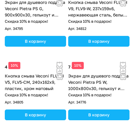
Экран для душевого поддона
Кнопка смыва Veconi FLUSH
Veconi Pietra PS G,
V9, FLV9-W, 237х159х6,
900x900x30, гелькоут и
нержавеющая сталь, белый
стекловолокно, серый
матовый
Скидка 10% в подарок!
Скидка 10% в подарок!
Арт.
34795
Арт.
34812
В корзину
В корзину
10%
10%
4 513 ₽
7 498 ₽
Кнопка смыва Veconi FLUSH
Экран для душевого поддона
V5, FLV5-CM, 240х162х9,
Veconi Pietra PS W,
пластик, хром матовый
1000x800x30, гелькоут и
стекловолокно, белый
Скидка 10% в подарок!
Скидка 10% в подарок!
Арт.
34805
Арт.
34776
В корзину
В корзину