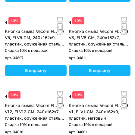
10%
10%
4 513 ₽
4 513 ₽
Кнопка смыва Veconi FLUSH
Кнопка смыва Veconi FLUSH
V5, FLV5-GM, 240х162х9,
V8, FLV8-GM, 240х162х7,
пластик, оружейная сталь
пластик, оружейная сталь
матовая
матовая
Скидка 10% в подарок!
Скидка 10% в подарок!
Арт.
34807
Арт.
34811
В корзину
В корзину
10%
10%
4 513 ₽
4 513 ₽
Кнопка смыва Veconi FLUSH
Кнопка смыва Veconi FLUSH
V12, FLV12-GM, 240х162х7,
V1, FLV1-CM, 240х162х9,
пластик, оружейная сталь
пластик, матовый
матовая
Скидка 10% в подарок!
Скидка 10% в подарок!
Арт.
34816
Арт.
34801