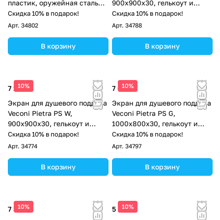
пластик, оружейная сталь
900x900x30, гелькоут и
матовая
стекловолокно,
Скидка 10% в подарок!
Скидка 10% в подарок!
антрацитово-серый
Арт.
34802
Арт.
34788
В корзину
В корзину
10%
10%
7 123 ₽
7 686 ₽
Экран для душевого поддона
Экран для душевого поддона
Veconi Pietra PS W,
Veconi Pietra PS G,
900x900x30, гелькоут и
1000x800x30, гелькоут и
стекловолокно, белый
стекловолокно, серый
Скидка 10% в подарок!
Скидка 10% в подарок!
Арт.
34774
Арт.
34797
В корзину
В корзину
10%
10%
7 311 ₽
5 612 ₽