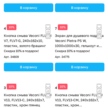
В корзину
В корзину
10%
10%
4 513 ₽
7 311 ₽
Кнопка смыва Veconi FLUSH
Экран для душевого поддона
V7, FLV7-G, 240х162х10,
Veconi Pietra PS W,
пластик, золото брашинг
1000x1000x30, гелькоут и
стекловолокно, белый
Скидка 10% в подарок!
Скидка 10% в подарок!
Арт.
34809
Арт.
34775
В корзину
В корзину
10%
10%
3 124 ₽
4 513 ₽
Кнопка смыва Veconi FLUSH
Кнопка смыва Veconi FLUSH
V13, FLV13-C, 240х162х7,
V13, FLV13-CM, 240х162х7,
пластик, хром глянец
пластик, хром