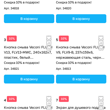
матовый,кайма - хром
Скидка 10% в подарок!
Скидка 10% в подарок!
глянец
Арт.
34818
Арт.
34820
В корзину
В корзину
10%
10%
3 472 ₽
5 612 ₽
Кнопка смыва Veconi FLUSH
Кнопка смыва Veconi FLUSH
V13, FLV13-MWC, 240х162х7,
V9, FLV9-B, 237х159х6,
пластик, белый
нержавеющая сталь, черный
матовый,кайма - хром
матовый
Скидка 10% в подарок!
Скидка 10% в подарок!
глянец
Арт.
34821
Арт.
34813
В корзину
В корзину
10%
10%
4 513 ₽
7 873 ₽
Кнопка смыва Veconi FLUSH
Экран для душевого поддона