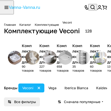
Veconi
Главная
Каталог
Комплектующие
Комплектующие Veconi
128
Комп
Комп
Комп
Комп
Комп
К
лекту
лекту
лекту
лекту
лекту
л
ющие
ющие
ющие
ющие
ющие
ю
для
для
для
для
для
д
90
227
658
35
60
13
раков
унита
ванн
душев
полот
м
товаров
товаров
товаров
товаров
товаров
то
ины
зов
ых
енцес
и
поддо
ушите
в
нов
лей
ю
Бренды
Veconi
Vega
Iberica Blanca
Kaldewe
Все фильтры
Сначала популярные