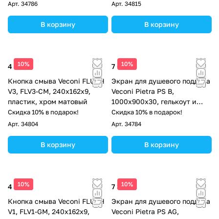
Арт.
34786
Арт.
34815
В корзину
В корзину
10%
10%
4 513 ₽
7 686 ₽
Кнопка смыва Veconi FLUSH
Экран для душевого поддона
V3, FLV3-CM, 240х162х9,
Veconi Pietra PS B,
пластик, хром матовый
1000x900x30, гелькоут и
стекловолокно, черный
Скидка 10% в подарок!
Скидка 10% в подарок!
Арт.
34804
Арт.
34784
В корзину
В корзину
10%
10%
4 513 ₽
7 311 ₽
Кнопка смыва Veconi FLUSH
Экран для душевого поддона
V1, FLV1-GM, 240х162х9,
Veconi Pietra PS AG,