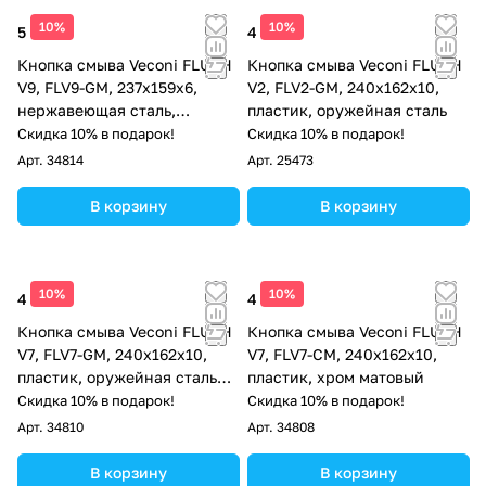
10%
10%
5 612 ₽
4 382 ₽
Кнопка смыва Veconi FLUSH
Кнопка смыва Veconi FLUSH
V9, FLV9-GM, 237х159х6,
V2, FLV2-GM, 240х162х10,
нержавеющая сталь,
пластик, оружейная сталь
оружейная сталь матовая
Скидка 10% в подарок!
Скидка 10% в подарок!
Арт.
34814
Арт.
25473
В корзину
В корзину
10%
10%
4 513 ₽
4 513 ₽
Кнопка смыва Veconi FLUSH
Кнопка смыва Veconi FLUSH
V7, FLV7-GM, 240х162х10,
V7, FLV7-CM, 240х162х10,
пластик, оружейная сталь
пластик, хром матовый
матовая
Скидка 10% в подарок!
Скидка 10% в подарок!
Арт.
34810
Арт.
34808
В корзину
В корзину