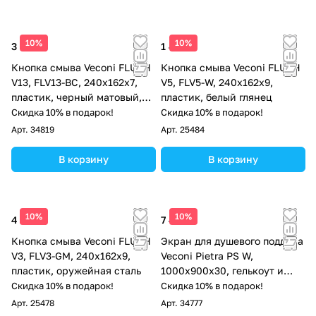
10%
10%
3 472 ₽
1 404 ₽
Кнопка смыва Veconi FLUSH
Кнопка смыва Veconi FLUSH
V13, FLV13-BC, 240х162х7,
V5, FLV5-W, 240х162х9,
пластик, черный матовый,
пластик, белый глянец
кайма - хром глянец
Скидка 10% в подарок!
Скидка 10% в подарок!
Арт.
34819
Арт.
25484
В корзину
В корзину
10%
10%
4 382 ₽
7 498 ₽
Кнопка смыва Veconi FLUSH
Экран для душевого поддона
V3, FLV3-GM, 240х162х9,
Veconi Pietra PS W,
пластик, оружейная сталь
1000x900x30, гелькоут и
стекловолокно, белый
Скидка 10% в подарок!
Скидка 10% в подарок!
Арт.
25478
Арт.
34777