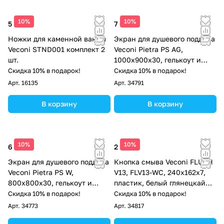
10%
10%
5 903 ₽
7 686 ₽
Ножки для каменной ванны
Экран для душевого поддона
Veconi STND001 комплект 2
Veconi Pietra PS AG,
шт.
1000x900x30, гелькоут и
стекловолокно,
Скидка 10% в подарок!
Скидка 10% в подарок!
антрацитово-серый
Арт.
16135
Арт.
34791
В корзину
В корзину
10%
10%
6 936 ₽
2 430 ₽
Экран для душевого поддона
Кнопка смыва Veconi FLUSH
Veconi Pietra PS W,
V13, FLV13-WC, 240х162х7,
800x800x30, гелькоут и
пластик, белый глянецкайма
стекловолокно, белый
- хром глянец
Скидка 10% в подарок!
Скидка 10% в подарок!
Арт.
34773
Арт.
34817