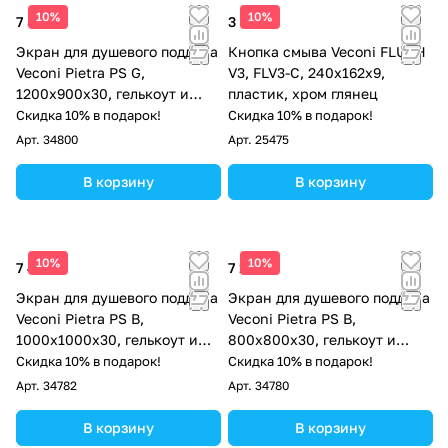
10%
10%
7 873 ₽
3 034 ₽
Экран для душевого поддона
Кнопка смыва Veconi FLUSH
Veconi Pietra PS G,
V3, FLV3-C, 240х162х9,
1200x900x30, гелькоут и
пластик, хром глянец
стекловолокно, серый
Скидка 10% в подарок!
Скидка 10% в подарок!
Арт.
34800
Арт.
25475
В корзину
В корзину
10%
10%
7 498 ₽
7 123 ₽
Экран для душевого поддона
Экран для душевого поддона
Veconi Pietra PS B,
Veconi Pietra PS B,
1000x1000x30, гелькоут и
800x800x30, гелькоут и
стекловолокно, черный
стекловолокно, черный
Скидка 10% в подарок!
Скидка 10% в подарок!
Арт.
34782
Арт.
34780
В корзину
В корзину