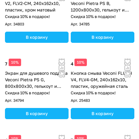
V2, FLV2-CM, 240х162х10,
Veconi Pietra PS B,
пластик, хром матовый
1200x800x30, гелькоут и
стекловолокно, черный
Скидка 10% в подарок!
Скидка 10% в подарок!
Арт.
34803
Арт.
34785
В корзину
В корзину
10%
10%
7 123 ₽
4 382 ₽
Экран для душевого поддона
Кнопка смыва Veconi FLUSH
Veconi Pietra PS G,
V4, FLV4-GM, 240х162х10,
800x800x30, гелькоут и
пластик, оружейная сталь
стекловолокно, серый
Скидка 10% в подарок!
Скидка 10% в подарок!
Арт.
34794
Арт.
25483
В корзину
В корзину
10%
10%