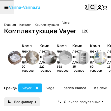
Vayer
Главная
Каталог
Комплектующие
Комплектующие Vayer
120
Комп
Комп
Комп
Комп
Комп
К
лекту
лекту
лекту
лекту
лекту
л
ющие
ющие
ющие
ющие
ющие
ю
для
для
для
для
для
д
90
227
658
35
60
13
раков
унита
ванн
душев
полот
м
товаров
товаров
товаров
товаров
товаров
то
ины
зов
ых
енцес
и
поддо
ушите
в
нов
лей
ю
Бренды
Vayer
Vega
Iberica Blanca
Kaldewei
Все фильтры
Сначала популярные