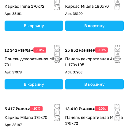
Каркас Irena 170x72
Каркас Milana 180х70
Арт.
38191
Арт.
38199
В корзину
В корзину
12 342 ₽
-10%
25 952 ₽
-10%
13 713 ₽
28 836 ₽
Панель декоративная Milana
Панель декоративная Azalia
70 L
L 170x105
Арт.
37978
Арт.
37953
В корзину
В корзину
5 417 ₽
-10%
13 410 ₽
-10%
6 019 ₽
14 900 ₽
Каркас Milana 175х70
Панель декоративная Milana
175х70
Арт.
38197