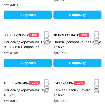
Арт.
37964
В корзину
В корзину
30 380 ₽
-10%
18 039 ₽
-10%
33 756 ₽
20 043 ₽
Панель декоративная Trinity
Панель декоративная Savero
R 160x120 Г-образная
170x75
Арт.
38004
Арт.
37997
В корзину
В корзину
18 039 ₽
-10%
5 417 ₽
-10%
20 043 ₽
6 019 ₽
Панель декоративная Coral
Каркас Casoli / Savero
180х56
170х75
Арт.
37965
Арт.
38187