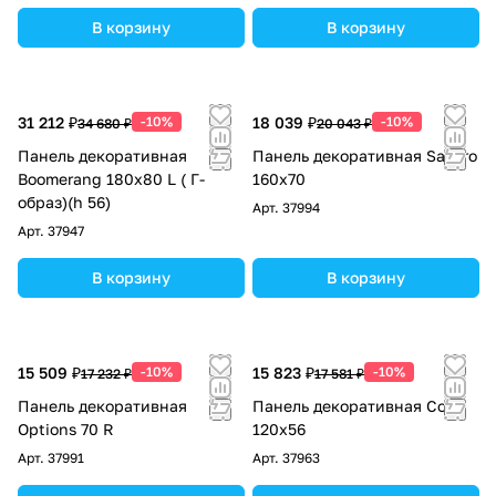
В корзину
В корзину
31 212 ₽
-10%
18 039 ₽
-10%
34 680 ₽
20 043 ₽
Панель декоративная
Панель декоративная Savero
Boomerang 180x80 L ( Г-
160x70
образ)(h 56)
Арт.
37994
Арт.
37947
В корзину
В корзину
15 509 ₽
-10%
15 823 ₽
-10%
17 232 ₽
17 581 ₽
Панель декоративная
Панель декоративная Coral
Options 70 R
120х56
Арт.
37991
Арт.
37963