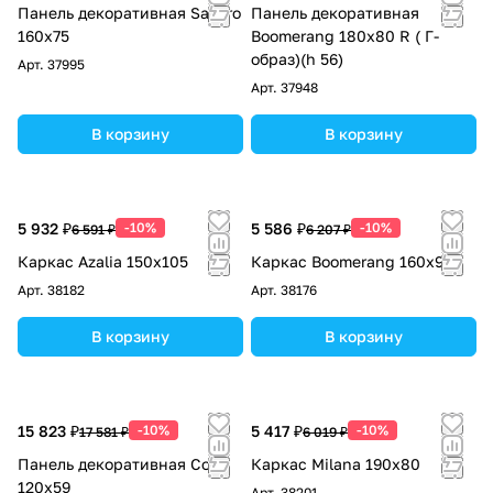
Панель декоративная Savero
Панель декоративная
160x75
Boomerang 180x80 R ( Г-
образ)(h 56)
Арт.
37995
Арт.
37948
В корзину
В корзину
5 932 ₽
-10%
5 586 ₽
-10%
6 591 ₽
6 207 ₽
Каркас Azalia 150х105
Каркас Boomerang 160x90
Арт.
38182
Арт.
38176
В корзину
В корзину
15 823 ₽
-10%
5 417 ₽
-10%
17 581 ₽
6 019 ₽
Панель декоративная Coral
Каркас Milana 190х80
120х59
Арт.
38201