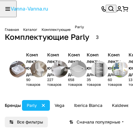
Parly
Главная
Каталог
Комплектующие
Комплектующие Parly
3
Комп
Комп
Комп
Комп
Комп
К
лекту
лекту
лекту
лекту
лекту
л
ющие
ющие
ющие
ющие
ющие
ю
для
для
для
для
для
д
90
227
658
35
60
13
раков
унита
ванн
душев
полот
м
товаров
товаров
товаров
товаров
товаров
то
ины
зов
ых
енцес
и
поддо
ушите
в
нов
лей
ю
Бренды
Parly
Vega
Iberica Blanca
Kaldewei
Все фильтры
Сначала популярные