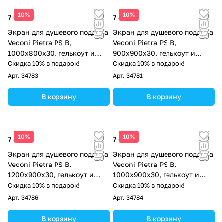
10%
10%
7 686 ₽
7 311 ₽
Экран для душевого поддона
Экран для душевого поддона
Veconi Pietra PS B,
Veconi Pietra PS B,
1000x800x30, гелькоут и
900x900x30, гелькоут и
стекловолокно, черный
стекловолокно, черный
Скидка 10% в подарок!
Скидка 10% в подарок!
Арт.
34783
Арт.
34781
В корзину
В корзину
10%
10%
7 873 ₽
7 686 ₽
Экран для душевого поддона
Экран для душевого поддона
Veconi Pietra PS B,
Veconi Pietra PS B,
1200x900x30, гелькоут и
1000x900x30, гелькоут и
стекловолокно, черный
стекловолокно, черный
Скидка 10% в подарок!
Скидка 10% в подарок!
Арт.
34786
Арт.
34784
В корзину
В корзину