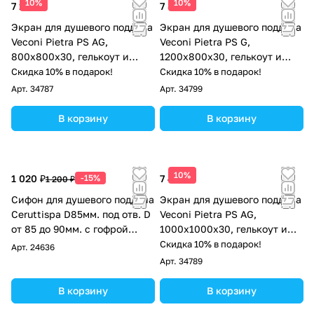
10%
10%
7 123 ₽
7 873 ₽
Экран для душевого поддона
Экран для душевого поддона
Veconi Pietra PS AG,
Veconi Pietra PS G,
800x800x30, гелькоут и
1200x800x30, гелькоут и
стекловолокно,
стекловолокно, серый
Скидка 10% в подарок!
Скидка 10% в подарок!
антрацитово-серый
Арт.
34787
Арт.
34799
В корзину
В корзину
10%
1 020 ₽
-15%
7 498 ₽
1 200 ₽
Сифон для душевого поддона
Экран для душевого поддона
Ceruttispa D85мм. под отв. D
Veconi Pietra PS AG,
от 85 до 90мм. с гофрой
1000x1000x30, гелькоут и
D40мм.
стекловолокно,
Скидка 10% в подарок!
Арт.
24636
антрацитово-серый
Арт.
34789
В корзину
В корзину