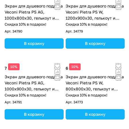
Экран для душевого поддона
Экран для душевого поддона
Veconi Pietra PS AG,
Veconi Pietra PS W,
1000x800x30, гелькоут и
1200x900x30, гелькоут и
стекловолокно,
стекловолокно, белый
Скидка 10% в подарок!
Скидка 10% в подарок!
антрацитово-серый
Арт.
34790
Арт.
34779
В корзину
В корзину
10%
10%
7 686 ₽
6 936 ₽
Экран для душевого поддона
Экран для душевого поддона
Veconi Pietra PS AG,
Veconi Pietra PS W,
1000x900x30, гелькоут и
800x800x30, гелькоут и
стекловолокно,
стекловолокно, белый
Скидка 10% в подарок!
Скидка 10% в подарок!
антрацитово-серый
Арт.
34791
Арт.
34773
В корзину
В корзину