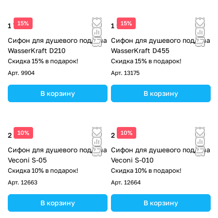
15%
15%
1 760 ₽
1 980 ₽
Сифон для душевого поддона
Сифон для душевого поддона
WasserKraft D210
WasserKraft D455
Скидка 15% в подарок!
Скидка 15% в подарок!
Арт.
9904
Арт.
13175
В корзину
В корзину
10%
10%
2 640 ₽
2 420 ₽
Сифон для душевого поддона
Сифон для душевого поддона
Veconi S-05
Veconi S-010
Скидка 10% в подарок!
Скидка 10% в подарок!
Арт.
12663
Арт.
12664
В корзину
В корзину