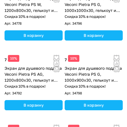
Veconi Pietra PS W,
Veconi Pietra PS G,
1200x800x30, гелькоут и
1000x1000x30, гелькоут и
стекловолокно, белый
стекловолокно, серый
Скидка 10% в подарок!
Скидка 10% в подарок!
Арт.
34778
Арт.
34796
В корзину
В корзину
10%
10%
7 873 ₽
7 686 ₽
Экран для душевого поддона
Экран для душевого поддона
Veconi Pietra PS AG,
Veconi Pietra PS G,
1200x800x30, гелькоут и
1000x900x30, гелькоут и
стекловолокно,
стекловолокно, серый
Скидка 10% в подарок!
Скидка 10% в подарок!
антрацитово-серый
Арт.
34792
Арт.
34798
В корзину
В корзину