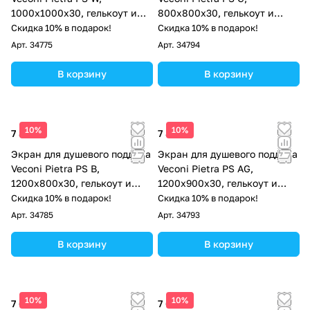
1000x1000x30, гелькоут и
800x800x30, гелькоут и
стекловолокно, белый
стекловолокно, серый
Скидка 10% в подарок!
Скидка 10% в подарок!
Арт.
34775
Арт.
34794
В корзину
В корзину
10%
10%
7 873 ₽
7 873 ₽
Экран для душевого поддона
Экран для душевого поддона
Veconi Pietra PS B,
Veconi Pietra PS AG,
1200x800x30, гелькоут и
1200x900x30, гелькоут и
стекловолокно, черный
стекловолокно,
Скидка 10% в подарок!
Скидка 10% в подарок!
антрацитово-серый
Арт.
34785
Арт.
34793
В корзину
В корзину
10%
10%
7 686 ₽
7 686 ₽