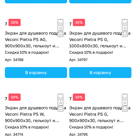
10%
10%
7 311 ₽
7 686 ₽
Экран для душевого поддона
Экран для душевого поддона
Veconi Pietra PS AG,
Veconi Pietra PS G,
900x900x30, гелькоут и
1000x800x30, гелькоут и
стекловолокно,
стекловолокно, серый
Скидка 10% в подарок!
Скидка 10% в подарок!
антрацитово-серый
Арт.
34788
Арт.
34797
В корзину
В корзину
10%
10%
7 123 ₽
7 311 ₽
Экран для душевого поддона
Экран для душевого поддона
Veconi Pietra PS W,
Veconi Pietra PS G,
900x900x30, гелькоут и
900x900x30, гелькоут и
стекловолокно, белый
стекловолокно, серый
Скидка 10% в подарок!
Скидка 10% в подарок!
Арт.
34774
Арт.
34795