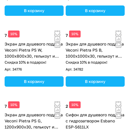
В корзину
В корзину
10%
10%
7 498 ₽
7 498 ₽
Экран для душевого поддона
Экран для душевого поддона
Veconi Pietra PS W,
Veconi Pietra PS B,
1000x800x30, гелькоут и
1000x1000x30, гелькоут и
стекловолокно, белый
стекловолокно, черный
Скидка 10% в подарок!
Скидка 10% в подарок!
Арт.
34776
Арт.
34782
В корзину
В корзину
10%
10%
7 873 ₽
2 550 ₽
Экран для душевого поддона
Сифон для душевого поддона
Veconi Pietra PS G,
с гидрозатвором Esbano
1200x900x30, гелькоут и
ESP-S611LX