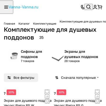
Комплектующие для душевых по
Главная
Каталог
Комплектующие
Комплектующие для душевых
поддонов
35
Сифоны для
Экраны для
поддонов
душевых поддонов
7 товаров
28 товаров
Все фильтры
Сначала популярные
10%
10%
7 311 ₽
7 123 ₽
Экран для душевого поддона
Экран для душевого поддона
Veconi Pietra PS W,
Veconi Pietra PS G,