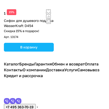
15%
1 980 ₽
Сифон для душевого поддона
WasserKraft D454
Скидка 15% в подарок!
Арт.
13174
В корзину
Каталог
Бренды
Гарантия
Обмен и возврат
Оплата
Контакты
О компании
Доставка
Услуги
Самовывоз
Кредит и рассрочка
+7 495 363-70-19