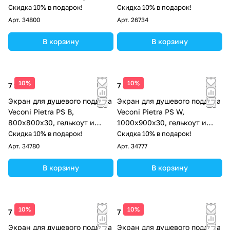
стекловолокно, серый
Скидка 10% в подарок!
Скидка 10% в подарок!
Арт.
34800
Арт.
26734
В корзину
В корзину
10%
10%
7 123 ₽
7 498 ₽
Экран для душевого поддона
Экран для душевого поддона
Veconi Pietra PS B,
Veconi Pietra PS W,
800x800x30, гелькоут и
1000x900x30, гелькоут и
стекловолокно, черный
стекловолокно, белый
Скидка 10% в подарок!
Скидка 10% в подарок!
Арт.
34780
Арт.
34777
В корзину
В корзину
10%
10%
7 686 ₽
7 498 ₽
Экран для душевого поддона
Экран для душевого поддона