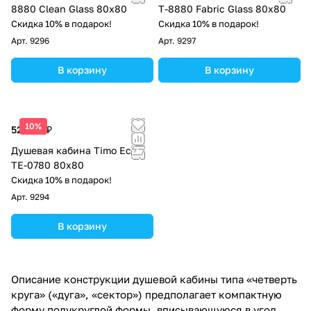
8880 Clean Glass 80х80
Т-8880 Fabric Glass 80х80
Скидка 10% в подарок!
Скидка 10% в подарок!
Арт.
9296
Арт.
9297
В корзину
В корзину
10%
52 900 ₽
Душевая кабина Timo Eco
TE-0780 80х80
Скидка 10% в подарок!
Арт.
9294
В корзину
Описание конструкции душевой кабины типа «четверть
круга» («дуга», «сектор») предполагает компактную
форму полукруглой формы, вписывающуюся в угол