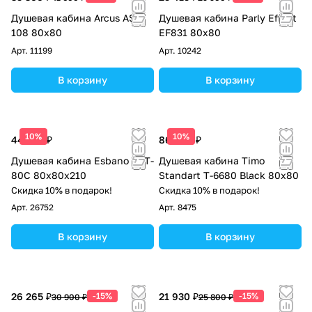
Душевая кабина Arcus AS-
Душевая кабина Parly Effect
108 80x80
EF831 80x80
Арт.
11199
Арт.
10242
В корзину
В корзину
10%
10%
44 625 ₽
86 000 ₽
Душевая кабина Esbano EST-
Душевая кабина Timo
80C 80х80х210
Standart Т-6680 Black 80x80
Скидка 10% в подарок!
Скидка 10% в подарок!
Арт.
26752
Арт.
8475
В корзину
В корзину
26 265 ₽
-15%
21 930 ₽
-15%
30 900 ₽
25 800 ₽