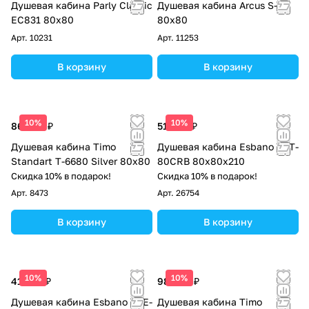
Душевая кабина Parly Classic
Душевая кабина Arcus S-40
EC831 80x80
80x80
Арт.
10231
Арт.
11253
В корзину
В корзину
10%
10%
86 000 ₽
51 000 ₽
Душевая кабина Timo
Душевая кабина Esbano EST-
Standart Т-6680 Silver 80x80
80CRB 80х80х210
Скидка 10% в подарок!
Скидка 10% в подарок!
Арт.
8473
Арт.
26754
В корзину
В корзину
10%
10%
41 438 ₽
98 400 ₽
Душевая кабина Esbano ESE-
Душевая кабина Timo