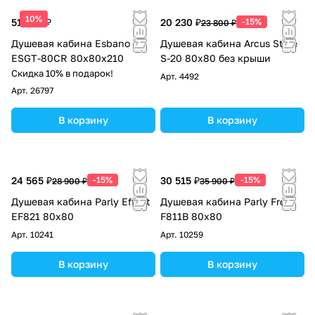
10%
51 638 ₽
20 230 ₽
-15%
23 800 ₽
Душевая кабина Esbano
Душевая кабина Arcus Style
ESGT-80CR 80х80х210
S-20 80х80 без крыши
Скидка 10% в подарок!
Арт.
4492
Арт.
26797
В корзину
В корзину
24 565 ₽
-15%
30 515 ₽
-15%
28 900 ₽
35 900 ₽
Душевая кабина Parly Effect
Душевая кабина Parly Frost
EF821 80x80
F811B 80x80
Арт.
10241
Арт.
10259
В корзину
В корзину