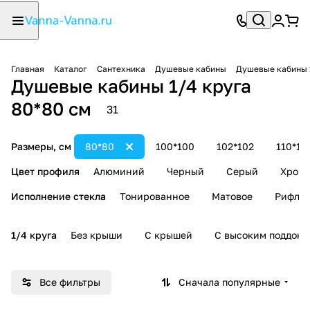
Главная
Каталог
Сантехника
Душевые кабины
Душевые кабины 
Душевые кабины 1/4 круга
80*80 см
31
Размеры, см
80*80
100*100
102*102
110*11
Цвет профиля
Алюминий
Черный
Серый
Хром
Исполнение стекла
Тонированное
Матовое
Рифле
1/4 круга
Без крыши
С крышей
С высоким поддоно
Все фильтры
Сначала популярные