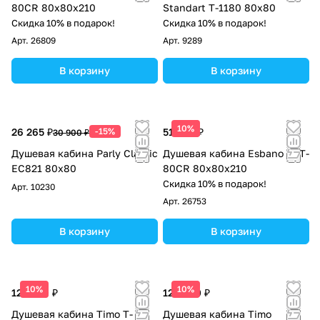
80CR 80х80х210
Standart T-1180 80х80
Скидка 10% в подарок!
Скидка 10% в подарок!
Арт.
26809
Арт.
9289
В корзину
В корзину
10%
26 265 ₽
-15%
51 638 ₽
30 900 ₽
Душевая кабина Parly Classic
Душевая кабина Esbano EST-
EC821 80x80
80CR 80х80х210
Скидка 10% в подарок!
Арт.
10230
Арт.
26753
В корзину
В корзину
10%
10%
121 400 ₽
122 600 ₽
Душевая кабина Timo T-
Душевая кабина Timo