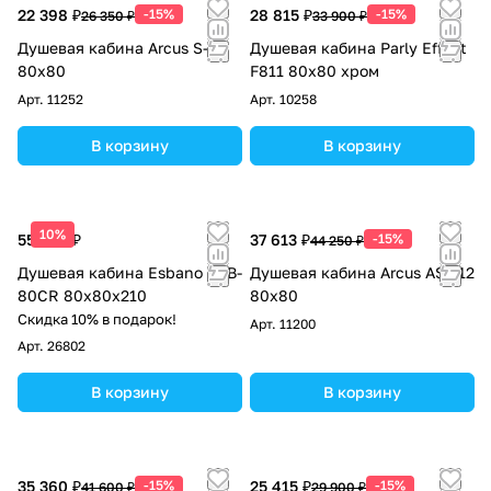
22 398 ₽
-15%
28 815 ₽
-15%
26 350 ₽
33 900 ₽
Душевая кабина Arcus S-30
Душевая кабина Parly Effect
80x80
F811 80x80 хром
Арт.
11252
Арт.
10258
В корзину
В корзину
10%
55 463 ₽
37 613 ₽
-15%
44 250 ₽
Душевая кабина Esbano ESB-
Душевая кабина Arcus AS-112
80CR 80х80х210
80x80
Скидка 10% в подарок!
Арт.
11200
Арт.
26802
В корзину
В корзину
35 360 ₽
-15%
25 415 ₽
-15%
41 600 ₽
29 900 ₽