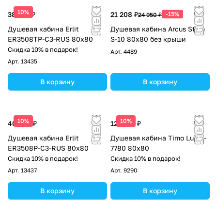
10%
38 705 ₽
21 208 ₽
-15%
24 950 ₽
Душевая кабина Erlit
Душевая кабина Arcus Style
ER3508TP-C3-RUS 80х80
S-10 80х80 без крыши
Скидка 10% в подарок!
Арт.
4489
Арт.
13435
В корзину
В корзину
10%
10%
40 420 ₽
123 165 ₽
Душевая кабина Erlit
Душевая кабина Timo Lux T-
ER3508P-C3-RUS 80x80
7780 80х80
Скидка 10% в подарок!
Скидка 10% в подарок!
Арт.
13437
Арт.
9290
В корзину
В корзину