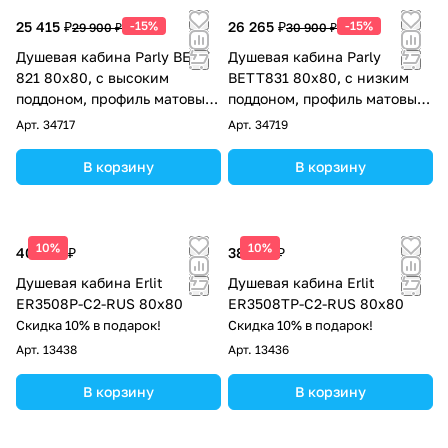
25 415 ₽
-15%
26 265 ₽
-15%
29 900 ₽
30 900 ₽
Душевая кабина Parly BETT
Душевая кабина Parly
821 80х80, с высоким
BETT831 80х80, с низким
поддоном, профиль матовый
поддоном, профиль матовый
хром, стекло матовое
хром, стекло матовое
Арт.
34717
Арт.
34719
В корзину
В корзину
10%
10%
40 420 ₽
38 705 ₽
Душевая кабина Erlit
Душевая кабина Erlit
ER3508P-C2-RUS 80x80
ER3508TP-C2-RUS 80x80
Скидка 10% в подарок!
Скидка 10% в подарок!
Арт.
13438
Арт.
13436
В корзину
В корзину